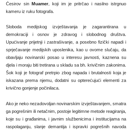
Ćesirov sin
Muamer
, koji im je pritrčao i nasilno istrgnuo
kameru iz ruku fotografa.
Sloboda medijskog izvještavanja je zagarantirana u
demokraciji i osnov je zdravog i slobodnog društva.
Upućivanje prijetnji i zastrašivanje, a posebno fizički napadi i
sprječavanje medijskih uposlenika, kao u ovome slučaju, da
obavljaju novinarski posao u interesu javnosti, kaznena su
djela i moraju biti tretirana u skladu sa bh. krivičnim zakonima.
Šok koji je fotograf pretrpio zbog napada i brutalnosti koja je
iskazana prema njemu, dodatni su opterećujući elementi za
krivično gonjenje počinilaca.
Ako je neko nezadovoljan novinarskim izvještavanjem, smatra
ga pogrešnim ili netačnim, postoje legitimne metode reagiranja,
koje su i građanima, i javnim službenicima i institucijama na
raspolaganju, slanje demantija i ispravki pogrešnih navoda