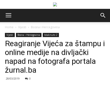
Home
Vijesti
Bosna i Hercegovina
Vijesti
Bosna i Hercegovina
Istaknuto 2
Reagiranje Vijeća za štampu i
online medije na divljački
napad na fotografa portala
žurnal.ba
28/03/2019
0