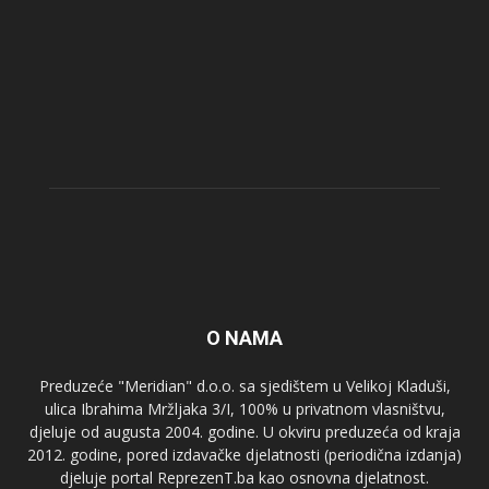
O NAMA
Preduzeće "Meridian" d.o.o. sa sjedištem u Velikoj Kladuši,
ulica Ibrahima Mržljaka 3/I, 100% u privatnom vlasništvu,
djeluje od augusta 2004. godine. U okviru preduzeća od kraja
2012. godine, pored izdavačke djelatnosti (periodična izdanja)
djeluje portal ReprezenT.ba kao osnovna djelatnost.