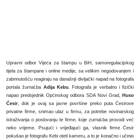
Upravni odbor Vijeća za štampu u BiH, samoregulacijskog
tijela za štampane i online medije, sa velikim negodovanjem i
zabrinutošću reagiraju na današnji divljački napad na fotografa
portala žurnal.ba
Adija Kebu
. Fotografa je verbalno i fizički
napao predsjednik Općinskog odbora SDA Novi Grad,
Huso
Ćesir
, dok je ovaj sa javne površine preko puta Ćesirove
privatne firme, snimao ulaz u firmu, za potrebe novinarskog
istraživanja o poslovanju te firme, koje zurnal.ba provodi već
neko vrijeme. Psujući i vrijeđajući ga, vlasnik firme Ćesir
pokušao je fotografu Kebi oteti kameru, a to je konačno i učinio