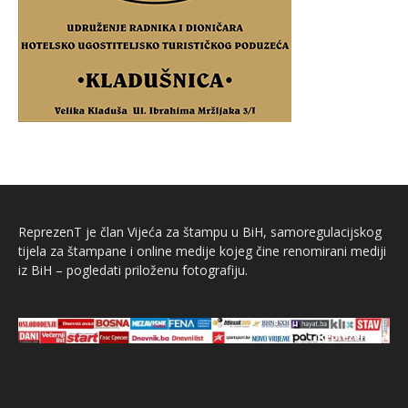
ReprezenT je član Vijeća za štampu u BiH, samoregulacijskog
tijela za štampane i online medije kojeg čine renomirani mediji
iz BiH – pogledati priloženu fotografiju.