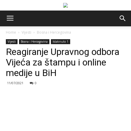
Home
Vijesti
Bosna i Hercegovina
Vijesti
Bosna i Hercegovina
Istaknuto 1
Reagiranje Upravnog odbora
Vijeća za štampu i online
medije u BiH
11/07/2021
0