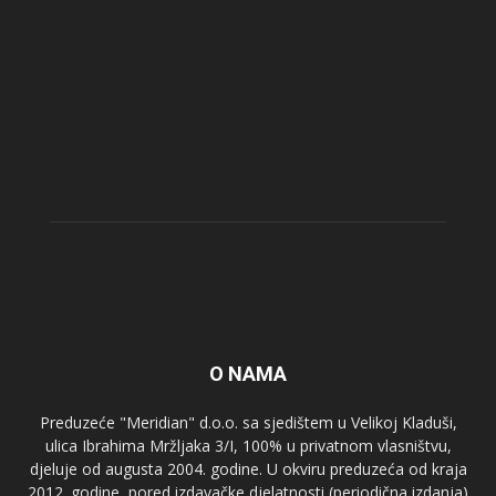
O NAMA
Preduzeće "Meridian" d.o.o. sa sjedištem u Velikoj Kladuši,
ulica Ibrahima Mržljaka 3/I, 100% u privatnom vlasništvu,
djeluje od augusta 2004. godine. U okviru preduzeća od kraja
2012. godine, pored izdavačke djelatnosti (periodična izdanja)