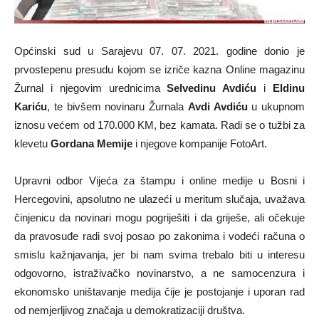
Općinski sud u Sarajevu 07. 07. 2021. godine donio je
prvostepenu presudu kojom se izriče kazna Online magazinu
Žurnal i njegovim urednicima
Selvedinu Avdiću
i
Eldinu
Kariću
, te bivšem novinaru Žurnala
Avdi Avdiću
u ukupnom
iznosu većem od 170.000 KM, bez kamata. Radi se o tužbi za
klevetu
Gordana Memije
i njegove kompanije FotoArt.
Upravni odbor Vijeća za štampu i online medije u Bosni i
Hercegovini, apsolutno ne ulazeći u meritum slučaja, uvažava
činjenicu da novinari mogu pogriješiti i da griješe, ali očekuje
da pravosuđe radi svoj posao po zakonima i vodeći računa o
smislu kažnjavanja, jer bi nam svima trebalo biti u interesu
odgovorno, istraživačko novinarstvo, a ne samocenzura i
ekonomsko uništavanje medija čije je postojanje i uporan rad
od nemjerljivog značaja u demokratizaciji društva.