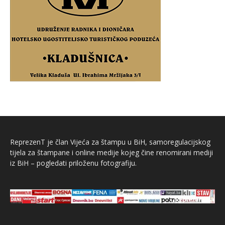
ReprezenT je član Vijeća za štampu u BiH, samoregulacijskog
tijela za štampane i online medije kojeg čine renomirani mediji
iz BiH – pogledati priloženu fotografiju.