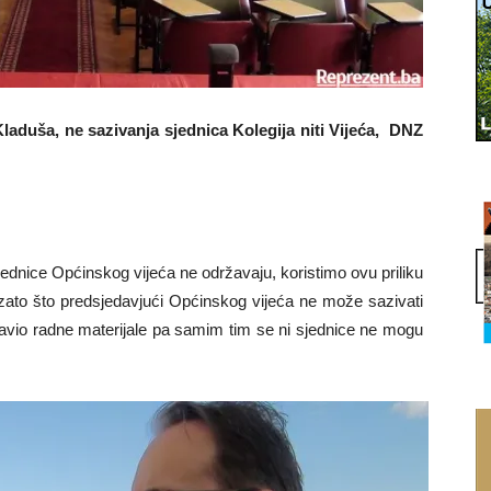
aduša, ne sazivanja sjednica Kolegija niti Vijeća, DNZ
jednice Općinskog vijeća ne održavaju, koristimo ovu priliku
zato što predsjedavjući Općinskog vijeća ne može sazivati
stavio radne materijale pa samim tim se ni sjednice ne mogu