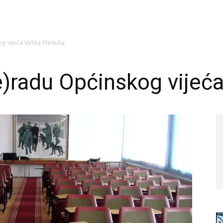
g vijeća Velika Kladuša
e)radu Općinskog vijeća