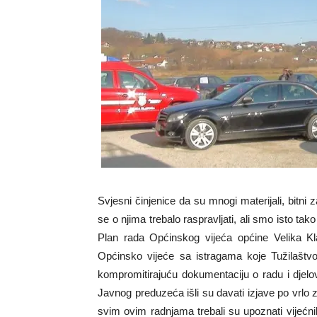
Svjesni činjenice da su mnogi materijali, bitni
se o njima trebalo raspravljati, ali smo isto ta
Plan rada Općinskog vijeća općine Velika Kla
Općinsko vijeće sa istragama koje Tužilaštv
kompromitirajuću dokumentaciju o radu i djel
Javnog preduzeća išli su davati izjave po vr
svim ovim radnjama trebali su upoznati vijećn