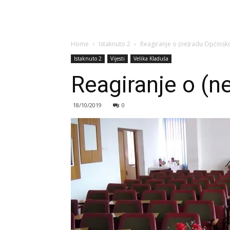
Home
Istaknuto 2
Reagiranje o (ne)radu Općinsko
Istaknuto 2
Vijesti
Velika Kladuša
Reagiranje o (n
18/10/2019
0