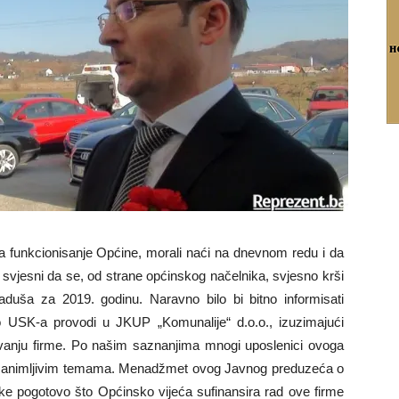
 za funkcionisanje Općine, morali naći na dnevnom redu i da
ko svjesni da se, od strane općinskog načelnika, svjesno krši
duša za 2019. godinu. Naravno bilo bi bitno informisati
o USK-a provodi u JKUP „Komunalije“ d.o.o., izuzimajući
ovanju firme. Po našim saznanjima mnogi uposlenici ovoga
lo zanimljivim temama. Menadžmet ovog Javnog preduzeća o
ike pogotovo što Općinsko vijeća sufinansira rad ove firme