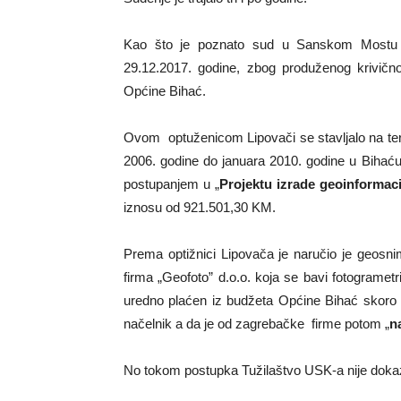
Kao što je poznato sud u Sanskom Mostu j
29.12.2017. godine, zbog produženog krivično
Općine Bihać.
Ovom optuženicom Lipovači se stavljalo na te
2006. godine do januara 2010. godine u Bihać
postupanjem u „
Projektu izrade geoinformac
iznosu od 921.501,30 KM.
Prema optižnici Lipovača je naručio je geosn
firma „Geofoto” d.o.o. koja se bavi fotogramet
uredno plaćen iz budžeta Općine Bihać skoro 
načelnik a da je od zagrebačke firme potom „
n
No tokom postupka Tužilaštvo USK-a nije dokaz