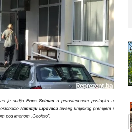
s je sudija
Enes Selman
u prvostepenom postupku u
 oslobodio
Hamdiju Lipovaču
bivšeg krajiškog premijera i
tom pod imenom „Geofoto”.