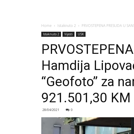
Home
Istaknuto 2
PRVOSTEPENA PRESUDA U SANSK
Istaknuto 2
Vijesti
USK
PRVOSTEPENA
Hamdija Lipova
“Geofoto” za na
921.501,30 KM
28/04/2021
0