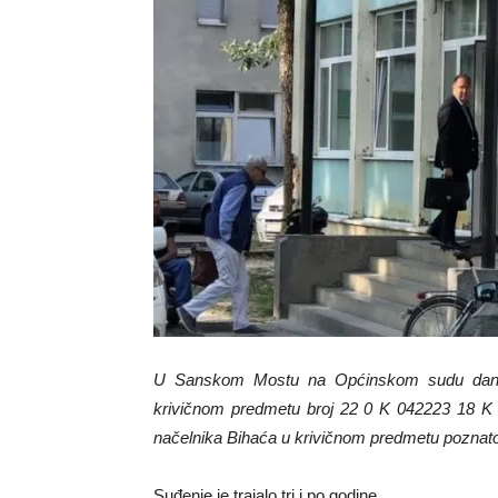
U Sanskom Mostu na Općinskom sudu dana
krivičnom predmetu broj 22 0 K 042223 18 K
načelnika Bihaća u krivičnom predmetu pozna
Suđenje je trajalo tri i po godine.