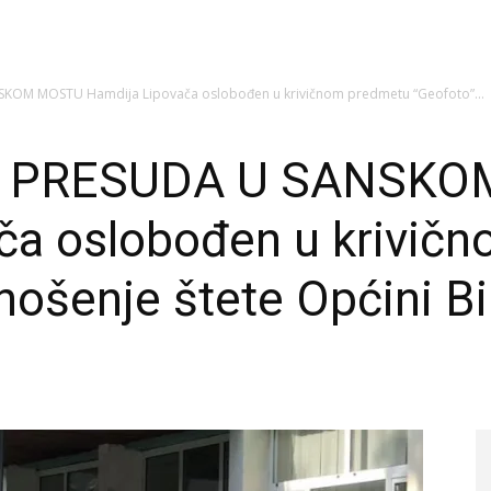
OM MOSTU Hamdija Lipovača oslobođen u krivičnom predmetu “Geofoto”...
 PRESUDA U SANSKO
ča oslobođen u krivič
nošenje štete Općini B