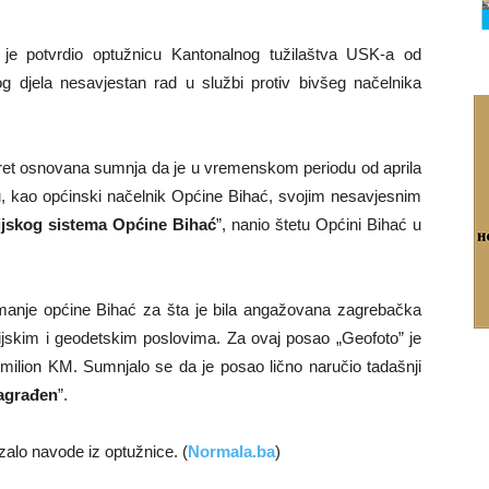
e potvrdio optužnicu Kantonalnog tužilaštva USK-a od
g djela nesavjestan rad u službi protiv bivšeg načelnika
ret osnovana sumnja da je u vremenskom periodu od aprila
u, kao općinski načelnik Općine Bihać, svojim nesavjesnim
ijskog sistema Općine Bihać
”, nanio štetu Općini Bihać u
imanje općine Bihać za šta je bila angažovana zagrebačka
rijskim i geodetskim poslovima. Za ovaj posao „Geofoto” je
milion KM. Sumnjalo se da je posao lično naručio tadašnji
agrađen
”.
alo navode iz optužnice. (
Normala.ba
)