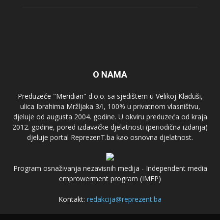
O NAMA
Preduzeće "Meridian" d.o.o. sa sjedištem u Velikoj Kladuši,
ulica Ibrahima Mržljaka 3/I, 100% u privatnom vlasništvu,
djeluje od augusta 2004. godine. U okviru preduzeća od kraja
2012. godine, pored izdavačke djelatnosti (periodična izdanja)
djeluje portal ReprezenT.ba kao osnovna djelatnost.
Program osnaživanja nezavisnih medija - Independent media
emprowerment program (IMEP)
Kontakt:
redakcija@reprezent.ba