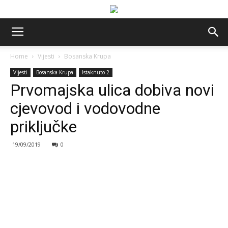
Home
Vijesti
Bosanska Krupa
Vijesti
Bosanska Krupa
Istaknuto 2
Prvomajska ulica dobiva novi
cjevovod i vodovodne
priključke
19/09/2019
0