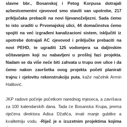
slavne bbr., Bosanskoj i Petog Korpusa dotrajali
azbestcementni cjevovod smo stavili van upotrebe, 217
priključaka prebacili na novi lijevanoželjezni. Sada ćemo
to isto uraditi u Prvomajskoj ulici, 44 domaćinstva ćemo
spojiti na već izgrađeni kanalizacioni sistem, isključiti iz
upotrebe dotrajali AC cjevovod i priključke prebaciti na
novi PEHD, te ugraditi 125 vodomjera sa daljinskim
očitavanjem koji su nabavljeni u prošloj fazi projekta.
Nadam se da više neće biti zahvata u trupu ove ulice i da
ćemo nakon završetka ovog projekta početi planirati
trajnu i cjelovitu rekonstrukciju puta
, kaže načelnik Armin
Halitović.
JKP radove počinje početkom narednog mjeseca, a završava
za 100 kalendarskih dana. Tada će Bosanska Krupa, prema
riječima direktora Adisa Džafića, imati manje gubitke a
kvalitetniju vodu.
-Riječ je o izuzetnim projektima kojima