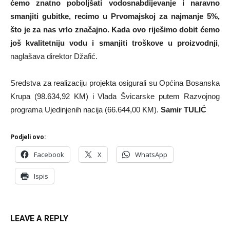
ćemo znatno poboljšati vodosnabdijevanje i naravno
smanjiti gubitke, recimo u Prvomajskoj za najmanje 5%,
što je za nas vrlo značajno. Kada ovo riješimo dobit ćemo
još kvalitetniju vodu i smanjiti troškove u proizvodnji
,
naglašava direktor Džafić.
Sredstva za realizaciju projekta osigurali su Općina Bosanska
Krupa (98.634,92 KM) i Vlada Švicarske putem Razvojnog
programa Ujedinjenih nacija (66.644,00 KM).
Samir TULIĆ
Podjeli ovo:
Facebook
X
WhatsApp
Ispis
LEAVE A REPLY