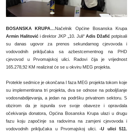
BOSANSKA KRUPA…
Načelnik Općine Bosanska Krupa
Armin Halitović
i direktor JKP „10. Juli“
Adis Džafić
potpisali
su danas ugovor za prenos sekundarnog cjevovoda i
vodovodnih priključaka sa azbestcementnog na PHD
cjevovod u Prvomajskoj ulici. Radovi čija je vrijednost
165.278,92 KM realizirat će se u okviru MEG projekta.
Protekle sedmice je okončana I faza MEG projekta tokom koje
su implementirana tri projekta, dva se odnose na poboljšanje
vodosnabdijevanja, a jedan na podršku privatnom sektoru. S
obzirom da je ispunila sve svoje obaveze i opravdala
očekivanja donatora, Općina Bosanska Krupa ulazi u drugu
fazu koju započinje sa radovima na zamjeni cjevovoda i
vodovodnih priključaka u Prvomajskoj ulici.
-U ulici 511.