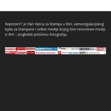
ReprezenT je član Vijeća za štampu u BiH, samoregulacijskog
tijela za štampane i online medije kojeg čine renomirani mediji
iz BiH – pogledati priloženu fotografiju.