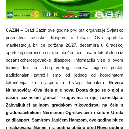
CAZIN –
Grad Cazin ove godine prvi put organizuje Svjetsko
prvenstvo cazinske dijaspore u futsalu. Ova sportska
manifestacija biti će održana 26/27. decembra u Gradskoj
sportskoj dvorani i na njoj će učešće uzeti osam futsal ekipa iz
bosanskohercegovačke dijaspore. Informaciju više o ovom
turniru, koji će zbog velikog interesa sigurno postati
tradicionalan zatražili smo od jednog od koordinatora
takmičenja za dijasporu i bivšeg fudbalera
Envera
Nuhanovića
:
-Ova ideja nije nova. Dosta dugo se o njoj u
našim cazinskim „futsal“ krugovima o njoj razmišljalo.
Zahvaljujući agilnom gradskom rukovodstvu na čelu s
gradonačelnikom Nerminom Ogreševićem i šefom Ureda
za dijasporu Samirom Japićem Hamzom, ove godine bit će
i realizovana. Naime, niz godina obično pred Novu godinu