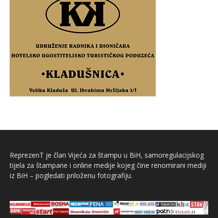
ReprezenT je član Vijeća za štampu u BiH, samoregulacijskog
tijela za štampane i online medije kojeg čine renomirani mediji
iz BiH – pogledati priloženu fotografiju.