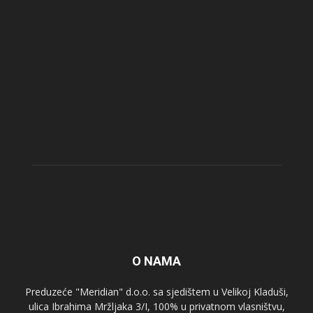
O NAMA
Preduzeće "Meridian" d.o.o. sa sjedištem u Velikoj Kladuši,
ulica Ibrahima Mržljaka 3/I, 100% u privatnom vlasništvu,