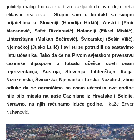
ljubitelji malog fudbala su brzo zaključili da ovu ideju treba
efikasno realizovati:
-Stupio sam u kontakt sa svojim
prijateljima u Sloveniji (Hamdija Hirkić), Austriji (Emir
Macanović, Safet Dizdarević) Holandiji (Fikret Miskić),
Lihtenštajnu (Malkan Bećirević), Švicarskoj (Bešir Vilić),
Njemačkoj (Jusko Lulić) i svi su se potrudili da sastavimo
listu učesnika. Tako da će na Prvom svjetskom prvenstvu
cazinske dijaspore u futsalu učešće uzeti osam
reprezentacija, Austrija, Slovenija, Lihtenštajn, Italija,
Nizozemska, Švicarska, Njemačka i Turska. Nažalost, zbog
odluke da se ograničimo na osam učesnika ove godine
nije bilo mjesta na naše Cazinjane iz Hrvatske i Belgije.
Naravno, na njih računamo iduće godine
, kaže Enver
Nuhanović.