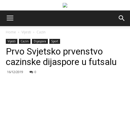
Home
Vijesti
Cazin
Vijesti
Cazin
Dijaspora
Sport
Prvo Svjetsko prvenstvo
cazinske dijaspore u futsalu
16/12/2019
0