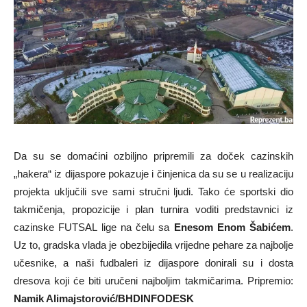
Da su se domaćini ozbiljno pripremili za doček cazinskih
„hakera“ iz dijaspore pokazuje i činjenica da su se u realizaciju
projekta uključili sve sami stručni ljudi. Tako će sportski dio
takmičenja, propozicije i plan turnira voditi predstavnici iz
cazinske FUTSAL lige na čelu sa
Enesom Enom Šabićem
.
Uz to, gradska vlada je obezbijedila vrijedne pehare za najbolje
učesnike, a naši fudbaleri iz dijaspore donirali su i dosta
dresova koji će biti uručeni najboljim takmičarima. Pripremio:
Namik Alimajstorović/BHDINFODESK