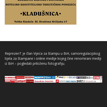
ReprezenT je član Vijeća za štampu u BiH, samoregulacijskog
tijela za štampane i online medije kojeg čine renomirani mediji
iz BiH – pogledati priloženu fotografiju.