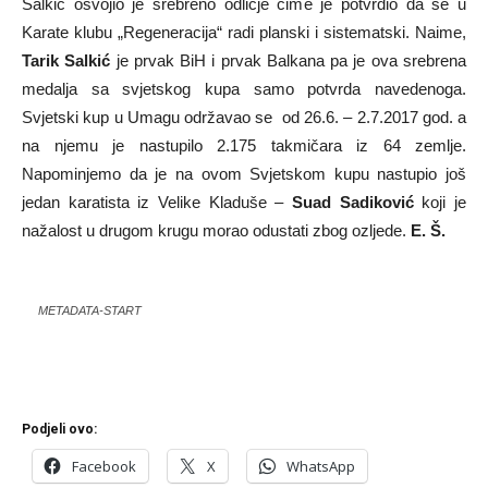
Salkić osvojio je srebreno odličje čime je potvrdio da se u
Karate klubu „Regeneracija“ radi planski i sistematski. Naime,
Tarik Salkić
je prvak BiH i prvak Balkana pa je ova srebrena
medalja sa svjetskog kupa samo potvrda navedenoga.
Svjetski kup u Umagu održavao se od 26.6. – 2.7.2017 god. a
na njemu je nastupilo 2.175 takmičara iz 64 zemlje.
Napominjemo da je na ovom Svjetskom kupu nastupio još
jedan karatista iz Velike Kladuše –
Suad Sadiković
koji je
nažalost u drugom krugu morao odustati zbog ozljede.
E. Š.
METADATA-START
Podjeli ovo:
Facebook
X
WhatsApp