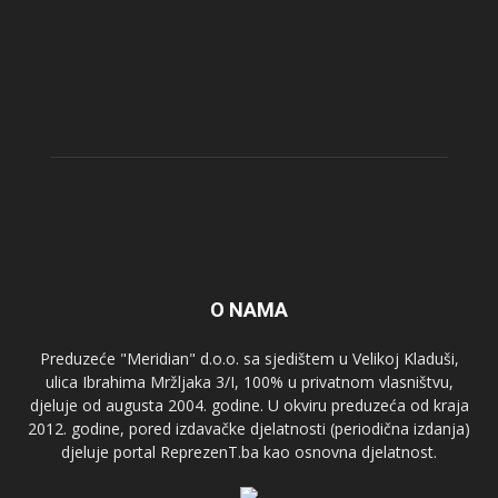
O NAMA
Preduzeće "Meridian" d.o.o. sa sjedištem u Velikoj Kladuši,
ulica Ibrahima Mržljaka 3/I, 100% u privatnom vlasništvu,
djeluje od augusta 2004. godine. U okviru preduzeća od kraja
2012. godine, pored izdavačke djelatnosti (periodična izdanja)
djeluje portal ReprezenT.ba kao osnovna djelatnost.