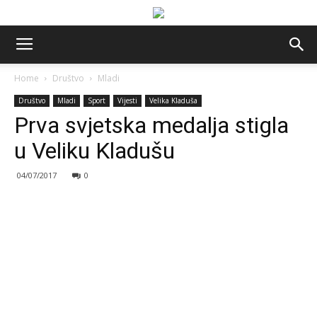
Home
Društvo
Mladi
Društvo
Mladi
Sport
Vijesti
Velika Kladuša
Prva svjetska medalja stigla
u Veliku Kladušu
04/07/2017
0