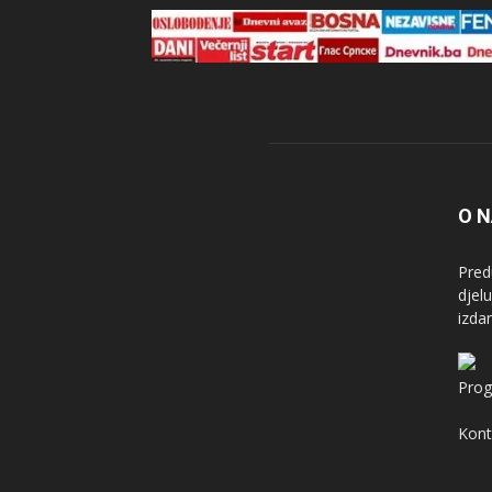
O 
Pred
djel
izda
Prog
Kont