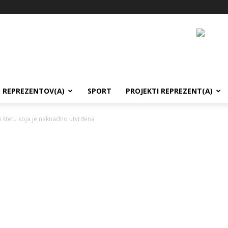
REPREZENTOV(A)
SPORT
PROJEKTI REPREZENT(A)
iku štetu koja je naknadno utvrđena