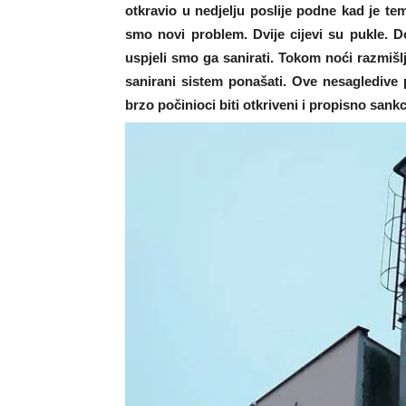
otkravio u nedjelju poslije podne kad je tem
smo novi problem. Dvije cijevi su pukle. Do
uspjeli smo ga sanirati. Tokom noći razmišl
sanirani sistem ponašati. Ove nesagledive 
brzo počinioci biti otkriveni i propisno sank