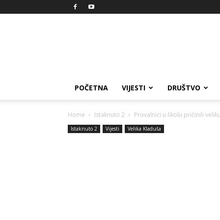
Reprezent
POČETNA
VIJESTI
DRUŠTVO
Home
Istaknuto 2
Provalnici u školu pričinili vel
Istaknuto 2
Vijesti
Velika Kladuša