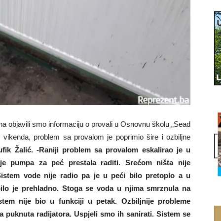
na objavili smo informaciju o provali u Osnovnu školu „Sead
ikenda, problem sa provalom je poprimio šire i ozbiljne
ufik Žalić.
-Raniji problem sa provalom eskalirao je u
uje pumpa za peć prestala raditi. Srećom ništa nije
Sistem vode nije radio pa je u peći bilo pretoplo a u
bilo je prehladno. Stoga se voda u njima smrznula na
tem nije bio u funkciji u petak. Ozbiljnije probleme
 puknuta radijatora. Uspjeli smo ih sanirati. Sistem se