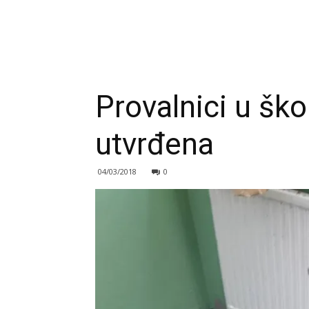
Provalnici u ško
utvrđena
04/03/2018
0