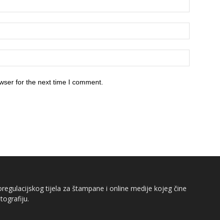
wser for the next time I comment.
egulacijskog tijela za štampane i online medije kojeg čine
tografiju.