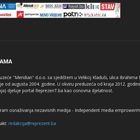
NAMA
uzeće "Meridian" d.o.o. sa sjedištem u Velikoj Kladuši, ulica Ibrahima
uje od augusta 2004. godine. U okviru preduzeća od kraja 2012. godine
nja) djeluje portal ReprezenT.ba kao osnovna djelatnost.
ram osnaživanja nezavisnih medija - Independent media emprowerm
akt:
redakcija@reprezent.ba