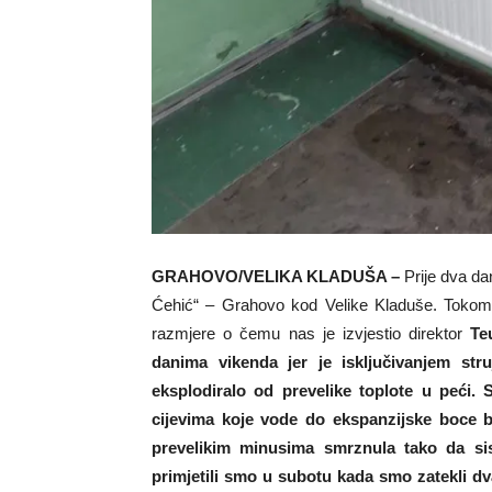
GRAHOVO/VELIKA KLADUŠA –
Prije dva da
Ćehić“ – Grahovo kod Velike Kladuše. Tokom v
razmjere o čemu nas je izvjestio direktor
Te
danima vikenda jer je isključivanjem str
eksplodiralo od prevelike toplote u peći. 
cijevima koje vode do ekspanzijske boce 
prevelikim minusima smrznula tako da sis
primjetili smo u subotu kada smo zatekli dva