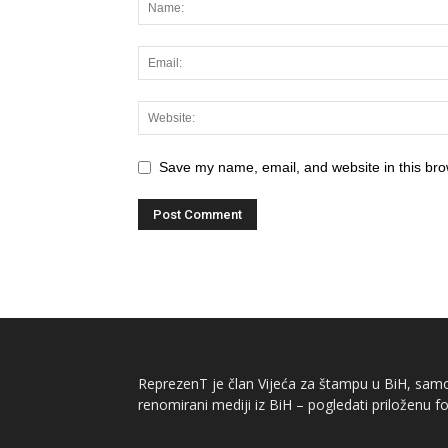
Save my name, email, and website in this bro
ReprezenT je član Vijeća za štampu u BiH, samor
renomirani mediji iz BiH – pogledati priloženu fo