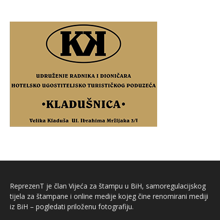
ReprezenT je član Vijeća za štampu u BiH, samoregulacijskog
tijela za štampane i online medije kojeg čine renomirani mediji
iz BiH – pogledati priloženu fotografiju.