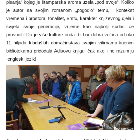
pisanja“ kojeg je štamparska aroma uzela „pod svoje“. Koliko
je autor sa svojim romanom „pogodio“ temu, kontekst
vremena i prostora, tonalitet, vrstu, karakter književnog djela i
svijeta svoje generacije, vrijeme kao najbolji sudac će
prosuditi! Da je više kulture onda bi bar dobra većina od oko
11 hiljada kladuških domaćinstava svojim vitirnama-kućnim
bibliotekama pridodala Adisovu knjigu, čak ako i ne razumiju
engleski jezik!