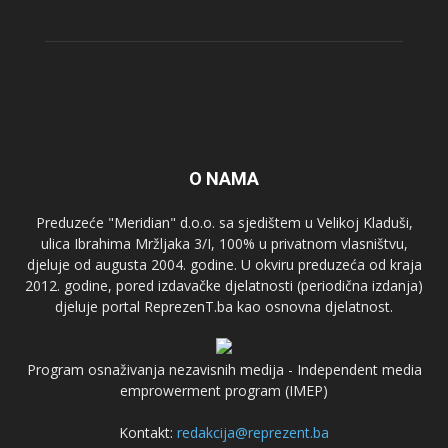
O NAMA
Preduzeće "Meridian" d.o.o. sa sjedištem u Velikoj Kladuši,
ulica Ibrahima Mržljaka 3/I, 100% u privatnom vlasništvu,
djeluje od augusta 2004. godine. U okviru preduzeća od kraja
2012. godine, pored izdavačke djelatnosti (periodična izdanja)
djeluje portal ReprezenT.ba kao osnovna djelatnost.
Program osnaživanja nezavisnih medija - Independent media
emprowerment program (IMEP)
Kontakt:
redakcija@reprezent.ba