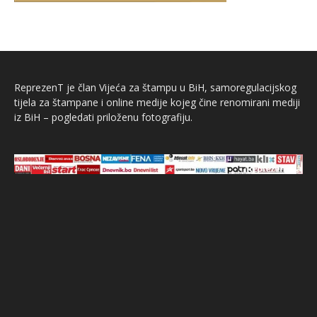
ReprezenT je član Vijeća za štampu u BiH, samoregulacijskog
tijela za štampane i online medije kojeg čine renomirani mediji
iz BiH – pogledati priloženu fotografiju.