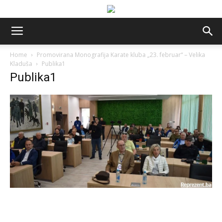
Home
Promovirana Monografija Karate kluba „23. februar“ – Velika
Kladuša
Publika1
Publika1