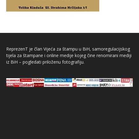
ReprezenT je član Vijeća za štampu u BiH, samoregulacijskog
tijela za štampane i online medije kojeg čine renomirani mediji
iz BiH – pogledati priloženu fotografiju.