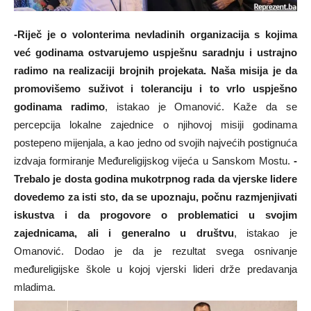
-Riječ je o volonterima nevladinih organizacija s kojima
već godinama ostvarujemo uspješnu saradnju i ustrajno
radimo na realizaciji brojnih projekata. Naša misija je da
promovišemo suživot i toleranciju i to vrlo uspješno
godinama radimo
, istakao je Omanović. Kaže da se
percepcija lokalne zajednice o njihovoj misiji godinama
postepeno mijenjala, a kao jedno od svojih najvećih postignuća
izdvaja formiranje Međureligijskog vijeća u Sanskom Mostu.
-
Trebalo je dosta godina mukotrpnog rada da vjerske lidere
dovedemo za isti sto, da se upoznaju, počnu razmjenjivati
iskustva i da progovore o problematici u svojim
zajednicama, ali i generalno u društvu
, istakao je
Omanović. Dodao je da je rezultat svega osnivanje
međureligijske škole u kojoj vjerski lideri drže predavanja
mladima.