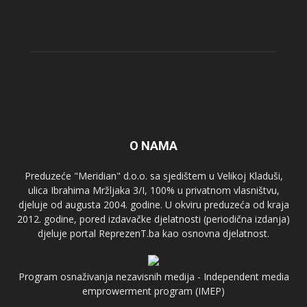
O NAMA
Preduzeće "Meridian" d.o.o. sa sjedištem u Velikoj Kladuši,
ulica Ibrahima Mržljaka 3/I, 100% u privatnom vlasništvu,
djeluje od augusta 2004. godine. U okviru preduzeća od kraja
2012. godine, pored izdavačke djelatnosti (periodična izdanja)
djeluje portal ReprezenT.ba kao osnovna djelatnost.
Program osnaživanja nezavisnih medija - Independent media
emprowerment program (IMEP)