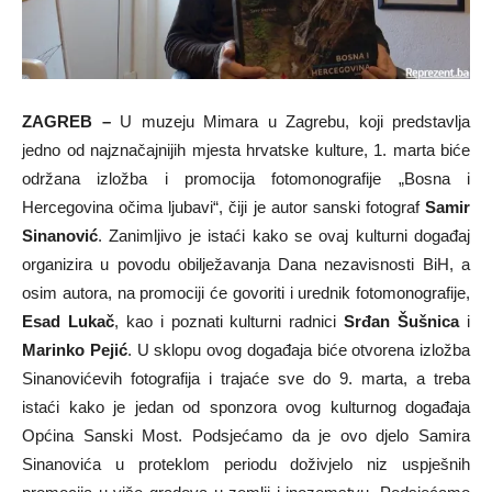
ZAGREB –
U muzeju Mimara u Zagrebu, koji predstavlja
jedno od najznačajnijih mjesta hrvatske kulture, 1. marta biće
održana izložba i promocija fotomonografije „Bosna i
Hercegovina očima ljubavi“, čiji je autor sanski fotograf
Samir
Sinanović
. Zanimljivo je istaći kako se ovaj kulturni događaj
organizira u povodu obilježavanja Dana nezavisnosti BiH, a
osim autora, na promociji će govoriti i urednik fotomonografije,
Esad Lukač
, kao i poznati kulturni radnici
Srđan Šušnica
i
Marinko Pejić
. U sklopu ovog događaja biće otvorena izložba
Sinanovićevih fotografija i trajaće sve do 9. marta, a treba
istaći kako je jedan od sponzora ovog kulturnog događaja
Općina Sanski Most. Podsjećamo da je ovo djelo Samira
Sinanovića u proteklom periodu doživjelo niz uspješnih