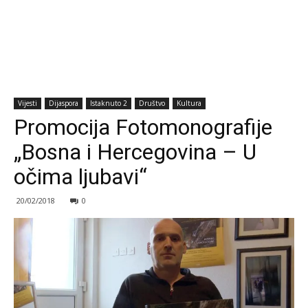
Vijesti
Dijaspora
Istaknuto 2
Društvo
Kultura
Promocija Fotomonografije
„Bosna i Hercegovina – U
očima ljubavi“
20/02/2018
0