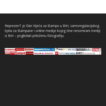
ReprezenT je član Vijeća za štampu u BiH, samoregulacijskog
tijela za štampane i online medije kojeg čine renomirani mediji
iz BiH – pogledati priloženu fotografiju.