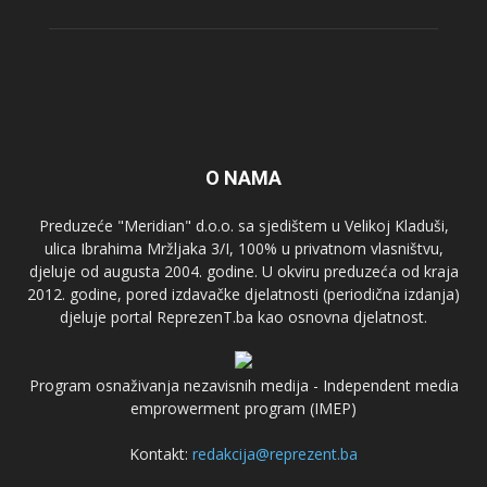
O NAMA
Preduzeće "Meridian" d.o.o. sa sjedištem u Velikoj Kladuši,
ulica Ibrahima Mržljaka 3/I, 100% u privatnom vlasništvu,
djeluje od augusta 2004. godine. U okviru preduzeća od kraja
2012. godine, pored izdavačke djelatnosti (periodična izdanja)
djeluje portal ReprezenT.ba kao osnovna djelatnost.
Program osnaživanja nezavisnih medija - Independent media
emprowerment program (IMEP)
Kontakt:
redakcija@reprezent.ba