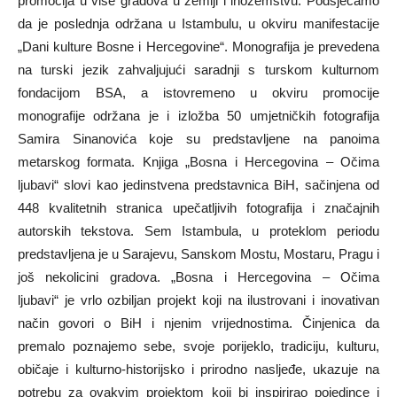
promocija u više gradova u zemlji i inozemstvu. Podsjećamo
da je poslednja održana u Istambulu, u okviru manifestacije
„Dani kulture Bosne i Hercegovine“. Monografija je prevedena
na turski jezik zahvaljujući saradnji s turskom kulturnom
fondacijom BSA, a istovremeno u okviru promocije
monografije održana je i izložba 50 umjetničkih fotografija
Samira Sinanovića koje su predstavljene na panoima
metarskog formata. Knjiga „Bosna i Hercegovina – Očima
ljubavi“ slovi kao jedinstvena predstavnica BiH, sačinjena od
448 kvalitetnih stranica upečatljivih fotografija i značajnih
autorskih tekstova. Sem Istambula, u proteklom periodu
predstavljena je u Sarajevu, Sanskom Mostu, Mostaru, Pragu i
još nekolicini gradova. „Bosna i Hercegovina – Očima
ljubavi“ je vrlo ozbiljan projekt koji na ilustrovani i inovativan
način govori o BiH i njenim vrijednostima. Činjenica da
premalo poznajemo sebe, svoje porijeklo, tradiciju, kulturu,
običaje i kulturno-historijsko i prirodno nasljeđe, ukazuje na
potrebu za ovakvim projektom koji bi inspirirao pojedince i