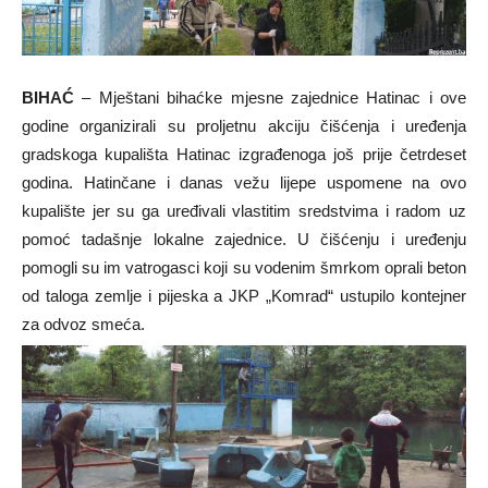
BIHAĆ
– Mještani bihaćke mjesne zajednice Hatinac i ove
godine organizirali su proljetnu akciju čišćenja i uređenja
gradskoga kupališta Hatinac izgrađenoga još prije četrdeset
godina. Hatinčane i danas vežu lijepe uspomene na ovo
kupalište jer su ga uređivali vlastitim sredstvima i radom uz
pomoć tadašnje lokalne zajednice. U čišćenju i uređenju
pomogli su im vatrogasci koji su vodenim šmrkom oprali beton
od taloga zemlje i pijeska a JKP „Komrad“ ustupilo kontejner
za odvoz smeća.