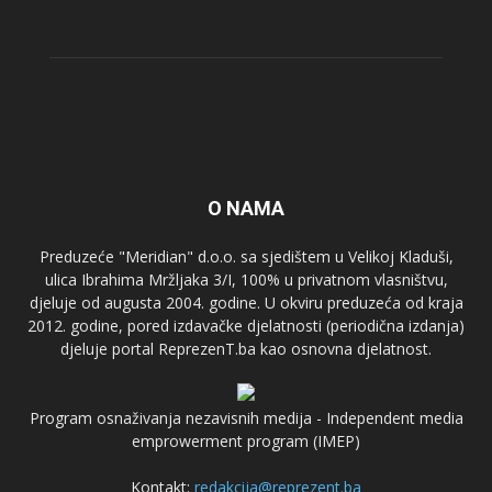
O NAMA
Preduzeće "Meridian" d.o.o. sa sjedištem u Velikoj Kladuši,
ulica Ibrahima Mržljaka 3/I, 100% u privatnom vlasništvu,
djeluje od augusta 2004. godine. U okviru preduzeća od kraja
2012. godine, pored izdavačke djelatnosti (periodična izdanja)
djeluje portal ReprezenT.ba kao osnovna djelatnost.
Program osnaživanja nezavisnih medija - Independent media
emprowerment program (IMEP)
Kontakt:
redakcija@reprezent.ba