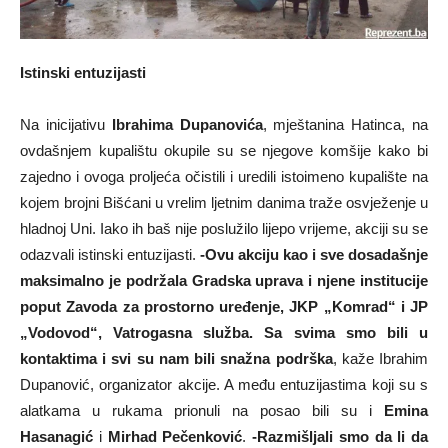
Istinski entuzijasti
Na inicijativu
Ibrahima Dupanovića
, mještanina Hatinca, na
ovdašnjem kupalištu okupile su se njegove komšije kako bi
zajedno i ovoga proljeća očistili i uredili istoimeno kupalište na
kojem brojni Bišćani u vrelim ljetnim danima traže osvježenje u
hladnoj Uni. Iako ih baš nije poslužilo lijepo vrijeme, akciji su se
odazvali istinski entuzijasti.
-Ovu akciju kao i sve dosadašnje
maksimalno je podržala Gradska uprava i njene institucije
poput Zavoda za prostorno uređenje, JKP „Komrad“ i JP
„Vodovod“, Vatrogasna služba. Sa svima smo bili u
kontaktima i svi su nam bili snažna podrška
, kaže Ibrahim
Dupanović, organizator akcije. A među entuzijastima koji su s
alatkama u rukama prionuli na posao bili su i
Emina
Hasanagić
i
Mirhad Pečenković
.
-Razmišljali smo da li da