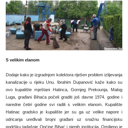
S velikim elanom
Dodaje kako je izgradnjom kolektora riješen problem izlijevanja
kanalizacije u rijeku Unu. Ibrahim Dupanović kaže kako su
ovo kupalište mještani Hatinca, Gornjeg Prekounja, Malog
Luga, građani Bihaća počeli graditi još davne 1974. godine i
naredne četiri godine svi radili s velikim elanom. Kupalište
Hatinac gradsko je kupalište jer su ga uz velike napore i
odricanja uređivali brojni građani uz snažnu financijsku
podršku tadašnje Općine Bihać i njenih institucija. Omiljeno je