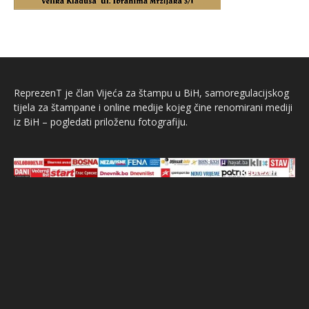
ReprezenT je član Vijeća za štampu u BiH, samoregulacijskog
tijela za štampane i online medije kojeg čine renomirani mediji
iz BiH – pogledati priloženu fotografiju.