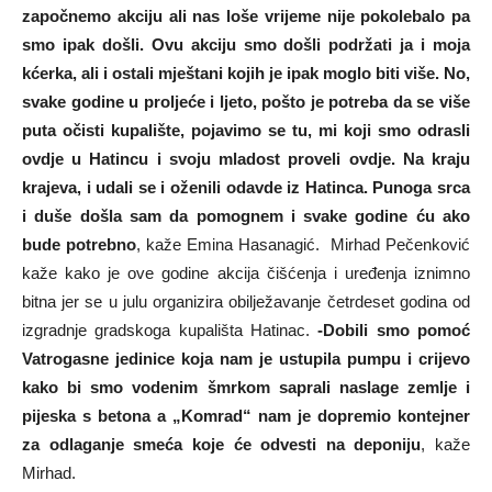
započnemo akciju ali nas loše vrijeme nije pokolebalo pa
smo ipak došli. Ovu akciju smo došli podržati ja i moja
kćerka, ali i ostali mještani kojih je ipak moglo biti više. No,
svake godine u proljeće i ljeto, pošto je potreba da se više
puta očisti kupalište, pojavimo se tu, mi koji smo odrasli
ovdje u Hatincu i svoju mladost proveli ovdje. Na kraju
krajeva, i udali se i oženili odavde iz Hatinca. Punoga srca
i duše došla sam da pomognem i svake godine ću ako
bude potrebno
, kaže Emina Hasanagić. Mirhad Pečenković
kaže kako je ove godine akcija čišćenja i uređenja iznimno
bitna jer se u julu organizira obilježavanje četrdeset godina od
izgradnje gradskoga kupališta Hatinac.
-Dobili smo pomoć
Vatrogasne jedinice koja nam je ustupila pumpu i crijevo
kako bi smo vodenim šmrkom saprali naslage zemlje i
pijeska s betona a „Komrad“ nam je dopremio kontejner
za odlaganje smeća koje će odvesti na deponiju
, kaže
Mirhad.