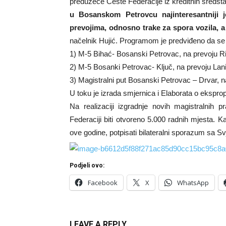
preduzeće Ceste Federacije iz kreditnih sreds
u Bosanskom Petrovcu najinteresantniji j
prevojima, odnosno trake za spora vozila, a 
načelnik Hujić. Programom je predviđeno da se 
1) M-5 Bihać- Bosanski Petrovac, na prevoju Ri
2) M-5 Bosanki Petrovac- Ključ, na prevoju Lan
3) Magistralni put Bosanski Petrovac – Drvar, na
U toku je izrada smjernica i Elaborata o ekspropri
Na realizaciji izgradnje novih magistralnih 
Federaciji biti otvoreno 5.000 radnih mjesta.
ove godine, potpisati bilateralni sporazum sa
Podjeli ovo:
Facebook
X
WhatsApp
LEAVE A REPLY