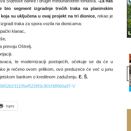
tava Svjetske banke i drugih međunarodnih fondova.
-Za nas
e bio segment izgradnje trećih traka na planinskim
koja su uključena u ovaj projekt na tri dionice,
rekao je
izgradi traka za spora vozila na dionicama:
pački klanac,
iše,
 prevoju Oštrelj.
jaciji.
pravaca, te modernizaciji postojećih, očekuje se da će u
 Kako je rečeno ovom prilikom, ovo preduzeće će već u junu
 Svjetskom bankom o kreditnom zaduženju.
E. Š.
Ispis