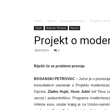
Home
Vijesti
Bosanski Petrovac
Projekt o mode
Vijesti
Bosanski Petrovac
Novine
Projekt o modern
08/03/2016
0
Riješit će se problemi prevoja
BOSANSKI PETROVAC
– Jučer je u prostor
konsultativni sastanak o Projektu modernizac
Općine,
Zlatko Hujić, Huse Jukić
šef Tima za
razvoj i poduzetništvo. Programa modernizaci
miliona eura, unutar kojeg je za Unsko-sanski