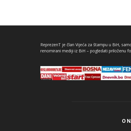
ReprezenT je član Vijeća za štampu u BiH, samor
renomirani mediji iz BiH – pogledati priloženu fo
O 