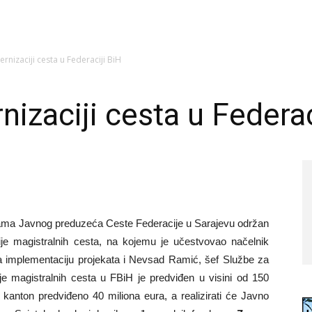
rnizaciji cesta u Federaciji BiH
izaciji cesta u Federac
ijama Javnog preduzeća Ceste Federacije u Sarajevu održan
ije magistralnih cesta, na kojemu je učestvovao načelnik
 implementaciju projekata i Nevsad Ramić, šef Službe za
je magistralnih cesta u FBiH je predviđen u visini od 150
 kanton predviđeno 40 miliona eura, a realizirati će Javno