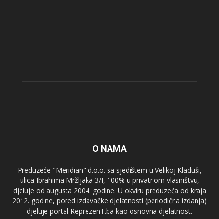
O NAMA
Preduzeće "Meridian" d.o.o. sa sjedištem u Velikoj Kladuši,
ulica Ibrahima Mržljaka 3/I, 100% u privatnom vlasništvu,
djeluje od augusta 2004. godine. U okviru preduzeća od kraja
2012. godine, pored izdavačke djelatnosti (periodična izdanja)
djeluje portal ReprezenT.ba kao osnovna djelatnost.