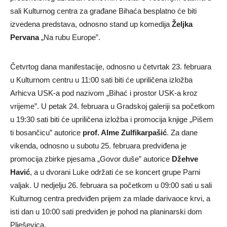
sali Kulturnog centra za građane Bihaća besplatno će biti
izvedena predstava, odnosno stand up komedija
Željka
Pervana
„Na rubu Europe”.
Četvrtog dana manifestacije, odnosno u četvrtak 23. februara
u Kulturnom centru u 11:00 sati biti će upriličena izložba
Arhicva USK-a pod nazivom „Bihać i prostor USK-a kroz
vrijeme”. U petak 24. februara u Gradskoj galeriji sa početkom
u 19:30 sati biti će upriličena izložba i promocija knjige „Pišem
ti bosančicu” autorice
prof. Alme Zulfikarpašić
. Za dane
vikenda, odnosno u subotu 25. februara predviđena je
promocija zbirke pjesama „Govor duše” autorice
Džehve
Havić
, a u dvorani Luke održati će se koncert grupe Parni
valjak. U nedjelju 26. februara sa početkom u 09:00 sati u sali
Kulturnog centra predviđen prijem za mlade darivaoce krvi, a
isti dan u 10:00 sati predviđen je pohod na planinarski dom
Plješevica.