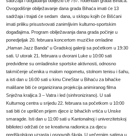
sadržaja i događanja obilježiti će 757. rođendan grada Bihaća.
Ovogodišnje obilježavanje dana grada Bihaća imati će 13
sadržaja i trajati će sedam dana, u sklopu kojih će Bišćani
imati priliku prisustvovati zanimljivim kulturno-sportskim
događajima. Program obilježavanja dana grada počinje u
ponedjeljak 20. februara koncertom muzičke omladine
„Haman Jazz Banda“ u Gradskoj galeriji sa početkom u 19:30
sati. U utorak 21. februara u dvorani Luke u 10:00 sati
predviđene su omladinske sportske aktivnosti, odnosno
takmičenje učenika u malom nogometu, stolnom tenisu i šahu,
a isti dan u 16:00 sati u kinu CineStar u Bihaću za bihaćke
mališane biti će organizirana projekcija animiranog filma
Snježna kraljica 3 – Vatra i led (sinhronizirano). U sali
Kulturnog centra u srijedu 22. februara sa početkom u 10:00
sati biti će upriličen prijem djece iz bihaćkih vrtića u Unske
smaragde. Isti dan u 11:00 sati u Kantonalnoj i univerzitetskoj
biblioteci održati će se kreativna radionica za djecu
predškolskog uzrasta i osnovnih škola. U večernjim satima u