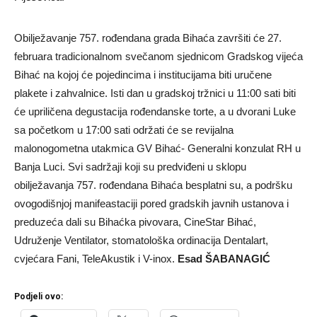
Obilježavanje 757. rođendana grada Bihaća završiti će 27.
februara tradicionalnom svečanom sjednicom Gradskog vijeća
Bihać na kojoj će pojedincima i institucijama biti uručene
plakete i zahvalnice. Isti dan u gradskoj tržnici u 11:00 sati biti
će upriličena degustacija rođendanske torte, a u dvorani Luke
sa početkom u 17:00 sati održati će se revijalna
malonogometna utakmica GV Bihać- Generalni konzulat RH u
Banja Luci. Svi sadržaji koji su predviđeni u sklopu
obilježavanja 757. rođendana Bihaća besplatni su, a podršku
ovogodišnjoj manifeastaciji pored gradskih javnih ustanova i
preduzeća dali su Bihaćka pivovara, CineStar Bihać,
Udruženje Ventilator, stomatološka ordinacija Dentalart,
cvjećara Fani, TeleAkustik i V-inox.
Esad ŠABANAGIĆ
Podjeli ovo: