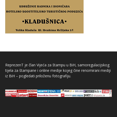
ReprezenT je član Vijeća za štampu u BiH, samoregulacijskog
tijela za štampane i online medije kojeg čine renomirani mediji
iz BiH – pogledati priloženu fotografiju.