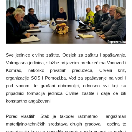
Sve jedinice civilne zaštite, Odsjek za zaštitu i spašavanje,
Vatrogasna jedinica, službe pri javnim preduzećima Vodovod i
Komrad, nekoliko privatnih preduzeća, Crveni križ,
organizacije SOS i Pomozi.ba, Vod za spašavanje na vodi i
pod vodom, te građani dobrovoljci, odnosno svi koji su
pripadnici formacija jedinica Civilne zaštite i dalje će biti
konstantno angažovani.
Pored vlastitih, Štab je također razmatrao i angažman
materijalno-tehničkih sredstava drugih gradova i općina te
organizacija koje su ponudile pomoć u vidu pumpi za vodu i