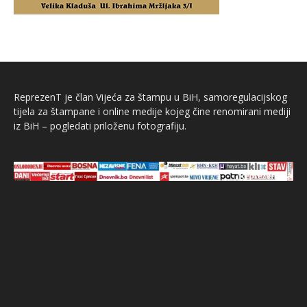
ReprezenT je član Vijeća za štampu u BiH, samoregulacijskog
tijela za štampane i online medije kojeg čine renomirani mediji
iz BiH – pogledati priloženu fotografiju.