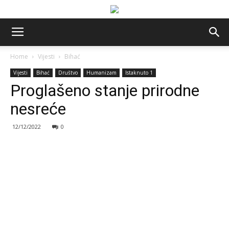
Home
Vijesti
Bihać
Vijesti
Bihać
Društvo
Humanizam
Istaknuto 1
Proglašeno stanje prirodne
nesreće
12/12/2022
0