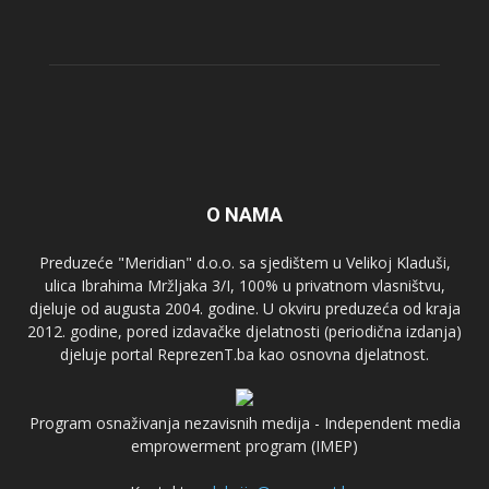
O NAMA
Preduzeće "Meridian" d.o.o. sa sjedištem u Velikoj Kladuši,
ulica Ibrahima Mržljaka 3/I, 100% u privatnom vlasništvu,
djeluje od augusta 2004. godine. U okviru preduzeća od kraja
2012. godine, pored izdavačke djelatnosti (periodična izdanja)
djeluje portal ReprezenT.ba kao osnovna djelatnost.
Program osnaživanja nezavisnih medija - Independent media
emprowerment program (IMEP)