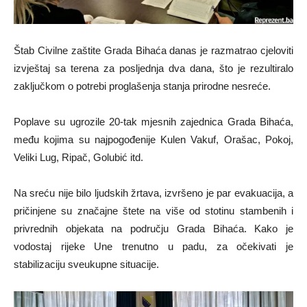
Štab Civilne zaštite Grada Bihaća danas je razmatrao cjeloviti
izvještaj sa terena za posljednja dva dana, što je rezultiralo
zaključkom o potrebi proglašenja stanja prirodne nesreće.
Poplave su ugrozile 20-tak mjesnih zajednica Grada Bihaća,
među kojima su najpogođenije Kulen Vakuf, Orašac, Pokoj,
Veliki Lug, Ripač, Golubić itd.
Na sreću nije bilo ljudskih žrtava, izvršeno je par evakuacija, a
pričinjene su značajne štete na više od stotinu stambenih i
privrednih objekata na području Grada Bihaća. Kako je
vodostaj rijeke Une trenutno u padu, za očekivati je
stabilizaciju sveukupne situacije.