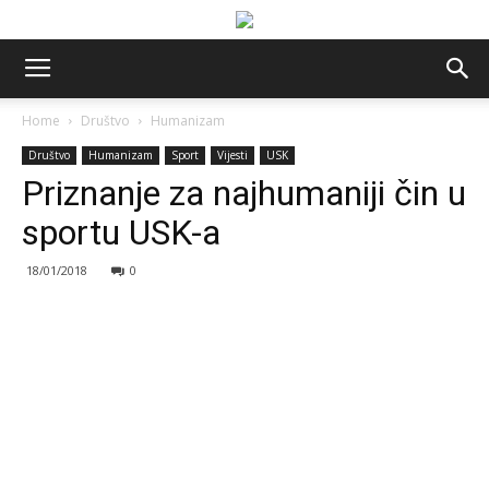
Home
Društvo
Humanizam
Društvo
Humanizam
Sport
Vijesti
USK
Priznanje za najhumaniji čin u
sportu USK-a
18/01/2018
0