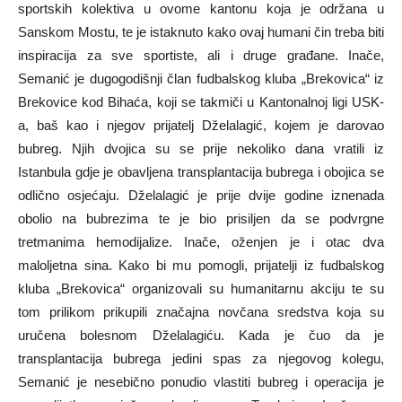
sportskih kolektiva u ovome kantonu koja je održana u
Sanskom Mostu, te je istaknuto kako ovaj humani čin treba biti
inspiracija za sve sportiste, ali i druge građane. Inače,
Semanić je dugogodišnji član fudbalskog kluba „Brekovica“ iz
Brekovice kod Bihaća, koji se takmiči u Kantonalnoj ligi USK-
a, baš kao i njegov prijatelj Dželalagić, kojem je darovao
bubreg. Njih dvojica su se prije nekoliko dana vratili iz
Istanbula gdje je obavljena transplantacija bubrega i obojica se
odlično osjećaju. Dželalagić je prije dvije godine iznenada
obolio na bubrezima te je bio prisiljen da se podvrgne
tretmanima hemodijalize. Inače, oženjen je i otac dva
maloljetna sina. Kako bi mu pomogli, prijatelji iz fudbalskog
kluba „Brekovica“ organizovali su humanitarnu akciju te su
tom prilikom prikupili značajna novčana sredstva koja su
uručena bolesnom Dželalagiću. Kada je čuo da je
transplantacija bubrega jedini spas za njegovog kolegu,
Semanić je nesebično ponudio vlastiti bubreg i operacija je