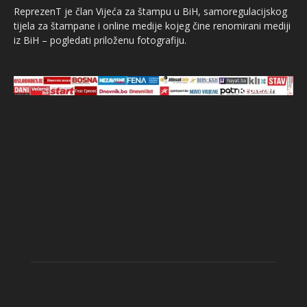
ReprezenT je član Vijeća za štampu u BiH, samoregulacijskog
tijela za štampane i online medije kojeg čine renomirani mediji
iz BiH – pogledati priloženu fotografiju.