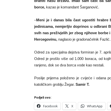
braniti našu državu.
Imao sam čast da sam 
borce,
kazao je komandant Šarganović.
–
Meni je i danas bila čast ugostiti hrabre
jedinicama, nemjerljiv doprinos u odbrani 
svih nas preživjelih jer zbog njihove borbe
Hercegovinu,
naglasio je gradonačelnik Fazlić.
Odred za specijalna dejstva formiran je 7. apri
Odred je prošlo više od 1.000 boraca, od kojih 
ranjeno, dok se dva borca vode kao nestali.
Poslije prijema položeno je cvijeće i odana 
katoličkom groblju Žegar.
Samir T.
Podjeli ovo:
Facebook
X
WhatsApp