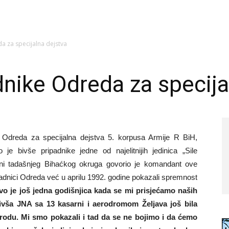
a za specijalna dejstva
dnike Odreda za specija
 Odreda za specijalna dejstva 5. korpusa Armije R BiH,
o je bivše pripadnike jedne od najelitnijih jedinica „Sile
ni tadašnjeg Bihaćkog okruga govorio je komandant ove
padnici Odreda već u aprilu 1992. godine pokazali spremnost
vo je još jedna godišnjica kada se mi prisjećamo naših
bivša JNA sa 13 kasarni i aerodromom Željava još bila
arodu.
Mi smo pokazali i tad da se ne bojimo i da ćemo