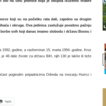
bio na čelu jedinice koja je okupila izuzetno hrabre
 borce koji su na početku rata dali, zajedno sa drugim
Bihaća i okruga. Ova jedinica zaslužuje posebnu pažnju
 i borbe svih koji danas imamo slobodu i državu Bosnu i
la 1992. godine, a rasformiran 15. marta 1994. godine. Kroz
je 46 dalo živote za državu BiH, njih 130 je lakše ili teže
počast poginulim pripadnicima Odreda na mezarju Humci i
Ispis