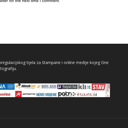
wser for the next time I comment.
egulacijskog tijela za štampane i online medije kojeg čine
tografiju.