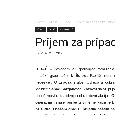
Home
Vijesti
Bihać
Prijem za pripadnike Odred
Vijesti
Bihać
Istaknuto 1
Prijem za pripa
10/04/2019
0
BIHAĆ –
Povodom 27. godišnjice formiranja
bihaćki gradonačelnik
Šuhret Fazlić
, ugosti
nebeske”. O značaju i ulozi Odreda u odbra
jedinice
Senad Šarganović
, kazavši da su pri
i obučenost u izvođenju odbrambeni akcija.
-O
operacija i naše borbe u vrijeme kada je 
prisutna u našem gradu i prijetila našem n