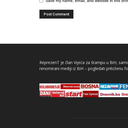
Save my name, email, and website in this bro
ReprezenT je član Vijeća za štampu u BiH, samor
renomirani mediji iz BiH – pogledati priloženu fo