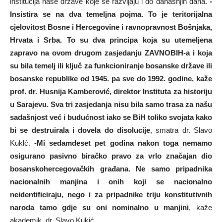
institucija naše države koje se razvijaju i do današnjih dana.
-
Insistira se na dva temeljna pojma. To je teritorijalna
cjelovitost Bosne i Hercegovine i ravnopravnost Bošnjaka,
Hrvata i Srba. To su dva principa koja su utemeljena
zapravo na ovom drugom zasjedanju ZAVNOBIH-a i koja
su bila temelj ili ključ za funkcioniranje bosanske države ili
bosanske republike od 1945. pa sve do 1992. godine, kaže
prof. dr. Husnija Kamberović, direktor Instituta za historiju
u Sarajevu. Sva tri zasjedanja nisu bila samo trasa za našu
sadašnjost već i budućnost iako se BiH toliko svojata kako
bi se destruirala i dovela do disolucije
, smatra dr. Slavo
Kuklć.
-Mi sedamdeset pet godina nakon toga nemamo
osigurano pasivno biračko pravo za vrlo značajan dio
bosanskohercegovačkih građana. Ne samo pripadnika
nacionalnih manjina i onih koji se nacionalno
neidentificiraju, nego i za pripadnike triju konstitutivnih
naroda tamo gdje su oni nominalno u manjini
, kaže
akademik, dr. Slavo Kukić.