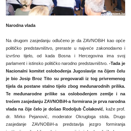
Narodna vlada
Na drugom zasjedanju odlučeno je da ZAVNOBiH kao opće
političko predstavništvo, preraste u najveće zakonodavno i
izvršno tijelo, od kada Bosna i Hercegovina ima svoj
parlament i istinsko političko narodno predstavništvo.
-Tada je
Nacionalni komitet oslobođenja Jugoslavije na čijem čelu
je bio Josip Broz Tito su pregovarali iz tog privremenog
tijela da postane stalno tijelo zbog međunarodnih prilika.
Te međunarodne prilike sa oslobođenjem zemlje i na
trećem zasjedanju ZAVNOBiH-a formirana je prva narodna
vlada na čije čelo je došao Rodoljub Čolaković
, kaže prof.
dr. Mirko Pejanović, moderator Okrugloga stola. Drugo
zasjedanje ZAVNOBiH-a predstavlja jezgro formiranja