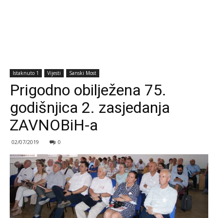
Istaknuto 1
Vijesti
Sanski Most
Prigodno obilježena 75.
godišnjica 2. zasjedanja
ZAVNOBiH-a
02/07/2019
0