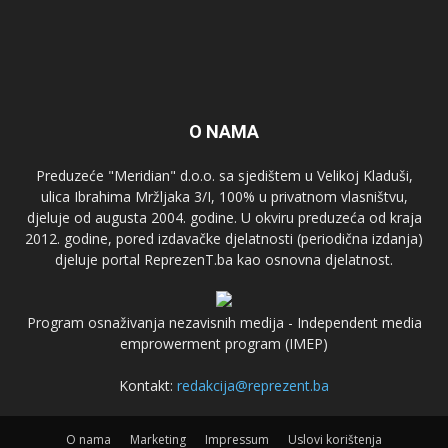
O NAMA
Preduzeće "Meridian" d.o.o. sa sjedištem u Velikoj Kladuši,
ulica Ibrahima Mržljaka 3/I, 100% u privatnom vlasništvu,
djeluje od augusta 2004. godine. U okviru preduzeća od kraja
2012. godine, pored izdavačke djelatnosti (periodična izdanja)
djeluje portal ReprezenT.ba kao osnovna djelatnost.
Program osnaživanja nezavisnih medija - Independent media
emprowerment program (IMEP)
Kontakt:
redakcija@reprezent.ba
O nama
Marketing
Impressum
Uslovi korištenja