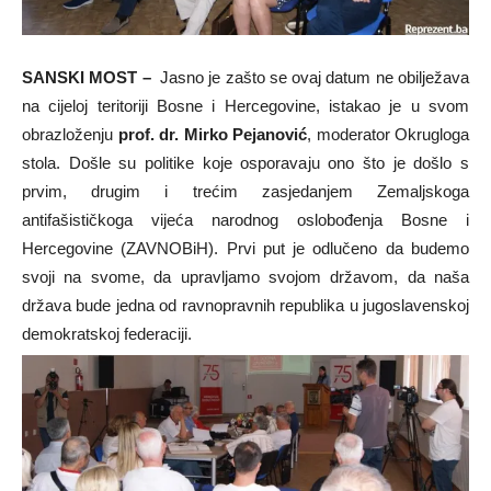
SANSKI MOST –
Jasno je zašto se ovaj datum ne obilježava
na cijeloj teritoriji Bosne i Hercegovine, istakao je u svom
obrazloženju
prof. dr. Mirko Pejanović
, moderator Okrugloga
stola. Došle su politike koje osporavaju ono što je došlo s
prvim, drugim i trećim zasjedanjem Zemaljskoga
antifašističkoga vijeća narodnog oslobođenja Bosne i
Hercegovine (ZAVNOBiH). Prvi put je odlučeno da budemo
svoji na svome, da upravljamo svojom državom, da naša
država bude jedna od ravnopravnih republika u jugoslavenskoj
demokratskoj federaciji.