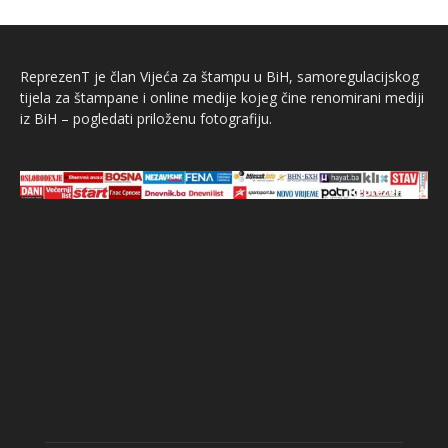
ReprezenT je član Vijeća za štampu u BiH, samoregulacijskog
tijela za štampane i online medije kojeg čine renomirani mediji
iz BiH – pogledati priloženu fotografiju.