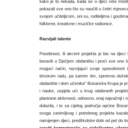
kako je to nekada, kada se o djeci više mislilo,
pokazali sve ono što su naučili u četiri mjeseca
svojom učiteljicom, oni su, roditeljima i gostim
folklorne, kreativne i muzičke radionice.
Razvijali talente
Posebnost, ili akcent projekta je bio na djeci 
boraviti u Dječjem obdaništu i proći sve ono š
mogući način, razvijajući svoje sposobnosti i 
timskom radu, pa samim tim, spremno dočeka
obdanište i dom učenika“ Bosanska Krupa je pr
i nauke, uspjela ući u krug odabranih projekt
planirane aktivnosti, odnosno, onaj najvažniji i
dolazila, i to sa cijelog područja općine Bos
ovoga zanimljivog i potrebnog projekta kazal
namijenjen djeci, predškolske dobi od pet do še
razviti kompetencije za cjeloživotno uče