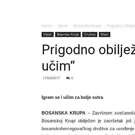
Home
Vijesti
Bosanska Krupa
Prigodno obilje
Vijesti
Bosanska Krupa
Društvo
Mladi
Prigodno obilje
učim“
17/04/2017
0
Igram se i učim za bolje sutra
BOSANSKA KRUPA
– Završnom svečanošću 
Bosanskoj Krupi obilježen je završetak još j
bosanskohercegovačkog društva za uvođenje