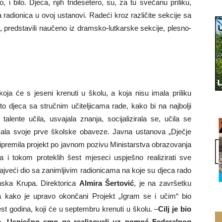
 i bilo. Djeca, njih tridesetero, su, za tu svečanu priliku,
 radionica u ovoj ustanovi. Radeći kroz različite sekcije sa
a, predstavili naučeno iz dramsko-lutkarske sekcije, plesno-
koja će s jeseni krenuti u školu, a koja nisu imala priliku
to djeca sa stručnim učiteljicama rade, kako bi na najbolji
talente učila, usvajala znanja, socijalizirala se, učila se
la svoje prve školske obaveze. Javna ustanova „Dječje
ipremila projekt po javnom pozivu Ministarstva obrazovanja
a i tokom proteklih šest mjeseci uspješno realizirati sve
 najveći dio sa zanimljivim radionicama na koje su djeca rado
anska Krupa. Direktorica
Almira Šertović
, je na završetku
a kako je upravo okončani Projekt „Igram se i učim“ bio
st godina, koji će u septembru krenuti u školu. –
Cilj je bio
nje. Uspješno smo ga realizovali uz pomoć Federalnog