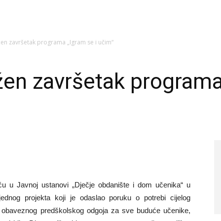
žen završetak programa „Igram se i učim“
žen završetak programa
u Javnoj ustanovi „Dječje obdanište i dom učenika“ u
ednog projekta koji je odaslao poruku o potrebi cijelog
 obaveznog predškolskog odgoja za sve buduće učenike,