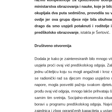
ministarstva obrazovanja i nauke, koje je bi
okupljala dva puta sedmično, provodila su v
ovdje jer ova grupa djece nije bila obuh
drago da smo uspjeli potaknuti i roditelje i
predškolsko obrazovanje
, istakla je Šertović.
Društveno otvorenija
Dodala je kako je zainteresiranih bilo mnogo vi
uspjela proći ovaj vid predškolskog odgoja. Zabi
jednu učiteljicu koju su mogli angažirati i kroz
se radionički rad sa djecom mogao uspješno rea
napore, mogla posvetiti pažnju svakom djetetu.
prođu ovaj vid odgoja, mnogo lakše prihvataju 
samim tim sretnija. Socijalno-ekonomska situa
boravi u programu predškolskog odgoja. Najvi
zajednica i zbog ograničenih kapaciteta u usta