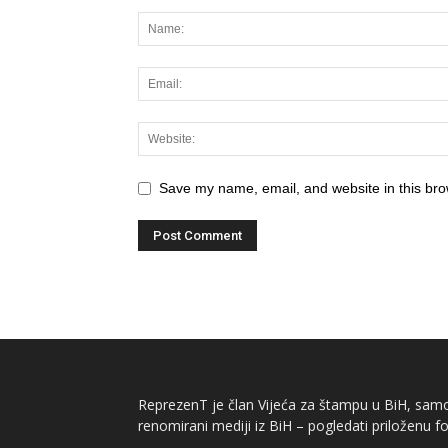
Save my name, email, and website in this bro
ReprezenT je član Vijeća za štampu u BiH, samor
renomirani mediji iz BiH – pogledati priloženu fo