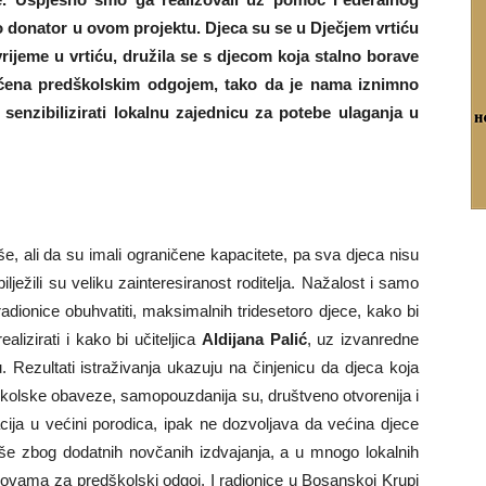
lo donator u ovom projektu. Djeca su se u Dječjem vrtiću
rijeme u vrtiću, družila se s djecom koja stalno borave
vaćena predškolskim odgojem, tako da je nama iznimno
 senzibilizirati lokalnu zajednicu za potebe ulaganja u
še, ali da su imali ograničene kapacitete, pa sva djeca nisu
lježili su veliku zainteresiranost roditelja. Nažalost i samo
 radionice obuhvatiti, maksimalnih tridesetoro djece, kako bi
lizirati i kako bi učiteljica
Aldijana Palić
, uz izvanredne
 Rezultati istraživanja ukazuju na činjenicu da djeca koja
školske obaveze, samopouzdanija su, društveno otvorenija i
cija u većini porodica, ipak ne dozvoljava da većina djece
še zbog dodatnih novčanih izdvajanja, a u mnogo lokalnih
novama za predškolski odgoj. I radionice u Bosanskoj Krupi