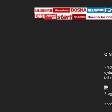
O 
Pred
djel
izda
Prog
Kont