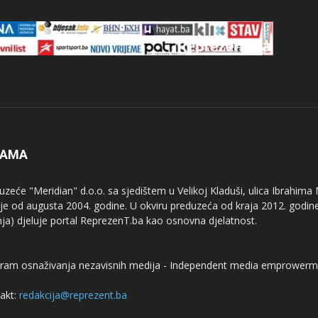
NAMA
uzeće "Meridian" d.o.o. sa sjedištem u Velikoj Kladuši, ulica Ibrahima
uje od augusta 2004. godine. U okviru preduzeća od kraja 2012. godine
nja) djeluje portal ReprezenT.ba kao osnovna djelatnost.
ram osnaživanja nezavisnih medija - Independent media emprowerm
akt:
redakcija@reprezent.ba