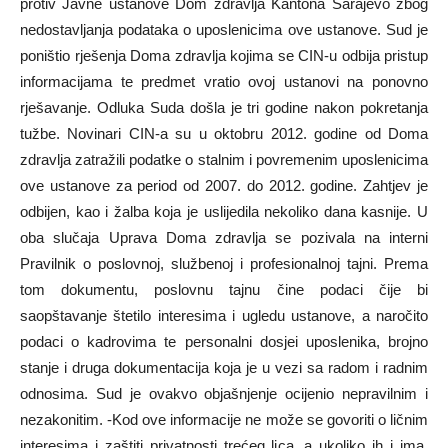
protiv Javne ustanove Dom zdravlja Kantona Sarajevo zbog
nedostavljanja podataka o uposlenicima ove ustanove. Sud je
poništio rješenja Doma zdravlja kojima se CIN-u odbija pristup
informacijama te predmet vratio ovoj ustanovi na ponovno
rješavanje. Odluka Suda došla je tri godine nakon pokretanja
tužbe. Novinari CIN-a su u oktobru 2012. godine od Doma
zdravlja zatražili podatke o stalnim i povremenim uposlenicima
ove ustanove za period od 2007. do 2012. godine. Zahtjev je
odbijen, kao i žalba koja je uslijedila nekoliko dana kasnije. U
oba slučaja Uprava Doma zdravlja se pozivala na interni
Pravilnik o poslovnoj, službenoj i profesionalnoj tajni. Prema
tom dokumentu, poslovnu tajnu čine podaci čije bi
saopštavanje štetilo interesima i ugledu ustanove, a naročito
podaci o kadrovima te personalni dosjei uposlenika, brojno
stanje i druga dokumentacija koja je u vezi sa radom i radnim
odnosima. Sud je ovakvo objašnjenje ocijenio nepravilnim i
nezakonitim. -Kod ove informacije ne može se govoriti o ličnim
interesima i zaštiti privatnosti trećeg lica, a ukoliko ih i ima,