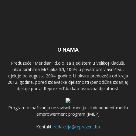
O NAMA
Preduzeće "Meridian" d.o.o. sa sjedištem u Velikoj Kladuši,
ulica Ibrahima Mržljaka 3/I, 100% u privatnom vlasništvu,
djeluje od augusta 2004. godine. U okviru preduzeća od kraja
2012. godine, pored izdavačke djelatnosti (periodična izdanja)
djeluje portal ReprezenT.ba kao osnovna djelatnost.
Program osnaživanja nezavisnih medija - Independent media
emprowerment program (IMEP)
Kontakt:
redakcija@reprezent.ba