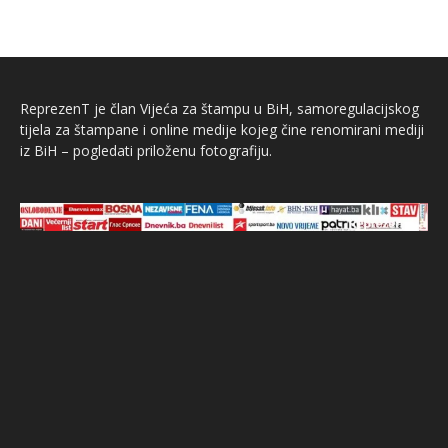
ReprezenT je član Vijeća za štampu u BiH, samoregulacijskog
tijela za štampane i online medije kojeg čine renomirani mediji
iz BiH – pogledati priloženu fotografiju.