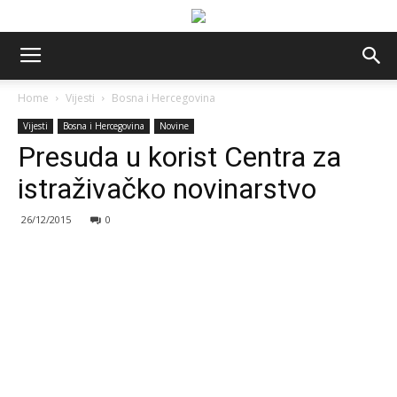
Home
Vijesti
Bosna i Hercegovina
Vijesti
Bosna i Hercegovina
Novine
Presuda u korist Centra za
istraživačko novinarstvo
26/12/2015
0