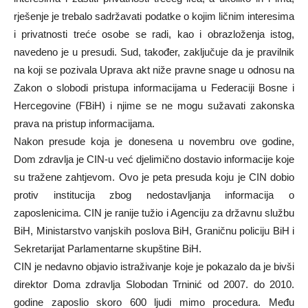
rješenje je trebalo sadržavati podatke o kojim ličnim interesima
i privatnosti treće osobe se radi, kao i obrazloženja istog,
navedeno je u presudi. Sud, također, zaključuje da je pravilnik
na koji se pozivala Uprava akt niže pravne snage u odnosu na
Zakon o slobodi pristupa informacijama u Federaciji Bosne i
Hercegovine (FBiH) i njime se ne mogu sužavati zakonska
prava na pristup informacijama.
Nakon presude koja je donesena u novembru ove godine,
Dom zdravlja je CIN-u već djelimično dostavio informacije koje
su tražene zahtjevom. Ovo je peta presuda koju je CIN dobio
protiv institucija zbog nedostavljanja informacija o
zaposlenicima. CIN je ranije tužio i Agenciju za državnu službu
BiH, Ministarstvo vanjskih poslova BiH, Graničnu policiju BiH i
Sekretarijat Parlamentarne skupštine BiH.
CIN je nedavno objavio istraživanje koje je pokazalo da je bivši
direktor Doma zdravlja Slobodan Trninić od 2007. do 2010.
godine zaposlio skoro 600 ljudi mimo procedura. Među