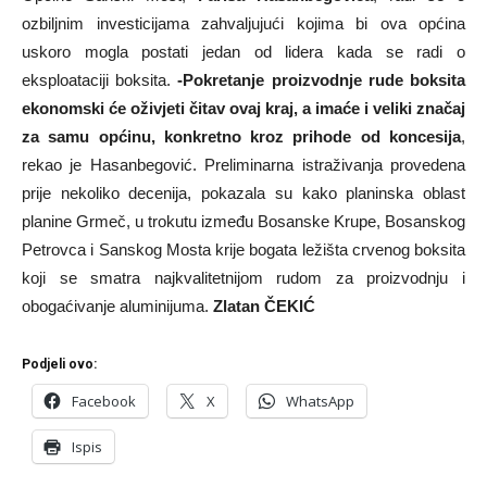
ozbiljnim investicijama zahvaljujući kojima bi ova općina
uskoro mogla postati jedan od lidera kada se radi o
eksploataciji boksita.
-Pokretanje proizvodnje rude boksita
ekonomski će oživjeti čitav ovaj kraj, a imaće i veliki značaj
za samu općinu, konkretno kroz prihode od koncesija
,
rekao je Hasanbegović. Preliminarna istraživanja provedena
prije nekoliko decenija, pokazala su kako planinska oblast
planine Grmeč, u trokutu između Bosanske Krupe, Bosanskog
Petrovca i Sanskog Mosta krije bogata ležišta crvenog boksita
koji se smatra najkvalitetnijom rudom za proizvodnju i
obogaćivanje aluminijuma.
Zlatan ČEKIĆ
Podjeli ovo:
Facebook
X
WhatsApp
Ispis