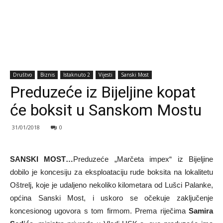
Društvo
Biznis
Istaknuto 2
Vijesti
Sanski Most
Preduzeće iz Bijeljine kopat
će boksit u Sanskom Mostu
31/01/2018
0
SANSKI MOST…
Preduzeće „Marčeta impex“ iz Bijeljine
dobilo je koncesiju za eksploataciju rude boksita na lokalitetu
Oštrelj, koje je udaljeno nekoliko kilometara od Lušci Palanke,
općina Sanski Most, i uskoro se očekuje zaključenje
koncesionog ugovora s tom firmom. Prema riječima
Samira