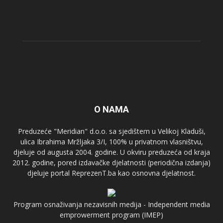
O NAMA
Preduzeće "Meridian" d.o.o. sa sjedištem u Velikoj Kladuši,
ulica Ibrahima Mržljaka 3/I, 100% u privatnom vlasništvu,
djeluje od augusta 2004. godine. U okviru preduzeća od kraja
2012. godine, pored izdavačke djelatnosti (periodična izdanja)
djeluje portal ReprezenT.ba kao osnovna djelatnost.
Program osnaživanja nezavisnih medija - Independent media
emprowerment program (IMEP)