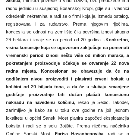
Sedića
, ministra privrede u Vladi USK-a, ovo preduzeće ima
radnu jedinicu u susjednoj Bosanskoj Krupi, gdje su i vlasnici
određenih nekretnina, a radi se o firmi koja je, između ostalog,
registrovana i za rudarstvo. Prema njegovim riječima,
koncesija se odnosi na zemljište čija površina iznosi ukupno
29 hektara i izdaje se na period od 20 godina.
-Konkretno,
visina koncesije koja se ugovorom zaključuje na pomenuti
vremenski period iznosi nešto više od milion maraka, a
pokretanjem proizvodnje očekuje se otvaranje 22 nova
radna mjesta. Koncesionar se obavezuje da će na
godišnjem nivou proizvoditi i plasirati crveni boksit u
količini od 20 hiljada tona, a da će u slučaju smanjene
godišnje proizvodnje biti dužan plaćati koncesionu
naknadu na navedenu količinu,
rekao je Sedić. Također,
zanimljivo je kako se u toku ove godine na još jednom
lokalitetu u općini Sanski Most planira započeti eksploatacija
boksita i radi se o selu Bojište. Prema riječima načelnika
Općine Sanski Most,
Farisa Hasanbegovića
, radi se o