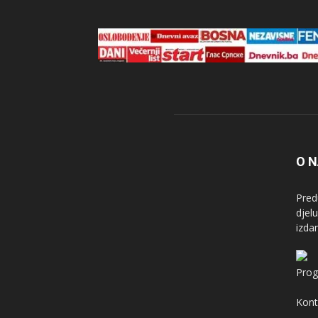
O 
Pred
djel
izda
Prog
Kont