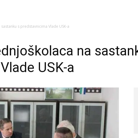
a sastanku s predstavnicima Vlade USK-a
ednjoškolaca na sastan
 Vlade USK-a