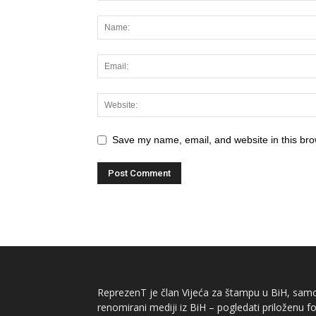
Save my name, email, and website in this bro
ReprezenT je član Vijeća za štampu u BiH, samor
renomirani mediji iz BiH – pogledati priloženu fo