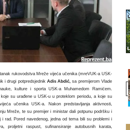
stanak rukovodstva Mreže vijeća učenika (mreVUK-a USK-
ik i drugi potpredsjednik
Adis Abdić,
sa premijerom Vlade
 nauke, kulture i sporta USK-a Muhamedom Ramićem.
 koje su urađene u USK-u u proteklom periodu, a koje su
 vijeća učenika USK-a. Nakon predstavljanja aktivnosti,
nju Mreže, te su premijer i ministar dali potpunu podršku i
j i rad. Pored navedenog, jedna od tema bili su problemi i
, proljetni raspust, sufinansiranje autobusnih karata,