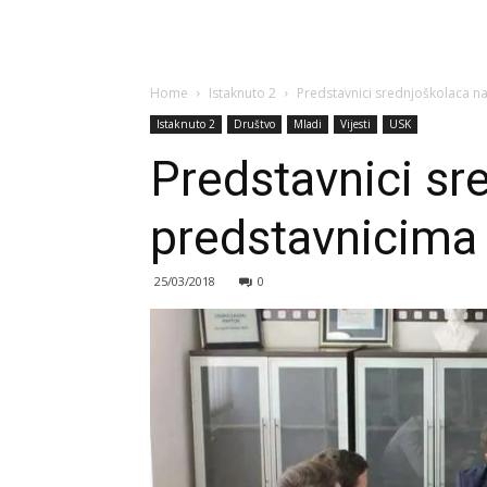
Home
Istaknuto 2
Predstavnici srednjoškolaca n
Istaknuto 2
Društvo
Mladi
Vijesti
USK
Predstavnici sr
predstavnicima
25/03/2018
0