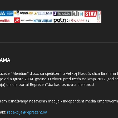
NAMA
uzeće "Meridian" d.o.o. sa sjedištem u Velikoj Kladuši, ulica Ibrahima
uje od augusta 2004. godine. U okviru preduzeća od kraja 2012. godine
nja) djeluje portal ReprezenT.ba kao osnovna djelatnost.
ram osnaživanja nezavisnih medija - Independent media emprowerm
akt:
redakcija@reprezent.ba