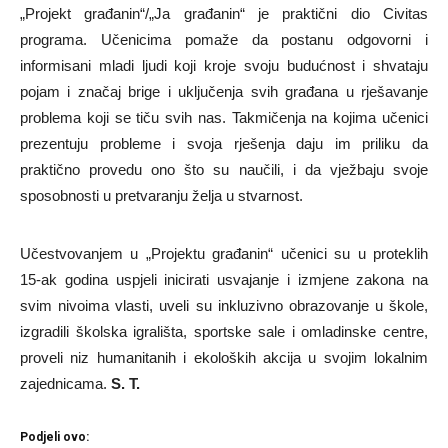
„Projekt građanin“/„Ja građanin“ je praktični dio Civitas
programa. Učenicima pomaže da postanu odgovorni i
informisani mladi ljudi koji kroje svoju budućnost i shvataju
pojam i značaj brige i uključenja svih građana u rješavanje
problema koji se tiču svih nas. Takmičenja na kojima učenici
prezentuju probleme i svoja rješenja daju im priliku da
praktično provedu ono što su naučili, i da vježbaju svoje
sposobnosti u pretvaranju želja u stvarnost.
Učestvovanjem u „Projektu građanin“ učenici su u proteklih
15-ak godina uspjeli inicirati usvajanje i izmjene zakona na
svim nivoima vlasti, uveli su inkluzivno obrazovanje u škole,
izgradili školska igrališta, sportske sale i omladinske centre,
proveli niz humanitanih i ekoloških akcija u svojim lokalnim
zajednicama.
S. T.
Podjeli ovo: