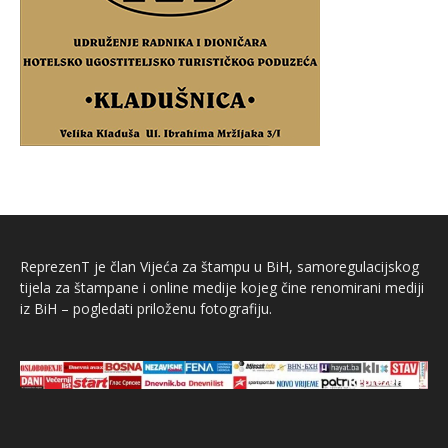
ReprezenT je član Vijeća za štampu u BiH, samoregulacijskog
tijela za štampane i online medije kojeg čine renomirani mediji
iz BiH – pogledati priloženu fotografiju.