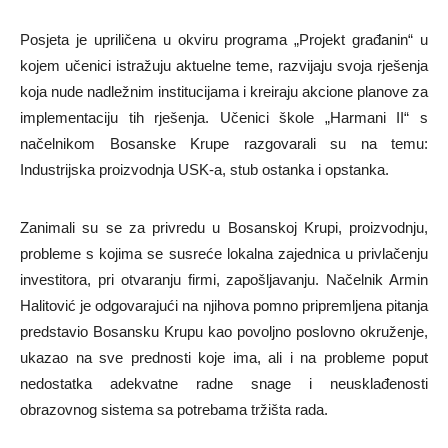
Posjeta je upriličena u okviru programa „Projekt građanin“ u
kojem učenici istražuju aktuelne teme, razvijaju svoja rješenja
koja nude nadležnim institucijama i kreiraju akcione planove za
implementaciju tih rješenja. Učenici škole „Harmani II“ s
načelnikom Bosanske Krupe razgovarali su na temu:
Industrijska proizvodnja USK-a, stub ostanka i opstanka.
Zanimali su se za privredu u Bosanskoj Krupi, proizvodnju,
probleme s kojima se susreće lokalna zajednica u privlačenju
investitora, pri otvaranju firmi, zapošljavanju. Načelnik Armin
Halitović je odgovarajući na njihova pomno pripremljena pitanja
predstavio Bosansku Krupu kao povoljno poslovno okruženje,
ukazao na sve prednosti koje ima, ali i na probleme poput
nedostatka adekvatne radne snage i neusklađenosti
obrazovnog sistema sa potrebama tržišta rada.