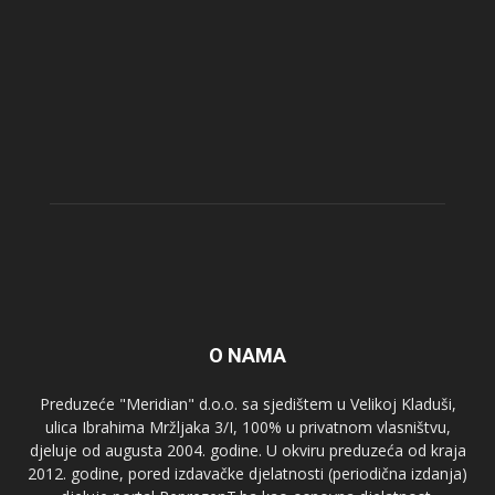
O NAMA
Preduzeće "Meridian" d.o.o. sa sjedištem u Velikoj Kladuši,
ulica Ibrahima Mržljaka 3/I, 100% u privatnom vlasništvu,
djeluje od augusta 2004. godine. U okviru preduzeća od kraja
2012. godine, pored izdavačke djelatnosti (periodična izdanja)