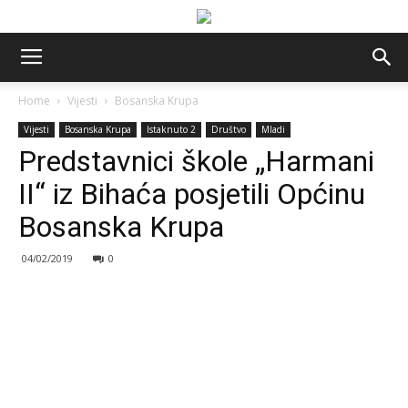
Home
Vijesti
Bosanska Krupa
Vijesti
Bosanska Krupa
Istaknuto 2
Društvo
Mladi
Predstavnici škole „Harmani
II“ iz Bihaća posjetili Općinu
Bosanska Krupa
04/02/2019
0