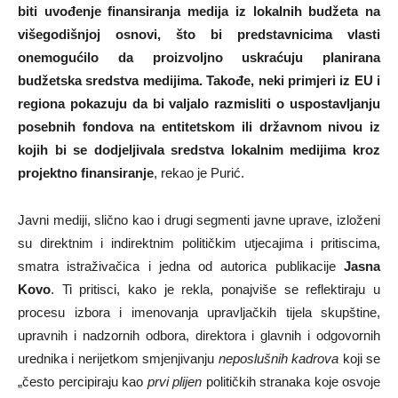
biti uvođenje finansiranja medija iz lokalnih budžeta na
višegodišnjoj osnovi, što bi predstavnicima vlasti
onemogućilo da proizvoljno uskraćuju planirana
budžetska sredstva medijima. Takođe, neki primjeri iz EU i
regiona pokazuju da bi valjalo razmisliti o uspostavljanju
posebnih fondova na entitetskom ili državnom nivou iz
kojih bi se dodjeljivala sredstva lokalnim medijima kroz
projektno finansiranje
, rekao je Purić.
Javni mediji, slično kao i drugi segmenti javne uprave, izloženi
su direktnim i indirektnim političkim utjecajima i pritiscima,
smatra istraživačica i jedna od autorica publikacije
Jasna
Kovo
. Ti pritisci, kako je rekla, ponajviše se reflektiraju u
procesu izbora i imenovanja upravljačkih tijela skupštine,
upravnih i nadzornih odbora, direktora i glavnih i odgovornih
urednika i nerijetkom smjenjivanju
neposlušnih kadrova
koji se
„često percipiraju kao
prvi plijen
političkih stranaka koje osvoje