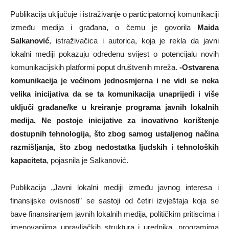
Publikacija uključuje i istraživanje o participatornoj komunikaciji
između medija i građana, o čemu je govorila
Maida
Salkanović
, istraživačica i autorica, koja je rekla da javni
lokalni mediji pokazuju određenu svijest o potencijalu novih
komunikacijskih platformi poput društvenih mreža.
-Ostvarena
komunikacija je većinom jednosmjerna i ne vidi se neka
velika inicijativa da se ta komunikacija unaprijedi i više
uključi građane/ke u kreiranje programa javnih lokalnih
medija. Ne postoje inicijative za inovativno korištenje
dostupnih tehnologija, što zbog samog ustaljenog načina
razmišljanja, što zbog nedostatka ljudskih i tehnoloških
kapaciteta
, pojasnila je Salkanović.
Publikacija „Javni lokalni mediji između javnog interesa i
finansijske ovisnosti” se sastoji od četiri izvještaja koja se
bave finansiranjem javnih lokalnih medija, političkim pritiscima i
imenovanjima upravljačkih struktura i urednika, programima