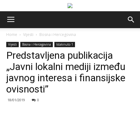
Home
Vijesti
Bosna i Hercegovina
Vijesti
Bosna i Hercegovina
Istaknuto 1
Predstavljena publikacija
„Javni lokalni mediji između
javnog interesa i finansijske
ovisnosti”
18/01/2019
0