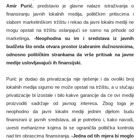
Amir Purić
, predstavio je glavne nalaze istraživanja o
finansiranju javnih lokalnih medija, političkim pritiscima i
slabom marketinškom tržištu i rekao da javni lokalni mediji ne
mogu opstati na tržištu oslanjajući se samo na prihode od
marketinga.
-Neophodna su im i sredstava iz javnih
budžeta što onda otvara prostor izabranim dužnosnicima,
odnosno političkim strankama da vrše pritisak na javne
medije uslovljavajući ih finansijski.
Purić je dodao da privatizacija nije rješenje i da ovoliki broj
lokalnih medija sigurno ne može opstati na tržištu, a u slučaju
privatizacije bi izostale i bilo kakve garancije da će ovi mediji
proizvoditi sadržaje od javnog interesa. Zbog toga je
neophodno da javni lokalni mediji jednim dijelom budu
finansirani iz javnih sredstava, ali je potrebno i, kako navodi,
uvesti mehanizme kojima bi se ograničila politička kontrola
nad tim obrascima finansiranja.
-Jedna od tih mjera bi moglo