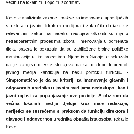
većinu na lokalnim ili općim izborima“.
Kovo je analizirala zakone i prakse za imenovanje upravljačkih
struktura u javnim lokalnim medijima i zaključila da iako se
relevantnim zakonima načelno nastojala otkloniti sumnja o
netrasparentnim procesima izbora i imenovanja u pomenuta
tijela, praksa je pokazala da su zabilježene brojne političke
manipulacije u tim procesima. Njeno istraživanje je pokazalo
da je zabilježeno više slučajeva da se direktor ili urednik
javnog medija kandiduje na neku političku funkciju.
-
Simptomatično je da su kriteriji za imenovanje glavnih i
odgovornih urednika u javnim medijama nedostupni, kao i
javni oglasi za popunjavanje ove pozicije. S obzirom da
većina lokalnih medija djeluje kroz male redakcije,
nerijetko se susrećemo s praksom da funkciju direktora i
glavnog i odgovornog urednika obnaša ista osoba
, rekla je
Kovo.