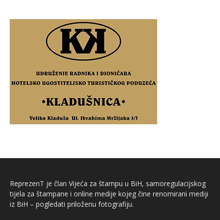
ReprezenT je član Vijeća za štampu u BiH, samoregulacijskog
tijela za štampane i online medije kojeg čine renomirani mediji
iz BiH – pogledati priloženu fotografiju.