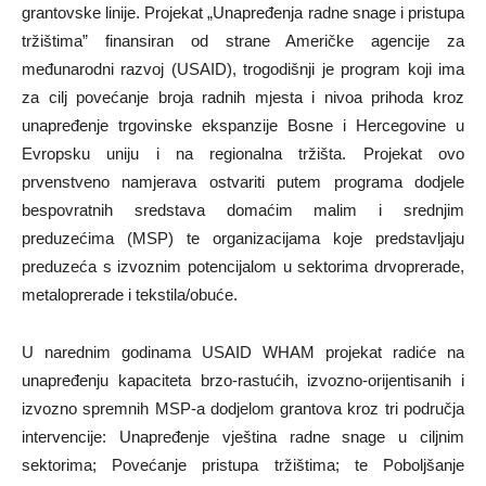
grantovske linije. Projekat „Unapređenja radne snage i pristupa
tržištima” finansiran od strane Američke agencije za
međunarodni razvoj (USAID), trogodišnji je program koji ima
za cilj povećanje broja radnih mjesta i nivoa prihoda kroz
unapređenje trgovinske ekspanzije Bosne i Hercegovine u
Evropsku uniju i na regionalna tržišta. Projekat ovo
prvenstveno namjerava ostvariti putem programa dodjele
bespovratnih sredstava domaćim malim i srednjim
preduzećima (MSP) te organizacijama koje predstavljaju
preduzeća s izvoznim potencijalom u sektorima drvoprerade,
metaloprerade i tekstila/obuće.
U narednim godinama USAID WHAM projekat radiće na
unapređenju kapaciteta brzo-rastućih, izvozno-orijentisanih i
izvozno spremnih MSP-a dodjelom grantova kroz tri područja
intervencije: Unapređenje vještina radne snage u ciljnim
sektorima; Povećanje pristupa tržištima; te Poboljšanje