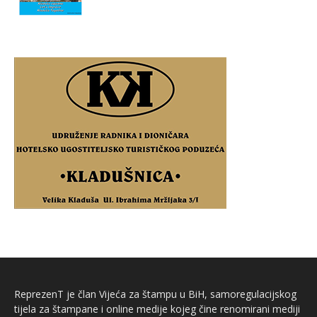
ReprezenT je član Vijeća za štampu u BiH, samoregulacijskog
tijela za štampane i online medije kojeg čine renomirani mediji