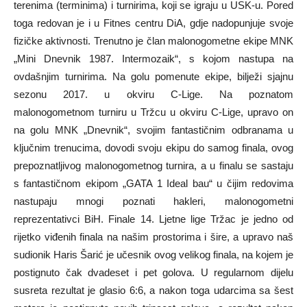
terenima (terminima) i turnirima, koji se igraju u USK-u. Pored
toga redovan je i u Fitnes centru DiA, gdje nadopunjuje svoje
fizičke aktivnosti. Trenutno je član malonogometne ekipe MNK
„Mini Dnevnik 1987. Intermozaik“, s kojom nastupa na
ovdašnjim turnirima. Na golu pomenute ekipe, bilježi sjajnu
sezonu 2017. u okviru C-Lige. Na poznatom
malonogometnom turniru u Tržcu u okviru C-Lige, upravo on
na golu MNK „Dnevnik“, svojim fantastičnim odbranama u
ključnim trenucima, dovodi svoju ekipu do samog finala, ovog
prepoznatljivog malonogometnog turnira, a u finalu se sastaju
s fantastičnom ekipom „GATA 1 Ideal bau“ u čijim redovima
nastupaju mnogi poznati hakleri, malonogometni
reprezentativci BiH. Finale 14. Ljetne lige Tržac je jedno od
rijetko viđenih finala na našim prostorima i šire, a upravo naš
sudionik Haris Šarić je učesnik ovog velikog finala, na kojem je
postignuto čak dvadeset i pet golova. U regularnom dijelu
susreta rezultat je glasio 6:6, a nakon toga udarcima sa šest