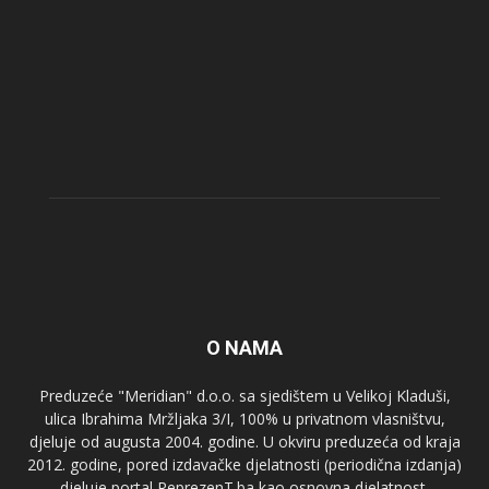
O NAMA
Preduzeće "Meridian" d.o.o. sa sjedištem u Velikoj Kladuši,
ulica Ibrahima Mržljaka 3/I, 100% u privatnom vlasništvu,
djeluje od augusta 2004. godine. U okviru preduzeća od kraja
2012. godine, pored izdavačke djelatnosti (periodična izdanja)
djeluje portal ReprezenT.ba kao osnovna djelatnost.