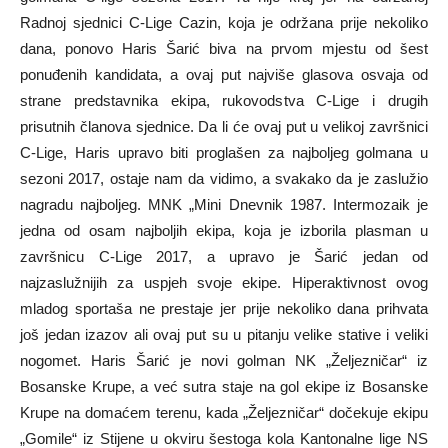
Radnoj sjednici C-Lige Cazin, koja je održana prije nekoliko
dana, ponovo Haris Šarić biva na prvom mjestu od šest
ponuđenih kandidata, a ovaj put najviše glasova osvaja od
strane predstavnika ekipa, rukovodstva C-Lige i drugih
prisutnih članova sjednice. Da li će ovaj put u velikoj završnici
C-Lige, Haris upravo biti proglašen za najboljeg golmana u
sezoni 2017, ostaje nam da vidimo, a svakako da je zaslužio
nagradu najboljeg. MNK „Mini Dnevnik 1987. Intermozaik je
jedna od osam najboljih ekipa, koja je izborila plasman u
završnicu C-Lige 2017, a upravo je Šarić jedan od
najzaslužnijih za uspjeh svoje ekipe. Hiperaktivnost ovog
mladog sportaša ne prestaje jer prije nekoliko dana prihvata
još jedan izazov ali ovaj put su u pitanju velike stative i veliki
nogomet. Haris Šarić je novi golman NK „Željezničar“ iz
Bosanske Krupe, a već sutra staje na gol ekipe iz Bosanske
Krupe na domaćem terenu, kada „Željezničar“ dočekuje ekipu
„Gomile“ iz Stijene u okviru šestoga kola Kantonalne lige NS