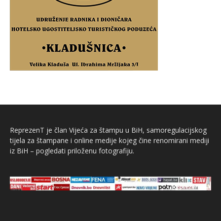
ReprezenT je član Vijeća za štampu u BiH, samoregulacijskog
tijela za štampane i online medije kojeg čine renomirani mediji
iz BiH – pogledati priloženu fotografiju.