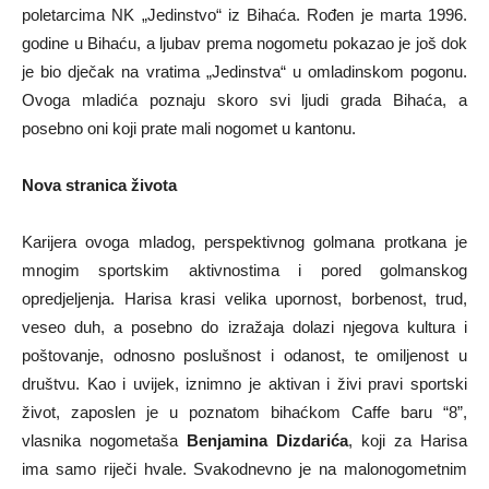
poletarcima NK „Jedinstvo“ iz Bihaća. Rođen je marta 1996.
godine u Bihaću, a ljubav prema nogometu pokazao je još dok
je bio dječak na vratima „Jedinstva“ u omladinskom pogonu.
Ovoga mladića poznaju skoro svi ljudi grada Bihaća, a
posebno oni koji prate mali nogomet u kantonu.
Nova stranica života
Karijera ovoga mladog, perspektivnog golmana protkana je
mnogim sportskim aktivnostima i pored golmanskog
opredjeljenja. Harisa krasi velika upornost, borbenost, trud,
veseo duh, a posebno do izražaja dolazi njegova kultura i
poštovanje, odnosno poslušnost i odanost, te omiljenost u
društvu. Kao i uvijek, iznimno je aktivan i živi pravi sportski
život, zaposlen je u poznatom bihaćkom Caffe baru “8”,
vlasnika nogometaša
Benjamina Dizdarića
, koji za Harisa
ima samo riječi hvale. Svakodnevno je na malonogometnim