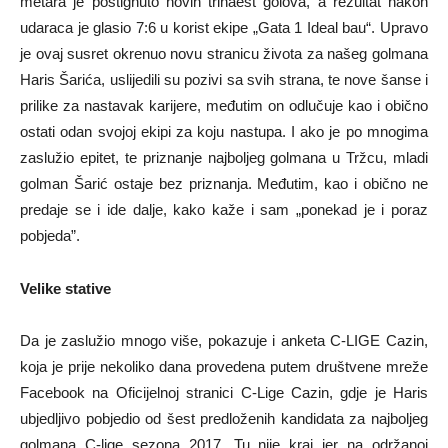
metara je postignuto novih trinaest golova, a rezultat nakon
udaraca je glasio 7:6 u korist ekipe „Gata 1 Ideal bau“. Upravo
je ovaj susret okrenuo novu stranicu života za našeg golmana
Haris Šarića, uslijedili su pozivi sa svih strana, te nove šanse i
prilike za nastavak karijere, međutim on odlučuje kao i obično
ostati odan svojoj ekipi za koju nastupa. I ako je po mnogima
zaslužio epitet, te priznanje najboljeg golmana u Tržcu, mladi
golman Šarić ostaje bez priznanja. Međutim, kao i obično ne
predaje se i ide dalje, kako kaže i sam „ponekad je i poraz
pobjeda”.
Velike stative
Da je zaslužio mnogo više, pokazuje i anketa C-LIGE Cazin,
koja je prije nekoliko dana provedena putem društvene mreže
Facebook na Oficijelnoj stranici C-Lige Cazin, gdje je Haris
ubjedljivo pobjedio od šest predloženih kandidata za najboljeg
golmana C-lige sezona 2017. Tu nije kraj jer na održanoj