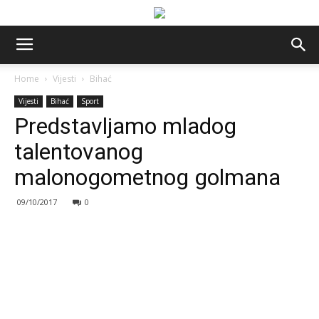
Home
Vijesti
Bihać
Vijesti
Bihać
Sport
Predstavljamo mladog
talentovanog
malonogometnog golmana
09/10/2017
0