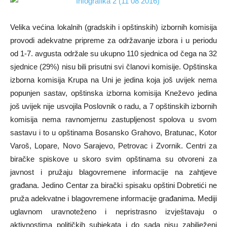
Velika većina lokalnih (gradskih i opštinskih) izbornih komisija
provodi adekvatne pripreme za održavanje izbora i u periodu
od 1-7. avgusta održale su ukupno 110 sjednica od čega na 32
sjednice (29%) nisu bili prisutni svi članovi komisije. Opštinska
izborna komisija Krupa na Uni je jedina koja još uvijek nema
popunjen sastav, opštinska izborna komisija Kneževo jedina
još uvijek nije usvojila Poslovnik o radu, a 7 opštinskih izbornih
komisija nema ravnomjernu zastupljenost spolova u svom
sastavu i to u opštinama Bosansko Grahovo, Bratunac, Kotor
Varoš, Lopare, Novo Sarajevo, Petrovac i Zvornik. Centri za
biračke spiskove u skoro svim opštinama su otvoreni za
javnost i pružaju blagovremene informacije na zahtjeve
građana. Jedino Centar za birački spisaku opštini Dobretići ne
pruža adekvatne i blagovremene informacije građanima. Mediji
uglavnom uravnoteženo i nepristrasno izvještavaju o
aktivnostima političkih subjekata i do sada nisu zabilježeni