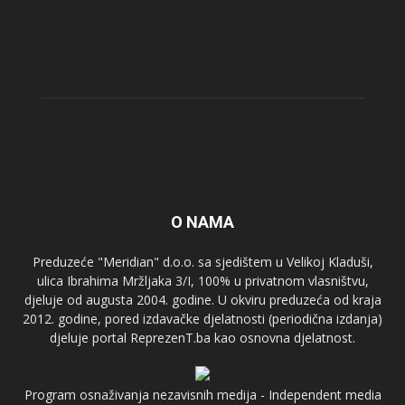
O NAMA
Preduzeće "Meridian" d.o.o. sa sjedištem u Velikoj Kladuši,
ulica Ibrahima Mržljaka 3/I, 100% u privatnom vlasništvu,
djeluje od augusta 2004. godine. U okviru preduzeća od kraja
2012. godine, pored izdavačke djelatnosti (periodična izdanja)
djeluje portal ReprezenT.ba kao osnovna djelatnost.
Program osnaživanja nezavisnih medija - Independent media