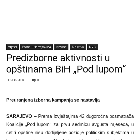
Vijesti
Bosna i Hercegovina
Novine
Društvo
NVO
Predizborne aktivnosti u
opštinama BiH „Pod lupom“
12/08/2016
0
Preuranjena izborna kampanja se nastavlja
SARAJEVO –
Prema izvještajima 42 dugoročna posmatrača
Koalicije „Pod lupom“ za prvu sedmicu avgusta mjeseca, u
četiri opštine nisu dodijeljene pozicije političkim subjektima u