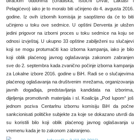
biračkim odborima (Gradiška, Istočni Drvar, Laktaši i
Pelagićevo) iako je to moralo biti učinjeno do 4. avgusta 2016.
godine. Iz ovih izbornih komisija je saopšteno da će to biti
učinjeno u toku ove sedmice. U opštini Derventa je uložen
jedini prigovor na izborni proces u toku sedmice na koju se
odnosi izvještaj. U ukupno 33 opštine zabilježeni su slučajevi
koji se mogu protumačiti kao izborna kampanja, iako je bilo
koji oblik plaćenog javnog oglašavanja zakonom zabranjen
sve do 2. septembra kada zvanično počinje izborna kampanja
za Lokalne izbore 2016. godine u BiH. Radi se o slučajevima
plaćenog oglašavanja na društvenim mrežama, organizovanja
javnih događaja, predstavljanja kandidata na izborima,
dijeljenja promotivnih materijala i sl. Koalicija „Pod lupom“ još
jednom poziva Centarlnu izbornu komisiju BiH da počne
sankcionisati političke subjekte za koje se dokazano utvrdi da
su koristili bilo koji oblik plaćenog javnog oglašavanja u
vremenu kada je to zakonom zabranjeno.