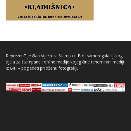
ReprezenT je član Vijeća za štampu u BiH, samoregulacijskog
tijela za štampane i online medije kojeg čine renomirani mediji
iz BiH – pogledati priloženu fotografiju.