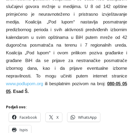
slučajevi govora mržnje u medijima. U 8 od 142 opštine
primjećeno je neuravnoteženo i pristrasno izvještavanje
medija. Koalicija „Pod lupom“ nastavlja posmatranje
predizbornog perioda i svih aktivnosti predviđenih izbornim
kalendarom u svim opštinama u BiH putem mreže od 42
dugoročna posmatrača na terenu i 7 regionalnih ureda.
Koalicija „Pod lupom“ i ovom prilikom poziva građanke i
građane BiH da se prijave za nestranačke posmatrače
izbornog dana, kao i da prijave eventualne izborne
nepravilnosti. To mogu učiniti putem internet stranice
www.podlupom.org
ili besplatnim pozivom na broj:
080-05 05
05
.
Esad Š.
Podjeli ovo:
Facebook
X
WhatsApp
Ispis