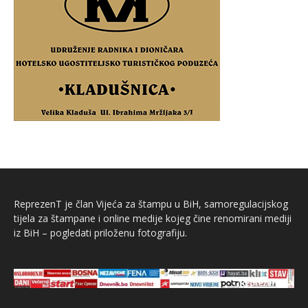
ReprezenT je član Vijeća za štampu u BiH, samoregulacijskog
tijela za štampane i online medije kojeg čine renomirani mediji
iz BiH – pogledati priloženu fotografiju.