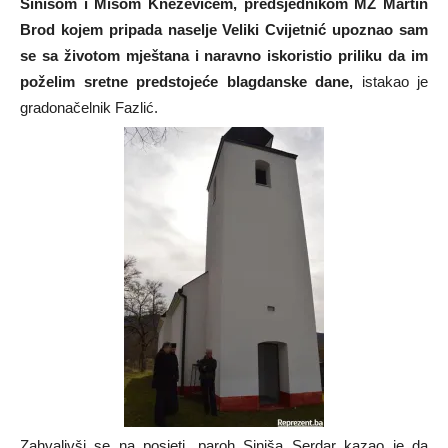
Sinišom i Mišom Kneževićem, predsjednikom MZ Martin
Brod kojem pripada naselje Veliki Cvijetnić upoznao sam
se sa životom mještana i naravno iskoristio priliku da im
poželim sretne predstojeće blagdanske dane,
istakao je
gradonačelnik Fazlić.
Zahvalivši se na posjeti, paroh Siniša Serdar kazao je da