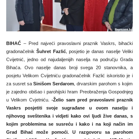
BIHAĆ
– Pred najveći pravoslavni praznik Vaskrs, bihaćki
gradonačelnik
Šuhret Fazlić
, posjetio je danas naselje Veliki
Cvijetnić, jedno od najudaljenijih naselja na području Grada
Bihaća. Ovo naselje danas broji svega 20 stanovnika, a
posjetu Velikom Cvijetniću gradonačelnik Fazlić iskoristio je i
za susret sa
Sinišom Serdarom
, drvarskim parohom s kojim
je zajedno obišao i parohijski hram Preobraženja Gospodnjeg
u Velikom Cvjetniću.
-Želio sam pred pravoslavni praznik
Vaskrs posjetiti svoje sugrađane u ovom naselju i
njihovog sveštenika i vidjeti kako ovi ljudi žive danas, s
kojim problemima se susreću i kako i na koji način im
Grad Bihać može pomoći. U razgovoru sa parohom