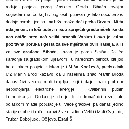
raduje posjeta prvog čovjeka Grada Bihaća svojim
sugrađanima, do kojih zbog loših puteva nije lako doći, pa se,
dodaje paroh, jedino i najbrže može doći preko Drvara.
-Ni ta
udaljenost, ni loši putevi nisuu spriječili gradonačelnika da
nas obiđe pred naš veliki praznik Vaskrs i ovo je jedna
pozitivna poruka i gesta za sve mještane ovih naselja, ali i
za sve građane Bihaća,
kazao je paroh Siniša. Da će
saradnja sa gradskom upravom i u narednom periodu biti još
bolja tokom posjete istakao je i
Mišo Knežević
, predsjednik
MZ Martin Brod, kazavši da u naseljima iznad Martin Broda
danas živi veoma mali broj ljudi koji i dalje imaju problem
nepostojanja električne energije i kvalitetnih putnih
komunikacija. Dodao je da je to u konačnici rezultiralo
odlaskom mlađe populacije u veće gradove, pa danas jedino
starije osobe i bračni parovi žive u selima Veliki i Mali Cvijetnić,
Trubar, Boboljusci, Očijevo.
Esad Š.