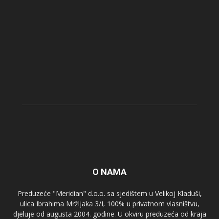
O NAMA
Preduzeće "Meridian" d.o.o. sa sjedištem u Velikoj Kladuši,
ulica Ibrahima Mržljaka 3/I, 100% u privatnom vlasništvu,
djeluje od augusta 2004. godine. U okviru preduzeća od kraja