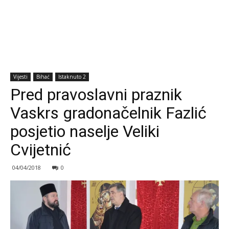
Vijesti
Bihać
Istaknuto 2
Pred pravoslavni praznik
Vaskrs gradonačelnik Fazlić
posjetio naselje Veliki
Cvijetnić
04/04/2018
0