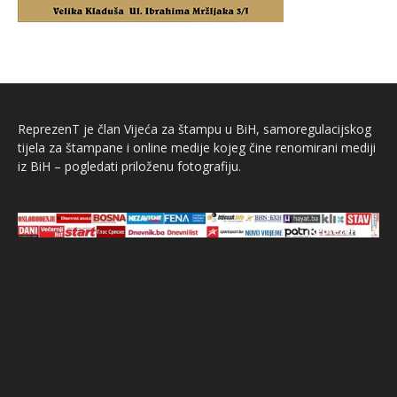
ReprezenT je član Vijeća za štampu u BiH, samoregulacijskog
tijela za štampane i online medije kojeg čine renomirani mediji
iz BiH – pogledati priloženu fotografiju.