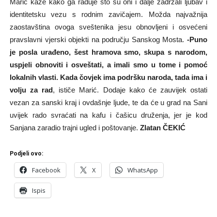
Marić kaže kako ga raduje što su oni i dalje zadržali ljubav i
identitetsku vezu s rodnim zavičajem. Možda najvažnija
zaostavština ovoga sveštenika jesu obnovljeni i osvećeni
pravslavni vjerski objekti na području Sanskog Mosta.
-Puno
je posla urađeno, šest hramova smo, skupa s narodom,
uspjeli obnoviti i osveštati, a imali smo u tome i pomoć
lokalnih vlasti. Kada čovjek ima podršku naroda, tada ima i
volju za rad
, ističe Marić. Dodaje kako će zauvijek ostati
vezan za sanski kraj i ovdašnje ljude, te da će u grad na Sani
uvijek rado svraćati na kafu i čašicu druženja, jer je kod
Sanjana zaradio trajni ugled i poštovanje.
Zlatan ČEKIĆ
Podjeli ovo:
Facebook
X
WhatsApp
Ispis