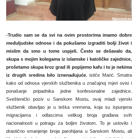
-Trudio sam se da svi na ovim prostorima imamo dobre
međuljudske odnose i da pokušamo izgraditi bolji život i
mislim da smo u tome uspjeli. Često se dešavalo da,
skupa s mojim kolegama iz islamske i katoličke zajednice,
prošetamo skupa kroz grad ili popijemo kafu i to je nekima
iz drugih sredina bilo iznenađujuće
, ističe Marić. Smatra
kako od odnosa vjerskih službenika u značajnoj mjeri ovisi i
ponašanje pripadnika jedne konfesionalne zajednice.
Sveštenički poziv u Sanskom Mostu, ovaj mladi vjerski
službenik obavljao je u teška vremena, koja su ispunjena
migracijama i odlascima velikog broja građana svih
nacionalnosti u potragu za boljim životom. To je uslovilo i
drastično smanjenje broja parohijana u Sanskom Mostu, ali