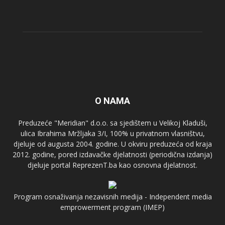
O NAMA
Preduzeće "Meridian" d.o.o. sa sjedištem u Velikoj Kladuši,
ulica Ibrahima Mržljaka 3/I, 100% u privatnom vlasništvu,
djeluje od augusta 2004. godine. U okviru preduzeća od kraja
2012. godine, pored izdavačke djelatnosti (periodična izdanja)
djeluje portal ReprezenT.ba kao osnovna djelatnost.
Program osnaživanja nezavisnih medija - Independent media
emprowerment program (IMEP)