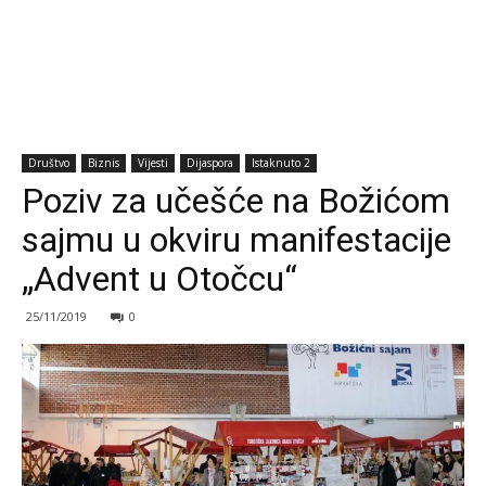
Društvo
Biznis
Vijesti
Dijaspora
Istaknuto 2
Poziv za učešće na Božićom
sajmu u okviru manifestacije
„Advent u Otočcu“
25/11/2019
0