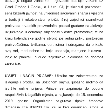
očuvanju bogate zanatske i trgovačke tradicije vezane uz
Grad Otočac i Gacku, a i šire. Cilj je skrenuti pozornost i
senzibilizirati javnost na vrijednost sačuvanih znanja i vještina
u tradiciji i rukotvorstvu; približiti široj zajednici raznolikost
proizvoda hrvatskih proizvođača; poticati građane na aktivnije
uključivanje u očuvanje vrijednosti vlastite proizvodnje; te na
kraju kalendarske godine stvoriti još jednu priliku postojećim
proizvođačima, tvrtkama, obrtnicima i udrugama da prikažu
svoj rad, međusobno se bolje upoznaju, razmjene iskustva i
ideje te planiraju buduće zajedničke aktivnosti na dobrobit
zajednice.
UVJETI I NAČIN PRIJAVE:
Ukoliko ste zainteresirani za
izlaganje i prodaju na Božićnom sajmu, ljubazno molimo da
izvršite online prijavu. Prijave se zaprimaju do popune
raspoloživih izlagačkih mjesta, a najkasnije do 15. decembra
2019. godine. Organizator osigurava tipske štandove
dimenzija cca 80×200 cm, čiji je broj ograničen, stoga je