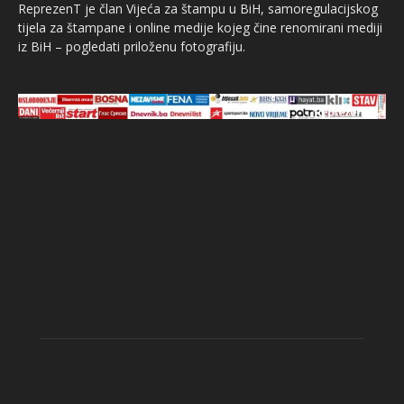
ReprezenT je član Vijeća za štampu u BiH, samoregulacijskog
tijela za štampane i online medije kojeg čine renomirani mediji
iz BiH – pogledati priloženu fotografiju.