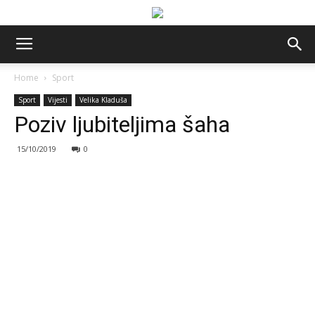
Home
Sport
Sport
Vijesti
Velika Kladuša
Poziv ljubiteljima šaha
15/10/2019
0