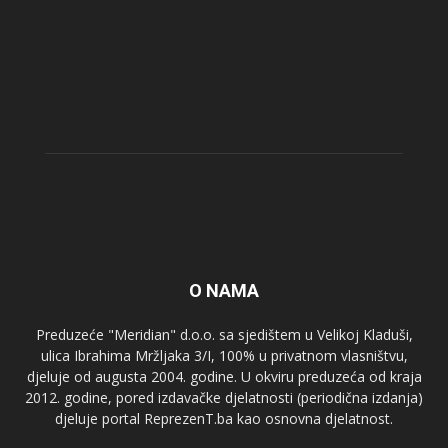
O NAMA
Preduzeće "Meridian" d.o.o. sa sjedištem u Velikoj Kladuši,
ulica Ibrahima Mržljaka 3/I, 100% u privatnom vlasništvu,
djeluje od augusta 2004. godine. U okviru preduzeća od kraja
2012. godine, pored izdavačke djelatnosti (periodična izdanja)
djeluje portal ReprezenT.ba kao osnovna djelatnost.