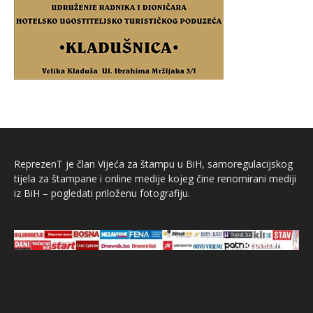
ReprezenT je član Vijeća za štampu u BiH, samoregulacijskog
tijela za štampane i online medije kojeg čine renomirani mediji
iz BiH – pogledati priloženu fotografiju.