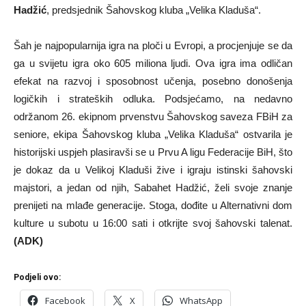
Hadžić
, predsjednik Šahovskog kluba „Velika Kladuša“.
Šah je najpopularnija igra na ploči u Evropi, a procjenjuje se da
ga u svijetu igra oko 605 miliona ljudi. Ova igra ima odličan
efekat na razvoj i sposobnost učenja, posebno donošenja
logičkih i strateških odluka. Podsjećamo, na nedavno
održanom 26. ekipnom prvenstvu Šahovskog saveza FBiH za
seniore, ekipa Šahovskog kluba „Velika Kladuša“ ostvarila je
historijski uspjeh plasiravši se u Prvu A ligu Federacije BiH, što
je dokaz da u Velikoj Kladuši žive i igraju istinski šahovski
majstori, a jedan od njih, Sabahet Hadžić, želi svoje znanje
prenijeti na mlađe generacije. Stoga, dođite u Alternativni dom
kulture u subotu u 16:00 sati i otkrijte svoj šahovski talenat.
(ADK)
Podjeli ovo:
Facebook
X
WhatsApp