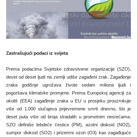
Zastrašujući podaci iz svijeta
Prema podacima Svjetske zdravstvene organizacije (SZO),
devet od deset ljudi na zemlji udiše zagađeni zrak. Zagađenje
zraka godišnje ugrožava živote sedam miliona ljudi i
pogoršava klimatske promjene. Prema Europskoj agenciji za
okoliš (EEA) zagađenje zraka u EU u prosjeku prouzrokuje
više od 1.000 slučajeva prijevremene smrti dnevno, što je
deset puta više od broja stradalih u prometnim nesrećama.
SZO definiše lebdeće čestice (PM), azotni dioksid (NO2),
sumpor dioksid (SO2) i prizemni ozon (O3) kao zagađujuće