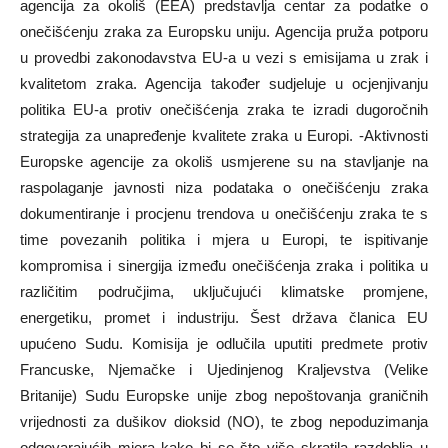
agencija za okoliš (EEA) predstavlja centar za podatke o
onečišćenju zraka za Europsku uniju. Agencija pruža potporu
u provedbi zakonodavstva EU-a u vezi s emisijama u zrak i
kvalitetom zraka. Agencija također sudjeluje u ocjenjivanju
politika EU-a protiv onečišćenja zraka te izradi dugoročnih
strategija za unapređenje kvalitete zraka u Europi. -Aktivnosti
Europske agencije za okoliš usmjerene su na stavljanje na
raspolaganje javnosti niza podataka o onečišćenju zraka
dokumentiranje i procjenu trendova u onečišćenju zraka te s
time povezanih politika i mjera u Europi, te ispitivanje
kompromisa i sinergija između onečišćenja zraka i politika u
različitim područjima, uključujući klimatske promjene,
energetiku, promet i industriju. Šest država članica EU
upućeno Sudu. Komisija je odlučila uputiti predmete protiv
Francuske, Njemačke i Ujedinjenog Kraljevstva (Velike
Britanije) Sudu Europske unije zbog nepoštovanja graničnih
vrijednosti za dušikov dioksid (NO), te zbog nepoduzimanja
odgovarajućih mjera kako bi se što više skratila razdoblja u