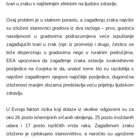
tvari u zraku s najštetnijim efektom na ljudsko zdravlje.
Ovaj problem je u stalnom porastu, a zagađenju zraka najviše
su izloženi stanovnici gradova iz dva razloga – prvo, gustoća
naseljenosti u gradovima podrazumijeva veće ispuštanje
zagađujućih tvari u zrak (npr. iz prometa) i drugo, čestice se
teže disperziraju u gradovima nego u ruralnim područjima.
EEA upozorava da zagađenje zraka ostavlja svakodnevne
posljedice na čovjeka te da, unatoč tome što su razdoblja s
najvišim zagađenjem njegove najočitije posljedice, dugoročna
izloženost manjim dozama predstavlja veću prijetnju ljudskom
zdravlju.
U Evropi faktori rizika koji dolaze iz okoline odgovorni su za
oko 26 posto ishemijskih srčanih oboljenja, 25 posto moždanih
udara i 17 posto različitih vrsta raka. Zagađenom zraku
izloženo je cjelokupno stanovništvo, a naročito su ugrožene