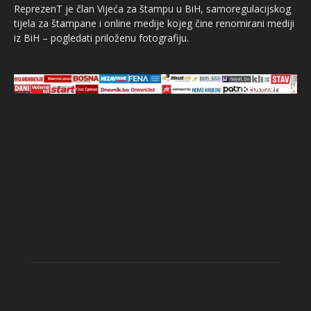
ReprezenT je član Vijeća za štampu u BiH, samoregulacijskog
tijela za štampane i online medije kojeg čine renomirani mediji
iz BiH – pogledati priloženu fotografiju.