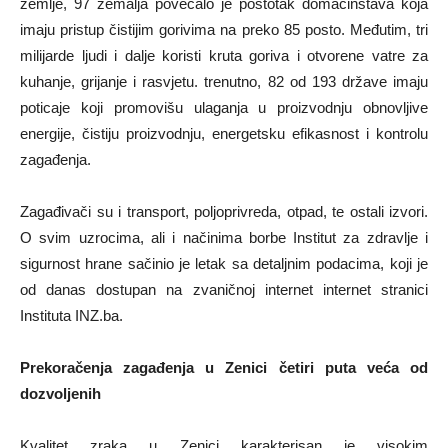
zemlje, 97 zemalja povećalo je postotak domaćinstava koja
imaju pristup čistijim gorivima na preko 85 posto. Međ­utim, tri
milijarde ljudi i dalje koristi kruta goriva i otvorene vatre za
kuhanje, grijanje i rasvjetu. trenutno, 82 od 193 države imaju
poticaje koji promovišu ulaganja u proizvodnju obnovljive
energije, čistiju proizvodnju, energetsku efikasnost i kontrolu
zaga­đenja.
Zagađivači su i transport, poljoprivreda, otpad, te ostali izvori.
O svim uzrocima, ali i načinima borbe Institut za zdravlje i
sigurnost hrane sačinio je letak sa detaljnim podacima, koji je
od danas dostupan na zvaničnoj internet internet stranici
Instituta INZ.ba.
Prekoračenja zagađenja u Zenici četiri puta veća od
dozvoljenih
Kvalitet zraka u Zenici karakterisan je visokim