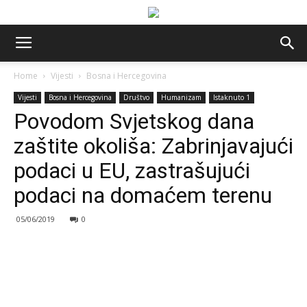
Home
Vijesti
Bosna i Hercegovina
Vijesti
Bosna i Hercegovina
Društvo
Humanizam
Istaknuto 1
Povodom Svjetskog dana
zaštite okoliša: Zabrinjavajući
podaci u EU, zastrašujući
podaci na domaćem terenu
05/06/2019
0