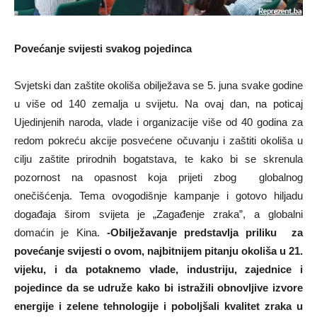
Povećanje svijesti svakog pojedinca
Svjetski dan zaštite okoliša obilježava se 5. juna svake godine
u više od 140 zemalja u svijetu. Na ovaj dan, na poticaj
Ujedinjenih naroda, vlade i organizacije više od 40 godina za
redom pokreću akcije posvećene očuvanju i zaštiti okoliša u
cilju zaštite prirodnih bogatstava, te kako bi se skrenula
pozornost na opasnost koja prijeti zbog globalnog
onečišćenja. Tema ovogodišnje kampanje i gotovo hiljadu
događaja širom svijeta je „Zagađenje zraka”, a globalni
domaćin je Kina.
-Obilježavanje predstavlja priliku za
povećanje svijesti o ovom, najbitnijem pitanju okoliša u 21.
vijeku, i da potaknemo vlade, industriju, zajednice i
pojedince da se udruže kako bi istražili obnovljive izvore
energije i zelene tehnologije i poboljšali kvalitet zraka u