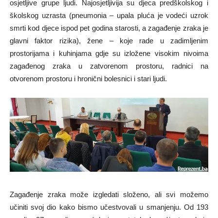
osjetljive grupe ljudi. Najosjetljivija su djeca predškolskog i
školskog uzrasta (pneumonia – upala pluća je vodeći uzrok
smrti kod djece ispod pet godina starosti, a zagađenje zraka je
glavni faktor rizika), žene – koje rade u zadimljenim
prostorijama i kuhinjama gdje su izložene visokim nivoima
zagađenog zraka u zatvorenom prostoru, radnici na
otvorenom prostoru i hronični bolesnici i stari ljudi.
Zagađenje zraka može izgledati složeno, ali svi možemo
učiniti svoj dio kako bismo učestvovali u smanjenju. Od 193