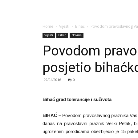
Home
Vijesti
Bihać
Povodom pravoslavnog Vas
Vijesti
Bihać
Novine
Povodom pravos
posjetio bihaćk
29/04/2016
0
Bihać grad tolerancije i suživota
BIHAĆ –
Povodom pravoslavnog praznika Vask
danas na pravoslavni praznik Veliki Petak, 
ugroženim porodicama obezbijedio je 15 paket