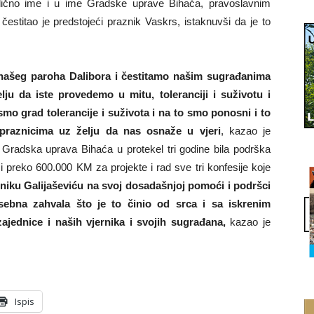
lično ime i u ime Gradske uprave Bihaća, pravoslavnim
čestitao je predstojeći praznik Vaskrs, istaknuvši da je to
 našeg paroha Dalibora i čestitamo našim sugrađanima
lju da iste provedemo u mitu, toleranciji i suživotu i
o grad tolerancije i suživota i na to smo ponosni i to
raznicima uz želju da nas osnaže u vjeri
, kazao je
e Gradska uprava Bihaća u protekel tri godine bila podrška
 preko 600.000 KM za projekte i rad sve tri konfesije koje
niku Galijaševiću na svoj dosadašnjoj pomoći i podršci
ebna zahvala što je to činio od srca i sa iskrenim
jednice i naših vjernika i svojih sugrađana,
kazao je
Ispis