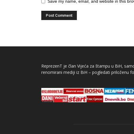
Save my name, email, and website in this bro
ReprezenT je član Vijeća za štampu u BiH, samor
renomirani mediji iz BiH – pogledati priloženu fo