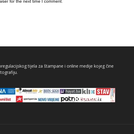
wser for the next time I comment.
egulacijskog tijela za štampane i online medije kojeg čine
tografiju.