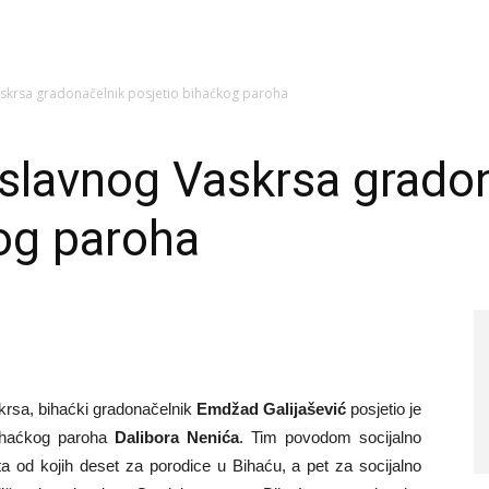
krsa gradonačelnik posjetio bihaćkog paroha
lavnog Vaskrsa gradon
og paroha
rsa, bihaćki gradonačelnik
Emdžad Galijašević
posjetio je
bihaćkog paroha
Dalibora Nenića
. Tim povodom socijalno
a od kojih deset za porodice u Bihaću, a pet za socijalno