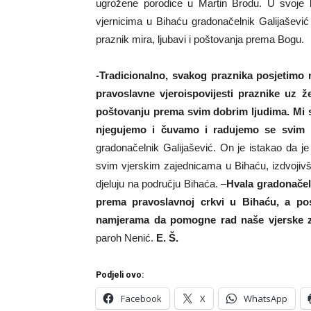
ugrožene porodice u Martin Brodu. U svoje 
vjernicima u Bihaću gradonačelnik Galijašević 
praznik mira, ljubavi i poštovanja prema Bogu.
-Tradicionalno, svakog praznika posjetimo
pravoslavne vjeroispovijesti praznike uz že
poštovanju prema svim dobrim ljudima. Mi sm
njegujemo i čuvamo i radujemo se svim p
gradonačelnik Galijašević. On je istakao da j
svim vjerskim zajednicama u Bihaću, izdvojivši
djeluju na području Bihaća. –
Hvala gradonačel
prema pravoslavnoj crkvi u Bihaću, a pos
namjerama da pomogne rad naše vjerske za
paroh Nenić.
E. Š.
Podjeli ovo:
Facebook
X
WhatsApp