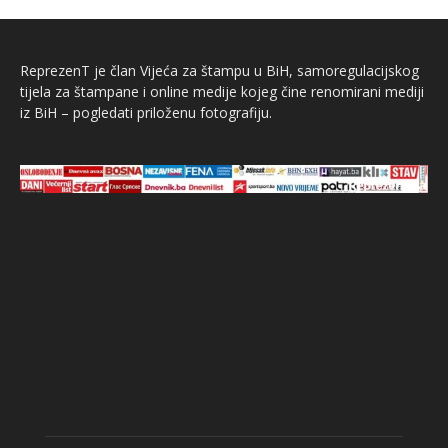
ReprezenT je član Vijeća za štampu u BiH, samoregulacijskog
tijela za štampane i online medije kojeg čine renomirani mediji
iz BiH – pogledati priloženu fotografiju.