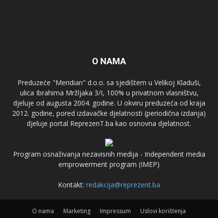
O NAMA
Preduzeće "Meridian" d.o.o. sa sjedištem u Velikoj Kladuši,
ulica Ibrahima Mržljaka 3/I, 100% u privatnom vlasništvu,
djeluje od augusta 2004. godine. U okviru preduzeća od kraja
2012. godine, pored izdavačke djelatnosti (periodična izdanja)
djeluje portal ReprezenT.ba kao osnovna djelatnost.
Program osnaživanja nezavisnih medija - Independent media
emprowerment program (IMEP)
Kontakt:
redakcija@reprezent.ba
O nama
Marketing
Impressum
Uslovi korištenja