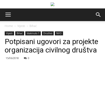
Home
Vijesti
Bihać
Vijesti
Bihać
Istaknuto 1
Društvo
NVO
Potpisani ugovori za projekte
organizacija civilnog društva
15/06/2018
0