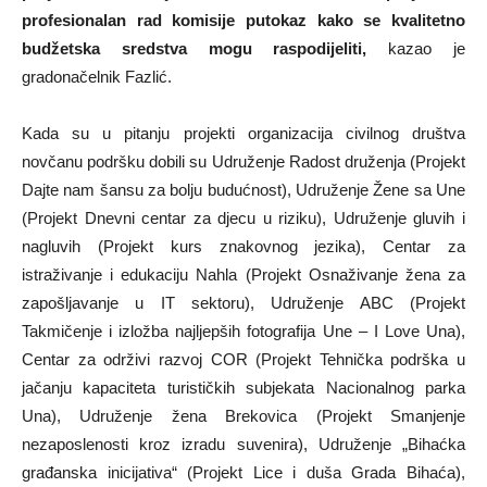
profesionalan rad komisije putokaz kako se kvalitetno
budžetska sredstva mogu raspodijeliti,
kazao je
gradonačelnik Fazlić.
Kada su u pitanju projekti organizacija civilnog društva
novčanu podršku dobili su Udruženje Radost druženja (Projekt
Dajte nam šansu za bolju budućnost), Udruženje Žene sa Une
(Projekt Dnevni centar za djecu u riziku), Udruženje gluvih i
nagluvih (Projekt kurs znakovnog jezika), Centar za
istraživanje i edukaciju Nahla (Projekt Osnaživanje žena za
zapošljavanje u IT sektoru), Udruženje ABC (Projekt
Takmičenje i izložba najljepših fotografija Une – I Love Una),
Centar za održivi razvoj COR (Projekt Tehnička podrška u
jačanju kapaciteta turističkih subjekata Nacionalnog parka
Una), Udruženje žena Brekovica (Projekt Smanjenje
nezaposlenosti kroz izradu suvenira), Udruženje „Bihaćka
građanska inicijativa“ (Projekt Lice i duša Grada Bihaća),