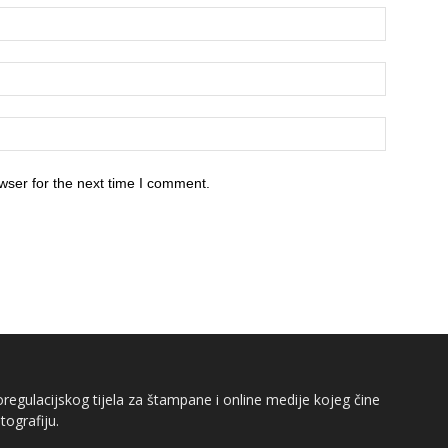
wser for the next time I comment.
egulacijskog tijela za štampane i online medije kojeg čine
tografiju.