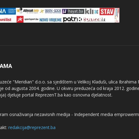
NAMA
uzeće "Meridian" d.o.o. sa sjedištem u Velikoj Kladuši, ulica Ibrahima
uje od augusta 2004. godine. U okviru preduzeća od kraja 2012. godine
nja) djeluje portal ReprezenT.ba kao osnovna djelatnost.
ram osnaživanja nezavisnih medija - Independent media emprowerm
akt:
redakcija@reprezent.ba