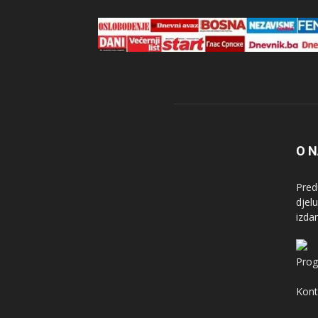
O 
Pred
djel
izda
Prog
Kont