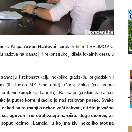
anska Krupa
Armin Halitović
i direktor firme I-SELIMOVIĆ
 radova na sanaciji i rekonstrukciji dijela lokalnih cesta u
naciju i rekonstrukciju nekoliko gradskih, prigradskih i
um (II dionica MZ Stari grad), Gornji Zalug (put prema
(stambeni kompleks Lamele), Bećkane (priključak na put
kcija putne komunikacije je naš redovan posao. Svake
ekad su to manji a nekad veći zahvati, ali što je važno
anas ugovorili ne obuhvataju naročito duge dionice, ali
, poput recimo „Lamela“ u kojima živi nekoliko stotina