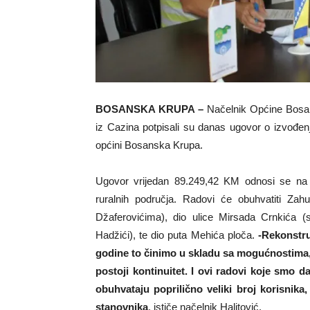
BOSANSKA KRUPA –
Načelnik Općine Bos
iz Cazina potpisali su danas ugovor o izvođenju
općini Bosanska Krupa.
Ugovor vrijedan 89.249,42 KM odnosi se na sa
ruralnih područja. Radovi će obuhvatiti Zah
Džaferovićima), dio ulice Mirsada Crnkića 
Hadžići), te dio puta Mehića ploča.
-Rekonstru
godine to činimo u skladu sa mogućnostima, n
postoji kontinuitet. I ovi radovi koje smo d
obuhvataju poprilično veliki broj korisnika
stanovnika
, ističe načelnik Halitović.