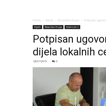
Home
Vijesti
Bosanska Krupa
Potpisan ugovor z
Vijesti
Bosanska Krupa
Istaknuto 2
Potpisan ugovor 
dijela lokalnih c
08/07/2019
0