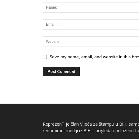
Save my name, email, and website in this bro
ReprezenT je član Vijeća za štampu u BiH, samor
renomirani mediji iz BiH – pogledati priloženu fo