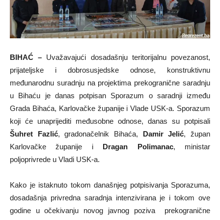
BIHAĆ –
Uvažavajući dosadašnju teritorijalnu povezanost,
prijateljske i dobrosusjedske odnose, konstruktivnu
međunarodnu suradnju na projektima prekogranične saradnju
u Bihaću je danas potpisan Sporazum o saradnji između
Grada Bihaća, Karlovačke županije i Vlade USK-a. Sporazum
koji će unaprijediti međusobne odnose, danas su potpisali
Šuhret Fazlić
, gradonačelnik Bihaća,
Damir Jelić
, župan
Karlovačke županije i
Dragan Polimanac
, ministar
poljoprivrede u Vladi USK-a.
Kako je istaknuto tokom današnjeg potpisivanja Sporazuma,
dosadašnja privredna saradnja intenzivirana je i tokom ove
godine u očekivanju novog javnog poziva prekogranične