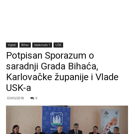
Vijesti
Bihać
Istaknuto 1
USK
Potpisan Sporazum o
saradnji Grada Bihaća,
Karlovačke županije i Vlade
USK-a
03/05/2018
0