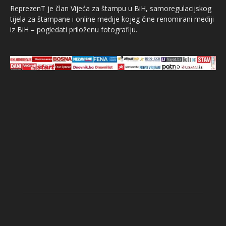
ReprezenT je član Vijeća za štampu u BiH, samoregulacijskog
tijela za štampane i online medije kojeg čine renomirani mediji
iz BiH – pogledati priloženu fotografiju.