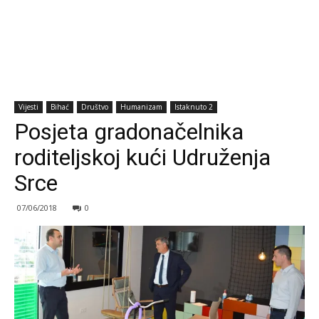
Vijesti
Bihać
Društvo
Humanizam
Istaknuto 2
Posjeta gradonačelnika
roditeljskoj kući Udruženja
Srce
07/06/2018
0