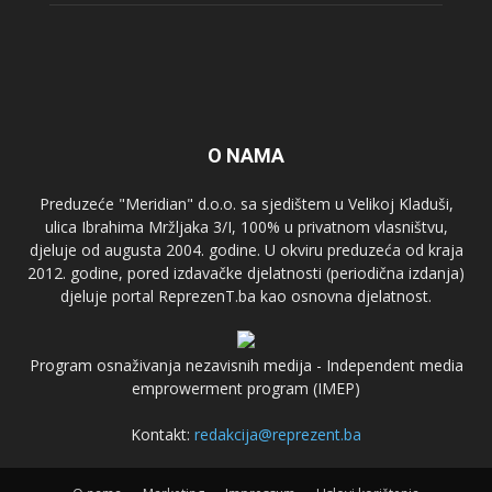
O NAMA
Preduzeće "Meridian" d.o.o. sa sjedištem u Velikoj Kladuši,
ulica Ibrahima Mržljaka 3/I, 100% u privatnom vlasništvu,
djeluje od augusta 2004. godine. U okviru preduzeća od kraja
2012. godine, pored izdavačke djelatnosti (periodična izdanja)
djeluje portal ReprezenT.ba kao osnovna djelatnost.
Program osnaživanja nezavisnih medija - Independent media
emprowerment program (IMEP)
Kontakt:
redakcija@reprezent.ba