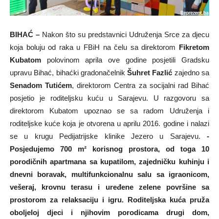
BIHAĆ –
Nakon što su predstavnici Udruženja Srce za djecu
koja boluju od raka u FBiH na čelu sa direktorom
Fikretom
Kubatom
polovinom aprila ove godine posjetili Gradsku
upravu Bihać, bihaćki gradonačelnik
Šuhret Fazlić
zajedno sa
Senadom Tutićem
, direktorom Centra za socijalni rad Bihać
posjetio je roditeljsku kuću u Sarajevu. U razgovoru sa
direktorom Kubatom upoznao se sa radom Udruženja i
roditeljske kuće koja je otvorena u aprilu 2016. godine i nalazi
se u krugu Pedijatrijske klinike Jezero u Sarajevu.
-
Posjedujemo 700 m² korisnog prostora, od toga 10
porodičnih apartmana sa kupatilom, zajedničku kuhinju i
dnevni boravak, multifunkcionalnu salu sa igraonicom,
vešeraj, krovnu terasu i uređene zelene površine sa
prostorom za relaksaciju i igru. Roditeljska kuća pruža
oboljeloj djeci i njihovim porodicama drugi dom,