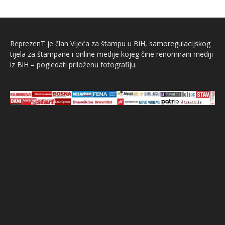
ReprezenT je član Vijeća za štampu u BiH, samoregulacijskog
tijela za štampane i online medije kojeg čine renomirani mediji
iz BiH – pogledati priloženu fotografiju.