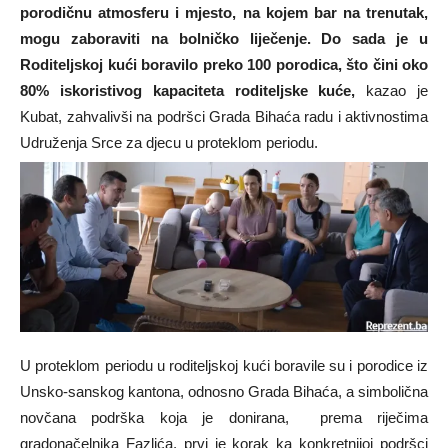
porodičnu atmosferu i mjesto, na kojem bar na trenutak,
mogu zaboraviti na bolničko liječenje. Do sada je u
Roditeljskoj kući boravilo preko 100 porodica, što čini oko
80% iskoristivog kapaciteta roditeljske kuće,
kazao je
Kubat, zahvalivši na podršci Grada Bihaća radu i aktivnostima
Udruženja Srce za djecu u proteklom periodu.
U proteklom periodu u roditeljskoj kući boravile su i porodice iz
Unsko-sanskog kantona, odnosno Grada Bihaća, a simbolična
novčana podrška koja je donirana, prema riječima
gradonačelnika Fazlića, prvi je korak ka konkretnijoj podršci