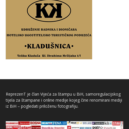
ReprezenT je član Vijeća za štampu u BiH, samoregulacijskog
tijela za štampane i online medije kojeg čine renomirani mediji
iz BiH – pogledati priloženu fotografiju.