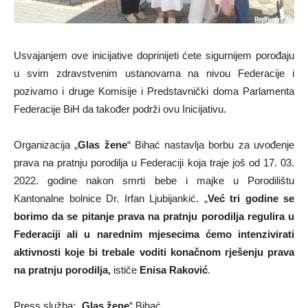
Usvajanjem ove inicijative doprinijeti ćete sigurnijem porođaju
u svim zdravstvenim ustanovama na nivou Federacije i
pozivamo i druge Komisije i Predstavnički doma Parlamenta
Federacije BiH da također podrži ovu Inicijativu.
Organizacija „
Glas žene
“ Bihać nastavlja borbu za uvođenje
prava na pratnju porodilja u Federaciji koja traje još od 17. 03.
2022. godine nakon smrti bebe i majke u Porodilištu
Kantonalne bolnice Dr. Irfan Ljubijankić. „
Već tri godine se
borimo da se pitanje prava na pratnju porodilja regulira u
Federaciji ali u narednim mjesecima ćemo intenzivirati
aktivnosti koje bi trebale voditi konačnom rješenju prava
na pratnju porodilja,
ističe
Enisa Raković
.
Press služba: „
Glas žene
“ Bihać