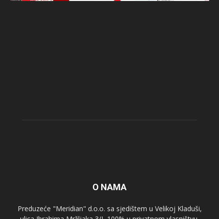
O NAMA
Preduzeće "Meridian" d.o.o. sa sjedištem u Velikoj Kladuši,
ulica Ibrahima Mržljaka 3/I, 100% u privatnom vlasništvu,