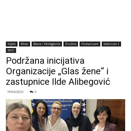
Vijesti
Bihać
Bosna i Hercegovina
Društvo
Humanizam
Istaknuto 2
NVO
Podržana inicijativa
Organizacije „Glas žene“ i
zastupnice Ilde Alibegović
19/06/2025
0