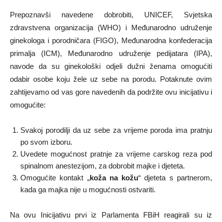
Prepoznavši navedene dobrobiti, UNICEF, Svjetska
zdravstvena organizacija (WHO) i Međunarodno udruženje
ginekologa i porodničara (FIGO), Međunarodna konfederacija
primalja (ICM), Međunarodno udruženje pedijatara (IPA),
navode da su ginekološki odjeli dužni ženama omogućiti
odabir osobe koju žele uz sebe na porodu. Potaknute ovim
zahtijevamo od vas gore navedenih da podržite ovu inicijativu i
omogućite:
Svakoj porodilji da uz sebe za vrijeme poroda ima pratnju
po svom izboru.
Uvedete mogućnost pratnje za vrijeme carskog reza pod
spinalnom anestezijom, za dobrobit majke i djeteta.
Omogućite kontakt „
koža na kožu
“ djeteta s partnerom,
kada ga majka nije u mogućnosti ostvariti.
Na ovu Inicijativu prvi iz Parlamenta FBiH reagirali su iz