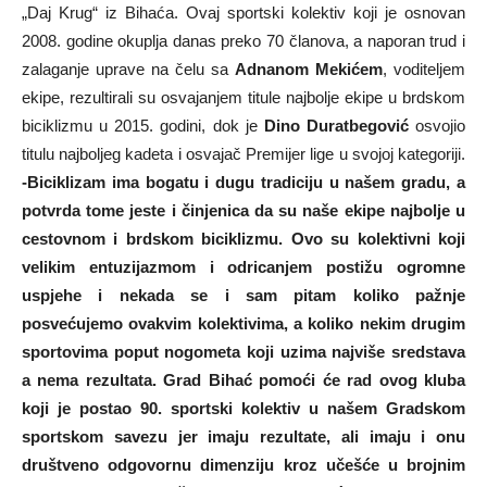
„Daj Krug“ iz Bihaća. Ovaj sportski kolektiv koji je osnovan
2008. godine okuplja danas preko 70 članova, a naporan trud i
zalaganje uprave na čelu sa
Adnanom Mekićem
, voditeljem
ekipe, rezultirali su osvajanjem titule najbolje ekipe u brdskom
biciklizmu u 2015. godini, dok je
Dino Duratbegović
osvojio
titulu najboljeg kadeta i osvajač Premijer lige u svojoj kategoriji.
-Biciklizam ima bogatu i dugu tradiciju u našem gradu, a
potvrda tome jeste i činjenica da su naše ekipe najbolje u
cestovnom i brdskom biciklizmu. Ovo su kolektivni koji
velikim entuzijazmom i odricanjem postižu ogromne
uspjehe i nekada se i sam pitam koliko pažnje
posvećujemo ovakvim kolektivima, a koliko nekim drugim
sportovima poput nogometa koji uzima najviše sredstava
a nema rezultata. Grad Bihać pomoći će rad ovog kluba
koji je postao 90. sportski kolektiv u našem Gradskom
sportskom savezu jer imaju rezultate, ali imaju i onu
društveno odgovornu dimenziju kroz učešće u brojnim