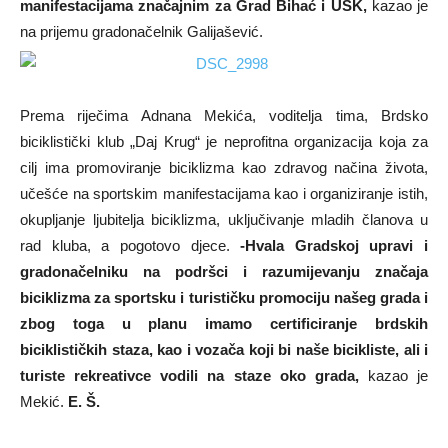
manifestacijama značajnim za Grad Bihać i USK,
kazao je
na prijemu gradonačelnik Galijašević.
Prema riječima Adnana Mekića, voditelja tima, Brdsko
biciklistički klub „Daj Krug“ je neprofitna organizacija koja za
cilj ima promoviranje biciklizma kao zdravog načina života,
učešće na sportskim manifestacijama kao i organiziranje istih,
okupljanje ljubitelja biciklizma, uključivanje mladih članova u
rad kluba, a pogotovo djece.
-Hvala Gradskoj upravi i
gradonačelniku na podršci i razumijevanju značaja
biciklizma za sportsku i turističku promociju našeg grada i
zbog toga u planu imamo certificiranje brdskih
biciklističkih staza, kao i vozača koji bi naše bicikliste, ali i
turiste rekreativce vodili na staze oko grada,
kazao je
Mekić.
E. Š.