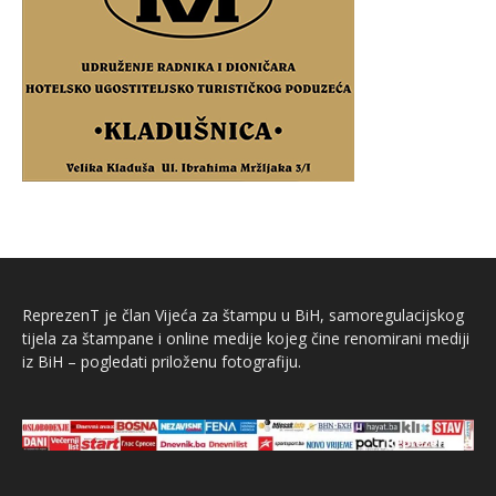
ReprezenT je član Vijeća za štampu u BiH, samoregulacijskog
tijela za štampane i online medije kojeg čine renomirani mediji
iz BiH – pogledati priloženu fotografiju.