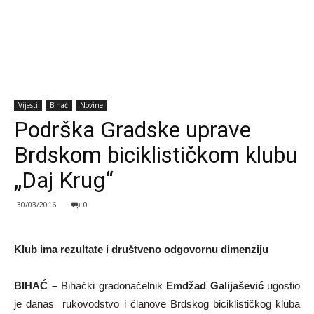
Vijesti
Bihać
Novine
Podrška Gradske uprave
Brdskom biciklističkom klubu
„Daj Krug“
30/03/2016
0
Klub ima rezultate i društveno odgovornu dimenziju
BIHAĆ –
Bihaćki gradonačelnik
Emdžad Galijašević
ugostio
je danas rukovodstvo i članove Brdskog biciklističkog kluba