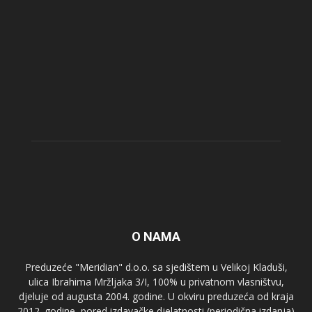
O NAMA
Preduzeće "Meridian" d.o.o. sa sjedištem u Velikoj Kladuši,
ulica Ibrahima Mržljaka 3/I, 100% u privatnom vlasništvu,
djeluje od augusta 2004. godine. U okviru preduzeća od kraja
2012. godine, pored izdavačke djelatnosti (periodična izdanja)