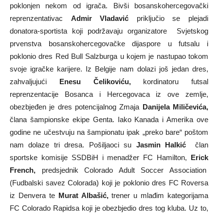
poklonjen nekom od igrača. Bivši bosanskohercegovački
reprenzentativac
Admir Vladavić
priključio se plejadi
donatora-sportista koji podržavaju organizatore Svjetskog
prvenstva bosanskohercegovačke dijaspore u futsalu i
poklonio dres Red Bull Salzburga u kojem je nastupao tokom
svoje igračke karijere. Iz Belgije nam dolazi još jedan dres,
zahvaljujući
Enesu
Č
elikovi
ć
u,
kordinatoru futsal
reprenzentacije Bosanca i Hercegovaca iz ove zemlje,
obezbjeđen je dres potencijalnog Zmaja
Danijela Mili
č
evi
ć
a,
člana šampionske ekipe Genta. Iako Kanada i Amerika ove
godine ne učestvuju na šampionatu ipak „preko bare“ poštom
nam dolaze tri dresa. Pošiljaoci su
Jasmin Halkić
član
sportske komisije SSDBiH i menadžer FC Hamilton,
Erick
French,
predsjednik Colorado Adult Soccer Association
(Fudbalski savez Colorada) koji je poklonio dres FC Roversa
iz Denvera te
Murat Alba
š
i
ć,
trener u mlađim kategorijama
FC Colorado Rapidsa koji je obezbjedio dres tog kluba. Uz to,