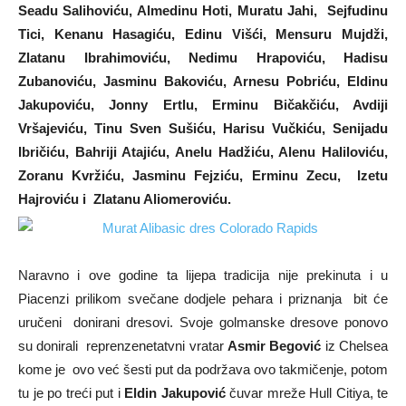
Seadu Salihoviću, Almedinu Hoti, Muratu Jahi, Sejfudinu
Tici, Kenanu Hasagiću, Edinu Višći, Mensuru Mujdži,
Zlatanu Ibrahimoviću, Nedimu Hrapoviću, Hadisu
Zubanoviću, Jasminu Bakoviću, Arnesu Pobriću, Eldinu
Jakupoviću, Jonny Ertlu, Erminu Bičakčiću, Avdiji
Vršajeviću, Tinu Sven Sušiću, Harisu Vučkiću, Senijadu
Ibričiću, Bahriji Atajiću, Anelu Hadžiću, Alenu Haliloviću,
Zoranu Kvržiću, Jasminu Fejziću, Erminu Zecu,
Izetu
Hajroviću i Zlatanu Aliomeroviću.
Naravno i ove godine ta lijepa tradicija nije prekinuta i u
Piacenzi prilikom svečane dodjele pehara i priznanja bit će
uručeni donirani dresovi. Svoje golmanske dresove ponovo
su donirali reprenzenetatvni vratar
Asmir Begović
iz Chelsea
kome je ovo već šesti put da podržava ovo takmičenje, potom
tu je po treći put i
Eldin Jakupović
čuvar mreže Hull Citiya, te