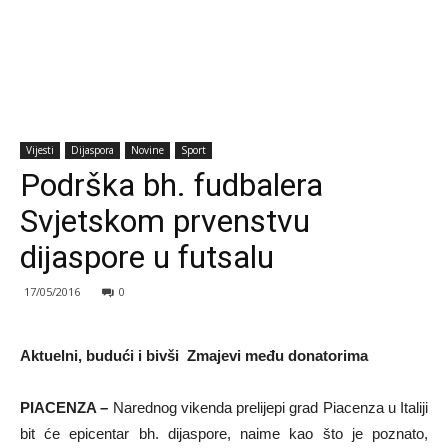
Vijesti
Dijaspora
Novine
Sport
Podrška bh. fudbalera
Svjetskom prvenstvu
dijaspore u futsalu
17/05/2016
0
Aktuelni, budući i bivši Zmajevi među donatorima
PIACENZA –
Narednog vikenda prelijepi grad Piacenza u Italiji
bit će epicentar bh. dijaspore, naime kao što je poznato,