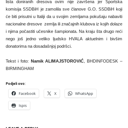
lista doniranih dresova ovim nije završena jer Sportska
komisija SSDBiH je zamolila sve članove G.O. SSDBiH koji
će biti prisutni u Italiji da u svojim zemljama pokušaju nabaviti
nacionalne dresove zemlja ili značajnih klubova iz kojih dolaze
i njima počastiti učesnike šampionata. Na kraju šta drugo reći
nego još jedno veliko ljudsko HVALA aktuelnim i bivšim
donatorima na dosadašnjoj podršci.
Tekst i foto:
Namik ALIMAJSTOROVIĆ
, BHDINFODESK –
BIRMINGHAM
Podjeli ovo:
Facebook
X
WhatsApp
Ispis