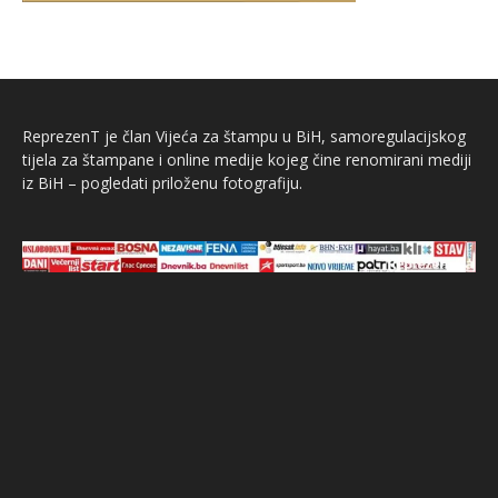
ReprezenT je član Vijeća za štampu u BiH, samoregulacijskog
tijela za štampane i online medije kojeg čine renomirani mediji
iz BiH – pogledati priloženu fotografiju.