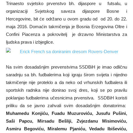
Trinaesto svjetsko prvenstvo bh. dijaspore u futsalu, u
organizaciji Svjetskog saveza dijaspore Bosne i
Hercegovine, bit će održano u ovom gradu od od 20. do 22.
maja 2016. Domaćin takmičenja je Bosnia Erzegovina Oltre i
Confini Piacenza a pokrovitelj je drzavno Ministarstva za
ljudska prava i izbjeglice.
Na svim dosadašnjim prevenstvima SSDBiH je imao odličnu
saradnju sa bh. fudbalerima koji igraju širom svijeta i nijedno
takmičenje nije proteklo a da neko od vrhunskih fudbalera ili
sportskih radnika nije donirao svoj dres, koji se po pravilu
poklanjao fudbalerima učesnicima prvenstva. SSDBiH koristi
priliku da se javno zahvali svim dosadašnjim donatorima:
Muhamedu Konjiću, Fuadu Muzuroviću, Jusufu Pušini,
Saši Papcu, Mirsadu Bešliji, Zvjezdanu Misimoviću,
Asmiru Begoviću, Miralemu Pjaniću, Vedadu Ibiševiću,