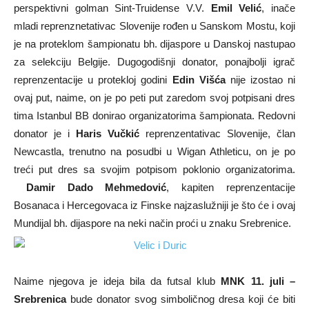
perspektivni golman Sint-Truidense V.V.
Emil Velić
, inače
mladi reprenznetativac Slovenije rođen u Sanskom Mostu, koji
je na proteklom šampionatu bh. dijaspore u Danskoj nastupao
za selekciju Belgije. Dugogodišnji donator, ponajbolji igrač
reprenzentacije u protekloj godini
Edin Višća
nije izostao ni
ovaj put, naime, on je po peti put zaredom svoj potpisani dres
tima Istanbul BB donirao organizatorima šampionata. Redovni
donator je i
Haris Vučkić
reprenzentativac Slovenije, član
Newcastla, trenutno na posudbi u Wigan Athleticu, on je po
treći put dres sa svojim potpisom poklonio organizatorima.
Damir Dado Mehmedović
, kapiten reprenzentacije
Bosanaca i Hercegovaca iz Finske najzaslužniji je što će i ovaj
Mundijal bh. dijaspore na neki način proći u znaku Srebrenice.
Naime njegova je ideja bila da futsal klub
MNK 11. juli –
Srebrenica
bude donator svog simboličnog dresa koji će biti