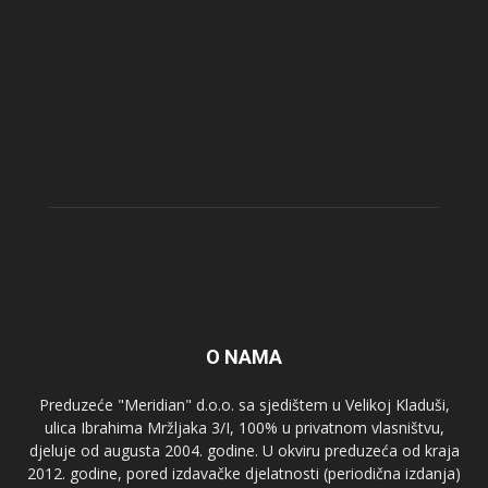
O NAMA
Preduzeće "Meridian" d.o.o. sa sjedištem u Velikoj Kladuši,
ulica Ibrahima Mržljaka 3/I, 100% u privatnom vlasništvu,
djeluje od augusta 2004. godine. U okviru preduzeća od kraja
2012. godine, pored izdavačke djelatnosti (periodična izdanja)