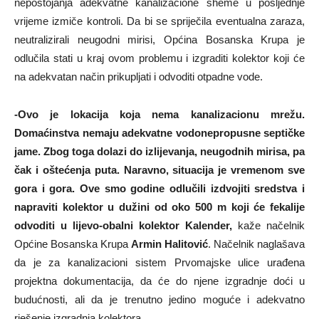
nepostojanja adekvatne kanalizacione sheme u posljednje
vrijeme izmiče kontroli. Da bi se spriječila eventualna zaraza,
neutralizirali neugodni mirisi, Općina Bosanska Krupa je
odlučila stati u kraj ovom problemu i izgraditi kolektor koji će
na adekvatan način prikupljati i odvoditi otpadne vode.
-Ovo je lokacija koja nema kanalizacionu mrežu.
Domaćinstva nemaju adekvatne vodonepropusne septičke
jame. Zbog toga dolazi do izlijevanja, neugodnih mirisa, pa
čak i oštećenja puta. Naravno, situacija je vremenom sve
gora i gora. Ove smo godine odlučili izdvojiti sredstva i
napraviti kolektor u dužini od oko 500 m koji će fekalije
odvoditi u lijevo-obalni kolektor Kalender,
kaže načelnik
Općine Bosanska Krupa
Armin Halitović
. Načelnik naglašava
da je za kanalizacioni sistem Prvomajske ulice urađena
projektna dokumentacija, da će do njene izgradnje doći u
budućnosti, ali da je trenutno jedino moguće i adekvatno
rješenje izgradnja kolektora.