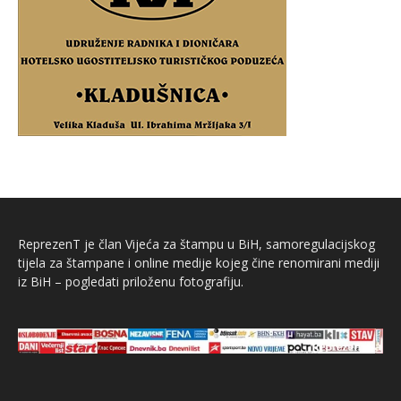
ReprezenT je član Vijeća za štampu u BiH, samoregulacijskog
tijela za štampane i online medije kojeg čine renomirani mediji
iz BiH – pogledati priloženu fotografiju.