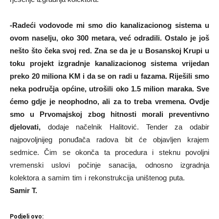
-Radeći vodovode mi smo dio kanalizacionog sistema u
ovom naselju, oko 300 metara, već odradili. Ostalo je još
nešto što čeka svoj red. Zna se da je u Bosanskoj Krupi u
toku projekt izgradnje kanalizacionog sistema vrijedan
preko 20 miliona KM i da se on radi u fazama. Riješili smo
neka područja općine, utrošili oko 1.5 milion maraka. Sve
ćemo gdje je neophodno, ali za to treba vremena. Ovdje
smo u Prvomajskoj zbog hitnosti morali preventivno
djelovati,
dodaje načelnik Halitović. Tender za odabir
najpovoljnijeg ponuđača radova bit će objavljen krajem
sedmice. Čim se okonča ta procedura i steknu povoljni
vremenski uslovi počinje sanacija, odnosno izgradnja
kolektora a samim tim i rekonstrukcija uništenog puta.
Samir T.
Podjeli ovo: