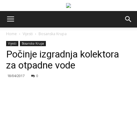
Home
Vijesti
Bosanska Krupa
Vijesti
Bosanska Krupa
Počinje izgradnja kolektora
za otpadne vode
18/04/2017
0