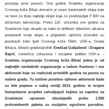
pružanju prve pomoći. Ove godine Gradska organizacija
Crvenog križa Bihać domaćin je osam kantonalnih ekipa koje
se bore za titulu najbolje ekipe koja će predstavljati F BiH na
državnom takmičenju. Preko 110 učesnika ove godine na
Gradskom trgu okupilo se kako bi defileom bihaćkim ulicama
predstavili svoje ekipe, a prigodnim riječima učesnike su
pozdravili čelni ljudi Crvenog križa FBiH, USK-a, Grada
Bihaća, bihaćki gradonačelnik
Emdžad Galijašević
i
Dragana
Bajrić
, ministrica zdravstva i socijalne politike USK-a.
-
Gradska organizacija Crvenog križa Bihać jedna je od
najboljih nevladinih organizacija u našem Kantonu i sve
aktivnosti koje su realizirali proteklih godina na ponos su
našem gradu. Tu ističem posebno njihove aktivnosti kada
su bile poplave u našoj zemlji 2014. godine, te brojne
humanitarne projekte zahvaljujući kojima su zajedno sa
Gradskom upravom obezbijedili preko 1.000
prehrambenih paketa za socijalno ugrožene porodice,