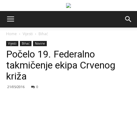
Home
Vijesti
Bihać
Vijesti
Bihać
Novine
Počelo 19. Federalno
takmičenje ekipa Crvenog
križa
21/05/2016
0