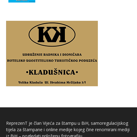
ReprezenT je član Vijeća za štampu u BiH, samoregulacijskog
tijela za štampane i online medije kojeg čine renomirani mediji
iz BiH – pogledati priloženu fotografiju.