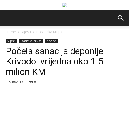
Home
Vijesti
Bosanska Krupa
Vijesti
Bosanska Krupa
Novine
Počela sanacija deponije
Krivodol vrijedna oko 1.5
milion KM
13/10/2016
0