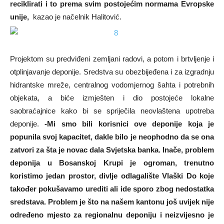
reciklirati i to prema svim postojećim normama Evropske
unije,
kazao je načelnik Halitović.
Projektom su predviđeni zemljani radovi, a potom i brtvljenje i
otplinjavanje deponije. Sredstva su obezbijeđena i za izgradnju
hidrantske mreže, centralnog vodomjernog šahta i potrebnih
objekata, a biće izmješten i dio postojeće lokalne
saobraćajnice kako bi se spriječila neovlaštena upotreba
deponije.
-Mi smo bili korisnici ove deponije koja je
popunila svoj kapacitet, dakle bilo je neophodno da se ona
zatvori za šta je novac dala Svjetska banka. Inače, problem
deponija u Bosanskoj Krupi je ogroman, trenutno
koristimo jedan prostor, divlje odlagalište Vlaški Do koje
također pokušavamo urediti ali ide sporo zbog nedostatka
sredstava. Problem je što na našem kantonu još uvijek nije
određeno mjesto za regionalnu deponiju i neizvijesno je