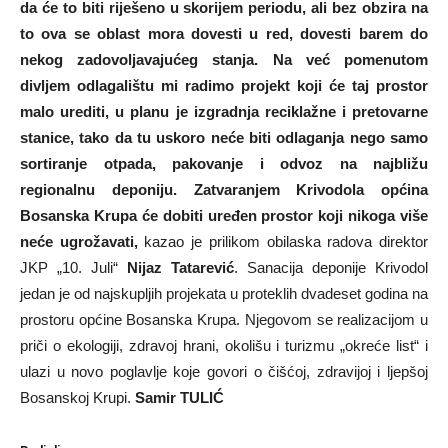
da će to biti riješeno u skorijem periodu, ali bez obzira na
to ova se oblast mora dovesti u red, dovesti barem do
nekog zadovoljavajućeg stanja. Na već pomenutom
divljem odlagalištu mi radimo projekt koji će taj prostor
malo urediti, u planu je izgradnja reciklažne i pretovarne
stanice, tako da tu uskoro neće biti odlaganja nego samo
sortiranje otpada, pakovanje i odvoz na najbližu
regionalnu deponiju. Zatvaranjem Krivodola općina
Bosanska Krupa će dobiti uređen prostor koji nikoga više
neće ugrožavati,
kazao je prilikom obilaska radova direktor
JKP „10. Juli“
Nijaz Tatarević
. Sanacija deponije Krivodol
jedan je od najskupljih projekata u proteklih dvadeset godina na
prostoru općine Bosanska Krupa. Njegovom se realizacijom u
priči o ekologiji, zdravoj hrani, okolišu i turizmu „okreće list“ i
ulazi u novo poglavlje koje govori o čišćoj, zdravijoj i ljepšoj
Bosanskoj Krupi.
Samir TULIĆ