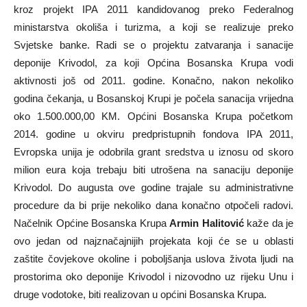
kroz projekt IPA 2011 kandidovanog preko Federalnog
ministarstva okoliša i turizma, a koji se realizuje preko
Svjetske banke. Radi se o projektu zatvaranja i sanacije
deponije Krivodol, za koji Općina Bosanska Krupa vodi
aktivnosti još od 2011. godine. Konačno, nakon nekoliko
godina čekanja, u Bosanskoj Krupi je počela sanacija vrijedna
oko 1.500.000,00 KM. Općini Bosanska Krupa početkom
2014. godine u okviru predpristupnih fondova IPA 2011,
Evropska unija je odobrila grant sredstva u iznosu od skoro
milion eura koja trebaju biti utrošena na sanaciju deponije
Krivodol. Do augusta ove godine trajale su administrativne
procedure da bi prije nekoliko dana konačno otpočeli radovi.
Načelnik Općine Bosanska Krupa
Armin Halitović
kaže da je
ovo jedan od najznačajnijih projekata koji će se u oblasti
zaštite čovjekove okoline i poboljšanja uslova života ljudi na
prostorima oko deponije Krivodol i nizovodno uz rijeku Unu i
druge vodotoke, biti realizovan u općini Bosanska Krupa.