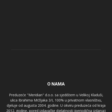
O NAMA
Preduzeće "Meridian" d.o.o. sa sjedištem u Velikoj Kladuši,
ulica Ibrahima Mržljaka 3/I, 100% u privatnom vlasništvu,
djeluje od augusta 2004. godine. U okviru preduzeća od kraja
2012. godine, pored izdavačke djelatnosti (periodična izdanja)