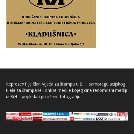
ReprezenT je član Vijeća za štampu u BiH, samoregulacijskog
tijela za štampane i online medije kojeg čine renomirani mediji
iz BiH – pogledati priloženu fotografiju.