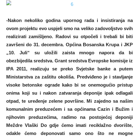
-Nakon nekoliko godina upornog rada i insistiranja na
ovom projektu evo uspjeli smo na veliko zadovoljstvo svih
realizirati zamišljeno. Radovi su otpočeli i trebali bi biti
završeni do 31. decembra. Općina Bosanska Krupa i JKP
„10. Juli“ su uložili zaista mnogo napora da bi
obezbijedila sredstva. Grant sredstva Evropske komisije iz
IPA 2011, realizuju se preko Svjetske banke a putem
Ministarstva za zaštitu okoliša. Predviđeno je i stavljanje
visoke betonske ograde kako bi se onemogućio pristup
onima koji su i nakon zatvaranja deponije ipak odlagali
otpad, te uređenje zelene površine. Mi zajedno sa našim
komunalnim preduzećem i sa općinama Cazin i Bužim i
njihovim preduzećima, radimo na postojećoj deponiji
Meždre Vlaški Do gdje ćemo imati reciklažno dvorište,
odakle ćemo deponovati samo ono što ne mogne