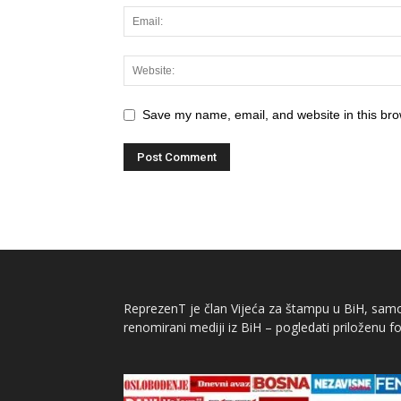
Save my name, email, and website in this bro
ReprezenT je član Vijeća za štampu u BiH, samor
renomirani mediji iz BiH – pogledati priloženu fo