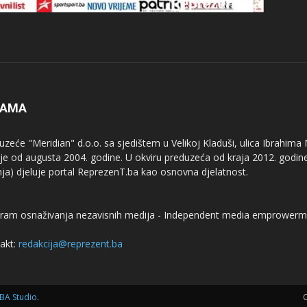
NAMA
uzeće "Meridian" d.o.o. sa sjedištem u Velikoj Kladuši, ulica Ibrahima
uje od augusta 2004. godine. U okviru preduzeća od kraja 2012. godine
nja) djeluje portal ReprezenT.ba kao osnovna djelatnost.
ram osnaživanja nezavisnih medija - Independent media emprowerm
akt:
redakcija@reprezent.ba
BA Studio
.