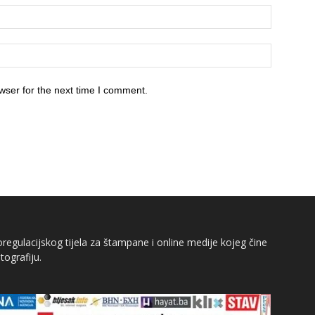
wser for the next time I comment.
egulacijskog tijela za štampane i online medije kojeg čine
tografiju.