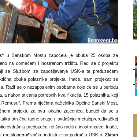
s“ u Sanskom Mostu započela je obuka 25 osoba za
ženo na domaćem i inostranom tržištu. Radi se o projektu
nji sa Službom za zapošljavanje USK-a te preduzećem
tična obuka polaznika projekta. Inače, sam projekat se
 a. Radi se o nezaposlenim osobama koje će se u periodu
a nakon sticanja potrebnih kvalifikacija, 15 polaznika, koji
 u „Remusu“. Prema riječima načelnika Općine Sanski Most,
žnom projektu za ovu lokalnu zajednicu, budući da se u
statka stručne radne snage u ovdašnjoj metaloprerađivačkoj
ustio ovdašnja preduzeća i otišao raditi u inostranstvo. Inače,
ti metaloprerađivačke industrije na području USK-a.
Zlatan