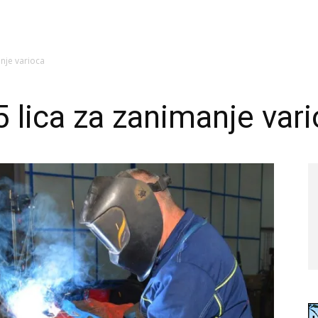
nje varioca
 lica za zanimanje var