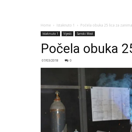
Home
Istaknuto 1
Počela obuka 25 lica za zanima
Istaknuto 1
Vijesti
Sanski Most
Počela obuka 25
07/03/2018
0