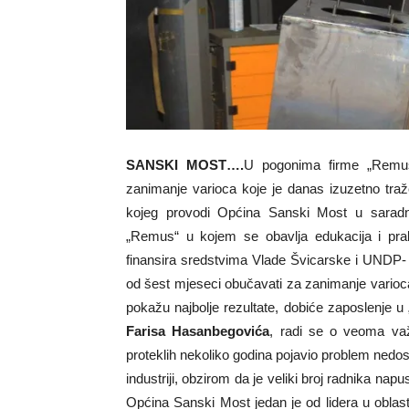
SANSKI MOST….
U pogonima firme „Remu
zanimanje varioca koje je danas izuzetno tra
kojeg provodi Općina Sanski Most u sarad
„Remus“ u kojem se obavlja edukacija i prak
finansira sredstvima Vlade Švicarske i UNDP-
od šest mjeseci obučavati za zanimanje varioca, 
pokažu najbolje rezultate, dobiće zaposlenje
Farisa Hasanbegovića
, radi se o veoma va
proteklih nekoliko godina pojavio problem nedo
industriji, obzirom da je veliki broj radnika nap
Općina Sanski Most jedan je od lidera u oblas