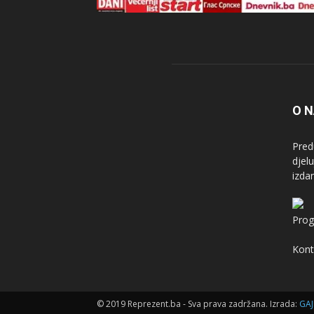
O 
Pred
djel
izda
Prog
Kont
© 2019 Reprezent.ba - Sva prava zadržana. Izrada:
GAJ