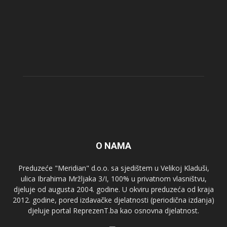
O NAMA
Preduzeće "Meridian" d.o.o. sa sjedištem u Velikoj Kladuši,
ulica Ibrahima Mržljaka 3/I, 100% u privatnom vlasništvu,
djeluje od augusta 2004. godine. U okviru preduzeća od kraja
2012. godine, pored izdavačke djelatnosti (periodična izdanja)
djeluje portal ReprezenT.ba kao osnovna djelatnost.