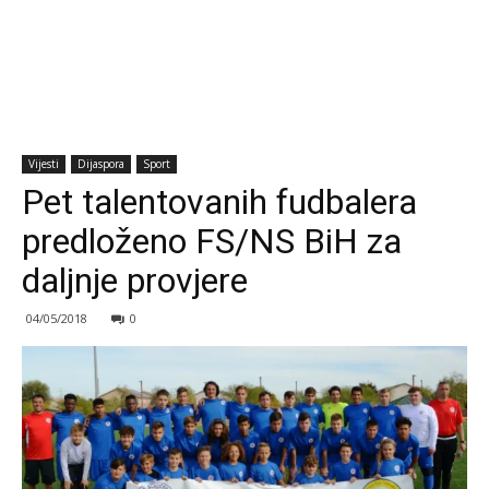
Vijesti
Dijaspora
Sport
Pet talentovanih fudbalera
predloženo FS/NS BiH za
daljnje provjere
04/05/2018
0