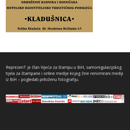
ReprezenT je član Vijeća za štampu u BiH, samoregulacijskog
tijela za štampane i online medije kojeg čine renomirani mediji
iz BiH – pogledati priloženu fotografiju.