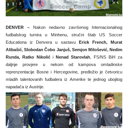
DENVER –
Nakon nedavno završenog Internacionalnog
fudbalskog turnira u Minhenu, stručni štab US Soccer
Educationa iz Denvera u sastavu
Erick French, Murat
Alibašić, Slobodan Čobo Janjuš, Semjon Milošević, Nedim
Runda, Ratko Nikolić
i
Nenad Starovlah
, FS/NS BiH za
daljnje provjere u nekom od kampova omladinske
reprenzentacije Bosne i Hercegovine, predložio je četvoricu
mladih talentovanih fudbalera iz Amerike te jednog ubojitog
napadača iz Austrije.