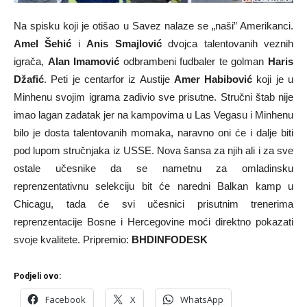
Na spisku koji je otišao u Savez nalaze se „naši” Amerikanci.
Amel Šehić
i
Anis Smajlović
dvojca talentovanih veznih
igrača,
Alan Imamović
odbrambeni fudbaler te golman
Haris
Džafić
. Peti je centarfor iz Austije
Amer Habibović
koji je u
Minhenu svojim igrama zadivio sve prisutne. Stručni štab nije
imao lagan zadatak jer na kampovima u Las Vegasu i Minhenu
bilo je dosta talentovanih momaka, naravno oni će i dalje biti
pod lupom stručnjaka iz USSE. Nova šansa za njih ali i za sve
ostale učesnike da se nametnu za omladinsku
reprenzentativnu selekciju bit će naredni Balkan kamp u
Chicagu, tada će svi učesnici prisutnim trenerima
reprenzentacije Bosne i Hercegovine moći direktno pokazati
svoje kvalitete. Pripremio:
BHDINFODESK
Podjeli ovo:
Facebook
X
WhatsApp