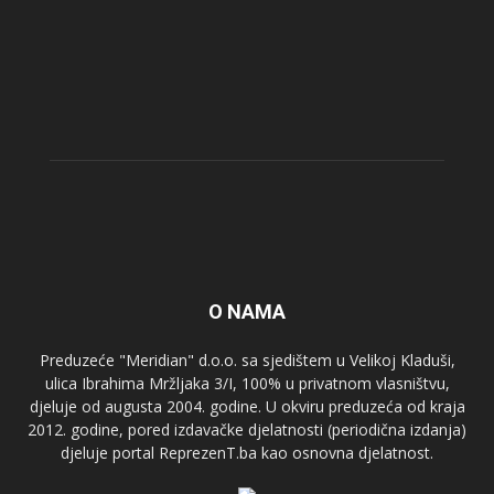
O NAMA
Preduzeće "Meridian" d.o.o. sa sjedištem u Velikoj Kladuši,
ulica Ibrahima Mržljaka 3/I, 100% u privatnom vlasništvu,
djeluje od augusta 2004. godine. U okviru preduzeća od kraja
2012. godine, pored izdavačke djelatnosti (periodična izdanja)
djeluje portal ReprezenT.ba kao osnovna djelatnost.