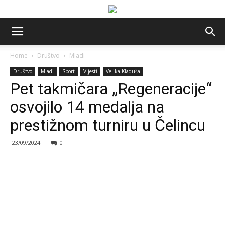
Home
Društvo
Mladi
Društvo
Mladi
Sport
Vijesti
Velika Kladuša
Pet takmičara „Regeneracije“
osvojilo 14 medalja na
prestižnom turniru u Čelincu
23/09/2024
0