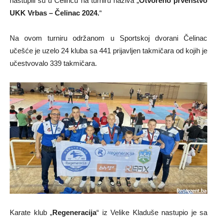
nastupili su u Čelincu na turniru naziva „
Otvoreno prvenstvo
UKK Vrbas – Čelinac 2024.
“
Na ovom turniru održanom u Sportskoj dvorani Čelinac
učešće je uzelo 24 kluba sa 441 prijavljen takmičara od kojih je
učestvovalo 339 takmičara.
Karate klub „
Regeneracija
“ iz Velike Kladuše nastupio je sa