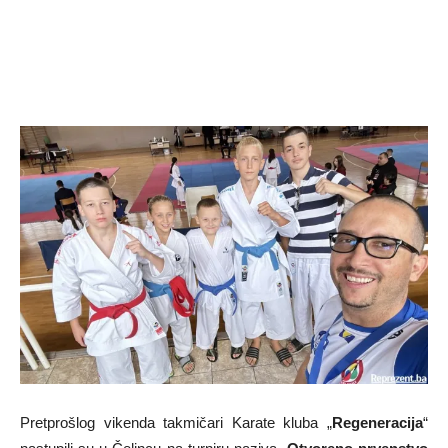
Pretprošlog vikenda takmičari Karate kluba „
Regeneracija
“