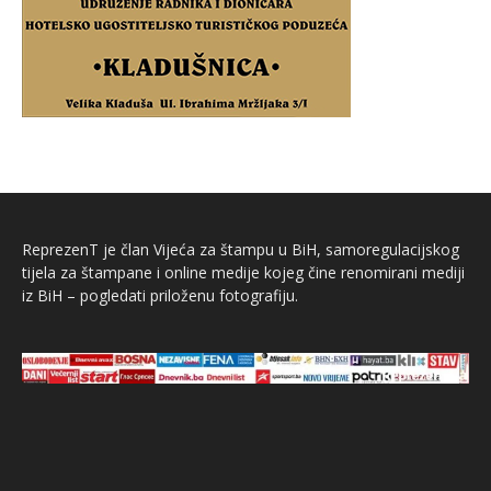
ReprezenT je član Vijeća za štampu u BiH, samoregulacijskog
tijela za štampane i online medije kojeg čine renomirani mediji
iz BiH – pogledati priloženu fotografiju.