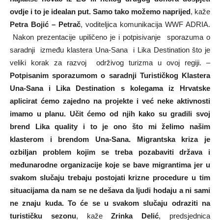
ovdje i to je idealan put. Samo tako možemo naprijed
, kaže
Petra Bojić – Petrač
, voditeljica komunikacija WWF ADRIA.
Nakon prezentacije upiličeno je i potpisivanje sporazuma o
saradnji između klastera Una-Sana i Lika Destination što je
veliki korak za razvoj održivog turizma u ovoj regiji. –
Potpisanim sporazumom o saradnji Turističkog Klastera
Una-Sana i Lika Destination s kolegama iz Hrvatske
aplicirat ćemo zajedno na projekte i već neke aktivnosti
imamo u planu. Učit ćemo od njih kako su gradili svoj
brend Lika quality i to je ono što mi želimo našim
klasterom i brendom Una-Sana. Migrantska kriza je
ozbiljan problem kojim se treba pozabaviti država i
međunarodne organizacije koje se bave migrantima jer u
svakom slučaju trebaju postojati krizne procedure u tim
situacijama da nam se ne dešava da ljudi hodaju a ni sami
ne znaju kuda. To će se u svakom slučaju odraziti na
turističku sezonu
, kaže
Zrinka Delić
, predsjednica