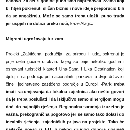
nanovo. Za četiri godine puno smo napredovali. Svima koji
bi htjeli pokrenuti sličan biznis i nove ideje preporučio bih
da se angažiraju. Može se samo treba uložiti puno truda
jer uspjeh ne dolazi preko noći
, kaže Alagić.
Migranti ugrožavaju turizam
Projekt „Zaštićena područija za prirodu i ljude„ pokrenut je
prije četiri godine u okviru kojeg su prije nekoliko godina i
osnovani turistički klasteri Una-Sana i Lika Destination koji
djeluju na području pet nacionalnih parkova u dvije države i
čine jedinstveno zaštićeno područje u Europi.
-Park treba
imati razumjevanja da lokalna zajednica ako nešto govori
da je treba poslušati i da isključivo samo sinergijom mogu
doći do najboljih rješenja. Regionalna saradnja izuzetno je
važna, prekogranična pogotovo jer se samo tako dolazi do
idealnih rješenja, zajedničkih prijava na projekte. Tako će
najlakše novac iz EU ili nekog drugog donora dospjeti