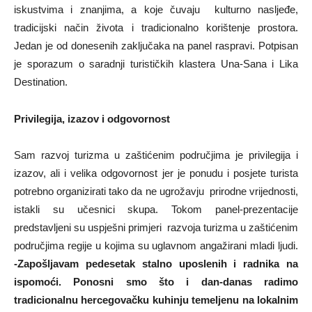
iskustvima i znanjima, a koje čuvaju kulturno nasljeđe,
tradicijski način života i tradicionalno korištenje prostora.
Jedan je od donesenih zaključaka na panel raspravi. Potpisan
je sporazum o saradnji turističkih klastera Una-Sana i Lika
Destination.
Privilegija, izazov i odgovornost
Sam razvoj turizma u zaštićenim područjima je privilegija i
izazov, ali i velika odgovornost jer je ponudu i posjete turista
potrebno organizirati tako da ne ugrožavju prirodne vrijednosti,
istakli su učesnici skupa. Tokom panel-prezentacije
predstavljeni su uspješni primjeri razvoja turizma u zaštićenim
područjima regije u kojima su uglavnom angažirani mladi ljudi.
-Zapošljavam pedesetak stalno uposlenih i radnika na
ispomoći. Ponosni smo što i dan-danas radimo
tradicionalnu hercegovačku kuhinju temeljenu na lokalnim