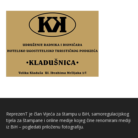
ReprezenT je član Vijeća za štampu u BiH, samoregulacijskog
tijela za štampane i online medije kojeg čine renomirani mediji
iz BiH – pogledati priloženu fotografiju.