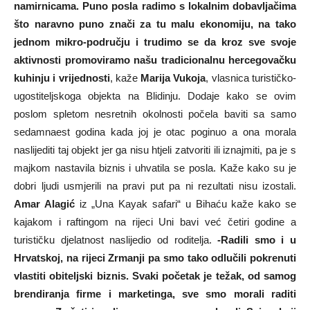
namirnicama. Puno posla radimo s lokalnim dobavljačima
što naravno puno znači za tu malu ekonomiju, na tako
jednom mikro-području i trudimo se da kroz sve svoje
aktivnosti promoviramo našu tradicionalnu hercegovačku
kuhinju i vrijednosti
, kaže
Marija Vukoja
, vlasnica turističko-
ugostiteljskoga objekta na Blidinju. Dodaje kako se ovim
poslom spletom nesretnih okolnosti počela baviti sa samo
sedamnaest godina kada joj je otac poginuo a ona morala
naslijediti taj objekt jer ga nisu htjeli zatvoriti ili iznajmiti, pa je s
majkom nastavila biznis i uhvatila se posla. Kaže kako su je
dobri ljudi usmjerili na pravi put pa ni rezultati nisu izostali.
Amar Alagić
iz „Una Kayak safari“ u Bihaću kaže kako se
kajakom i raftingom na rijeci Uni bavi već četiri godine a
turističku djelatnost naslijedio od roditelja.
-Radili smo i u
Hrvatskoj, na rijeci Zrmanji pa smo tako odlučili pokrenuti
vlastiti obiteljski biznis. Svaki početak je težak, od samog
brendiranja firme i marketinga, sve smo morali raditi