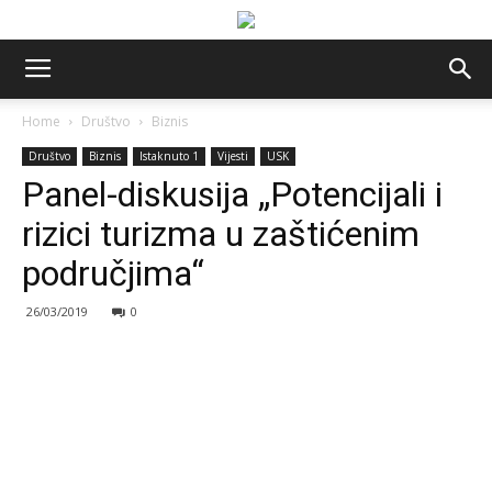
Home
Društvo
Biznis
Društvo
Biznis
Istaknuto 1
Vijesti
USK
Panel-diskusija „Potencijali i
rizici turizma u zaštićenim
područjima“
26/03/2019
0