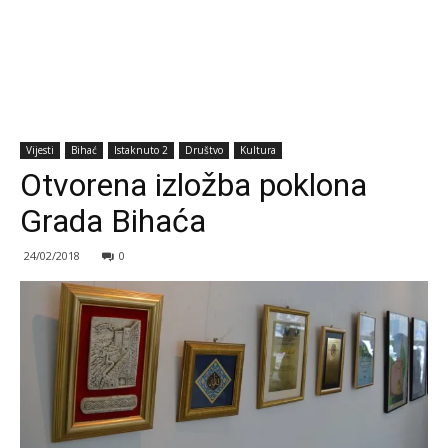
Vijesti
Bihać
Istaknuto 2
Društvo
Kultura
Otvorena izložba poklona
Grada Bihaća
24/02/2018
0