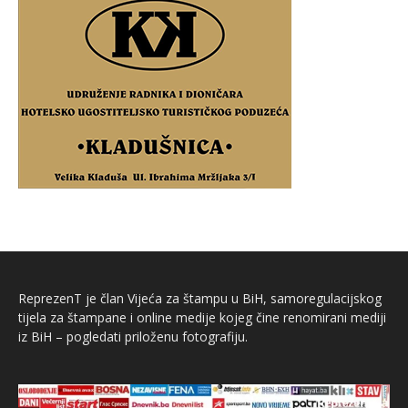
ReprezenT je član Vijeća za štampu u BiH, samoregulacijskog
tijela za štampane i online medije kojeg čine renomirani mediji
iz BiH – pogledati priloženu fotografiju.