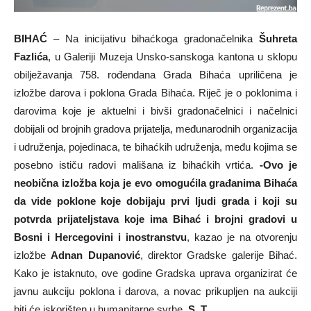
BIHAĆ
– Na inicijativu bihaćkoga gradonačelnika
Šuhreta
Fazlića
, u Galeriji Muzeja Unsko-sanskoga kantona u sklopu
obilježavanja 758. rođendana Grada Bihaća upriličena je
izložbe darova i poklona Grada Bihaća. Riječ je o poklonima i
darovima koje je aktuelni i bivši gradonačelnici i načelnici
dobijali od brojnih gradova prijatelja, međunarodnih organizacija
i udruženja, pojedinaca, te bihaćkih udruženja, među kojima se
posebno ističu radovi mališana iz bihaćkih vrtića.
-Ovo je
neobična izložba koja je evo omogućila građanima Bihaća
da vide poklone koje dobijaju prvi ljudi grada i koji su
potvrda prijateljstava koje ima Bihać i brojni gradovi u
Bosni i Hercegovini i inostranstvu
, kazao je na otvorenju
izložbe
Adnan Dupanović
, direktor Gradske galerije Bihać.
Kako je istaknuto, ove godine Gradska uprava organizirat će
javnu aukciju poklona i darova, a novac prikupljen na aukciji
biti će iskorišten u humanitarne svrhe.
S. T.