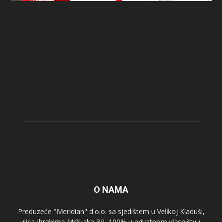
O NAMA
Preduzeće "Meridian" d.o.o. sa sjedištem u Velikoj Kladuši,
ulica Ibrahima Mržljaka 3/I, 100% u privatnom vlasništvu,