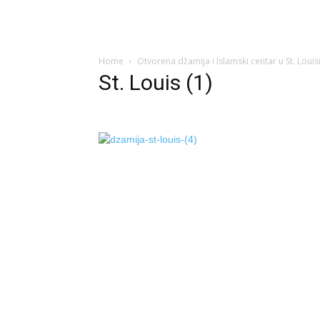
Home
Otvorena džamija i Islamski centar u St. Louis
St. Louis (1)