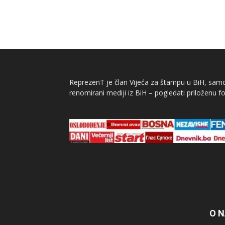
ReprezenT je član Vijeća za štampu u BiH, samor
renomirani mediji iz BiH – pogledati priloženu fo
O 